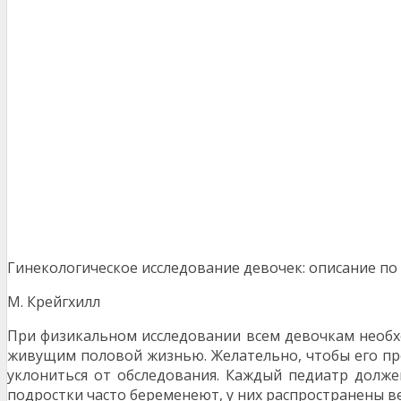
Гинекологическое исследование девочек: описание по
М. Крейгхилл
При физикальном исследовании всем девочкам необх
живущим половой жизнью. Желательно, чтобы его про
уклониться от обследования. Каждый педиатр должен
подростки часто беременеют, у них распространены в