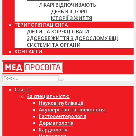
ЛІКАРІ ВІДПОЧИВАЮТЬ
ДЕНЬ В ІСТОРІЇ
ІСТОРІЇ З ЖИТТЯ
ТЕРИТОРІЯ ПАЦІЄНТА
ДІЄТИ ТА КОРЕКЦІЯ ВАГИ
ЗДОРОВЕ ЖИТТЯ В ДОРОСЛОМУ ВІЦІ
СИСТЕМИ ТА ОРГАНИ
КОНТАКТИ
Статті
За спеціальністю
Наукові публікації
Акушерство та гінекологія
Гастроентерологія
Дерматологія
Кардіологія