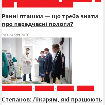
УВАГИ
•
НЕОНАТОЛОГІЯ ТА ПЕДІАТРІЯ
Ранні пташки — що треба знати
про передчасні пологи?
20 ноября 2020
ВИБІР РЕДАКЦІЇ
•
ДО УВАГИ
•
Є ДУМКА
•
НОВИНИ
Степанов: Лікарям, які працюють