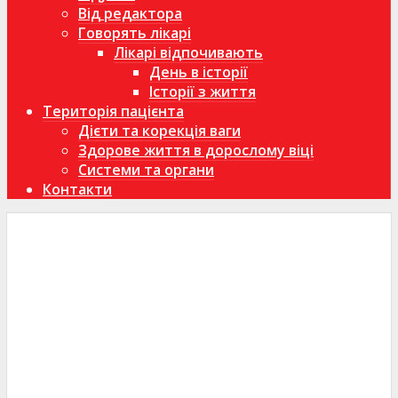
Від редактора
Говорять лікарі
Лікарі відпочивають
День в історії
Історії з життя
Територія пацієнта
Дієти та корекція ваги
Здорове життя в дорослому віці
Системи та органи
Контакти