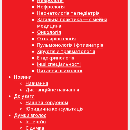
Неврологія
Нефрологія
Неонатологія та педіатрія
Загальна практика — сімейна
медицина
Онкологія
Отоларінгологія
Пульмонологія і фтизиатрія
Хірургія и травматологія
Ендокринологія
Інші спеціальності
Питання психології
Новини
Навчання
Дистанційне навчання
До уваги
Наші за кордоном
Юридична консультація
Думки вголос
Інтерв’ю
Є думка