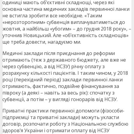
одиниці мають об’єктивні складнощі, через які
основна частина медичних закладів первинної ланки
не встигла зробити все необхідне. «Таким
«нерозторопним» субвенція виплачуватиметься до
жовтня, а найбільш «убогим» – до грудня 2018 року», –
уточнив Новицький. Але «об’єктивність складнощів»
ще треба довести, нагадуємо ми.
Медичні заклади після приєднання до реформи
отримають (теж з державного бюджету, але вже не
через субвенцію, а від НСЗУ) річну оплату з
розрахунку кількості пацієнтів. І таким чином, у 2018
році (перехідний період) заклади первинної ланки
отримають, фактично, подвійне фінансування за
півроку (а деякі – навіть за весь рік): спочатку з
субвенції, а потім – у вигляді гонорарів від НСЗУ.
Приватні практики первинної допомоги (фізособи-
підприємці та приватні заклади) можуть укласти
договір, розпочати роботу з Національною службою
здоров’я України і отримати оплату від НСЗУ