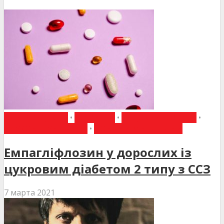
ВИБІР РЕДАКЦІЇ
•
ДО УВАГИ
•
ЕНДОКРИНОЛОГІЯ
•
НАУКОВІ ПУБЛІКАЦІЇ
•
НОВИНИ МЕДИЦИНИ
Емпагліфлозин у дорослих із
цукровим діабетом 2 типу з ССЗ
7 марта 2021