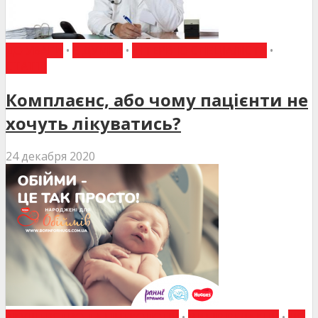
ДО УВАГИ
•
Є ДУМКА
•
ІНТЕРВ'Ю СПЕЦІАЛІСТА
•
СТАТТІ
Комплаєнс, або чому пацієнти не
хочуть лікуватись?
24 декабря 2020
АКУШЕРСТВО ТА ГІНЕКОЛОГІЯ
•
ВИБІР РЕДАКЦІЇ
•
ДО