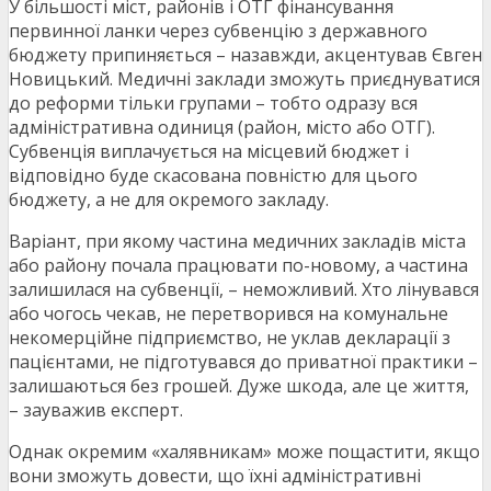
У більшості міст, районів і ОТГ фінансування
первинної ланки через субвенцію з державного
бюджету припиняється – назавжди, акцентував Євген
Новицький. Медичні заклади зможуть приєднуватися
до реформи тільки групами – тобто одразу вся
адміністративна одиниця (район, місто або ОТГ).
Субвенція виплачується на місцевий бюджет і
відповідно буде скасована повністю для цього
бюджету, а не для окремого закладу.
Варіант, при якому частина медичних закладів міста
або району почала працювати по-новому, а частина
залишилася на субвенції, – неможливий. Хто лінувався
або чогось чекав, не перетворився на комунальне
некомерційне підприємство, не уклав декларації з
пацієнтами, не підготувався до приватної практики –
залишаються без грошей. Дуже шкода, але це життя,
– зауважив експерт.
Однак окремим «халявникам» може пощастити, якщо
вони зможуть довести, що їхні адміністративні