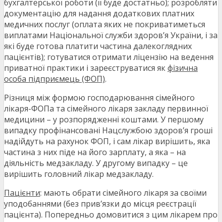
бухгалтерської роботи (її буде достатньо); розробляти
документацію для надання додаткових платних
медичних послуг (оплата яких не покриватиметься
виплатами Національної служби здоров’я України, і за
які буде готова платити частина далекоглядних
пацієнтів); готуватися отримати ліцензію на ведення
приватної практики і зареєструватися як
фізична
особа підприємець (ФОП)
.
Різниця між формою господарювання сімейного
лікаря-ФОПа та сімейного лікаря закладу первинної
медицини – у розпорядженні коштами. У першому
випадку профінансовані Нацслужбою здоров’я гроші
надійдуть на рахунок ФОП, і сам лікар вирішить, яка
частина з них піде на його зарплату, а яка – на
діяльність медзакладу. У другому випадку – це
вирішить головний лікар медзакладу.
Пацієнти
: мають обрати сімейного лікаря за своїми
уподобаннями (без прив’язки до місця реєстрації
пацієнта). Попередньо домовитися з цим лікарем про