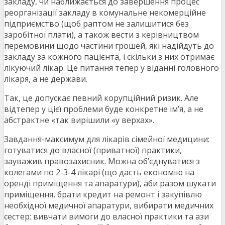
закладу, чи наближається до завершення процес
реорганізації закладу в комунальне некомерційне
підприємство (щоб раптом не залишитися без
заробітної плати), а також вести з керівництвом
перемовини щодо частини грошей, які надійдуть до
закладу за кожного пацієнта, і скільки з них отримає
лікуючий лікар. Це питання тепер у віданні головного
лікаря, а не держави.
Так, це допускає певний корупційний ризик. Але
відтепер у цієї проблеми буде конкретне ім’я, а не
абстрактне «так вирішили «у верхах».
Завдання-максимум для лікарів сімейної медицини:
готуватися до власної (приватної) практики,
зауважив правозахисник. Можна об’єднуватися з
колегами по 2-3-4 лікарі (що дасть економію на
оренді приміщення та апаратури), аби разом шукати
приміщення, брати кредит на ремонт і закупівлю
необхідної медичної апаратури, вибирати медичних
сестер; вивчати вимоги до власної практики та ази