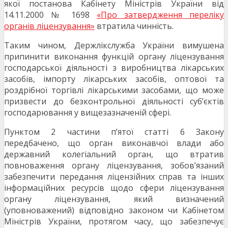
якої постанова Кабінету Міністрів України від
14.11.2000 № 1698
«Про затвердження переліку
органів ліцензування»
втратила чинність.
Таким чином, Держлікслужба України вимушена
припинити виконання функцій органу ліцензування
господарської діяльності з виробництва лікарських
засобів, імпорту лікарських засобів, оптової та
роздрібної торгівлі лікарськими засобами, що може
призвести до безконтрольної діяльності суб’єктів
господарювання у вищезазначеній сфері.
Пунктом 2 частини п’ятої статті 6 Закону
передбачено, що орган виконавчої влади або
державний колегіальний орган, що втратив
повноваження органу ліцензування, зобов’язаний
забезпечити передання ліцензійних справ та інших
інформаційних ресурсів щодо сфери ліцензування
органу ліцензування, який визначений
(уповноважений) відповідно законом чи Кабінетом
Міністрів України, протягом часу, що забезпечує