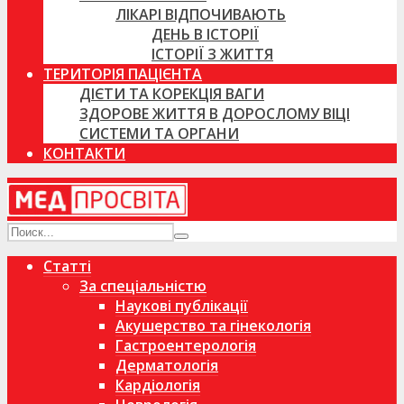
ЛІКАРІ ВІДПОЧИВАЮТЬ
ДЕНЬ В ІСТОРІЇ
ІСТОРІЇ З ЖИТТЯ
ТЕРИТОРІЯ ПАЦІЄНТА
ДІЄТИ ТА КОРЕКЦІЯ ВАГИ
ЗДОРОВЕ ЖИТТЯ В ДОРОСЛОМУ ВІЦІ
СИСТЕМИ ТА ОРГАНИ
КОНТАКТИ
Статті
За спеціальністю
Наукові публікації
Акушерство та гінекологія
Гастроентерологія
Дерматологія
Кардіологія