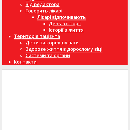
Від редактора
Говорять лікарі
Лікарі відпочивають
День в історії
Історії з життя
Територія пацієнта
Дієти та корекція ваги
Здорове життя в дорослому віці
Системи та органи
Контакти