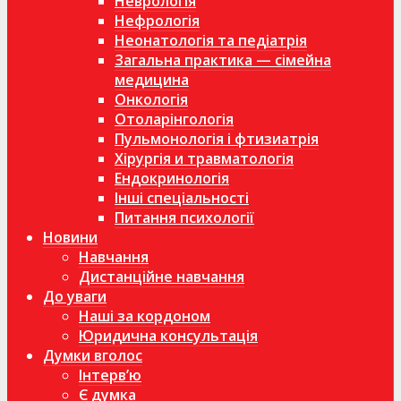
Неврологія
Нефрологія
Неонатологія та педіатрія
Загальна практика — сімейна
медицина
Онкологія
Отоларінгологія
Пульмонологія і фтизиатрія
Хірургія и травматологія
Ендокринологія
Інші спеціальності
Питання психології
Новини
Навчання
Дистанційне навчання
До уваги
Наші за кордоном
Юридична консультація
Думки вголос
Інтерв’ю
Є думка