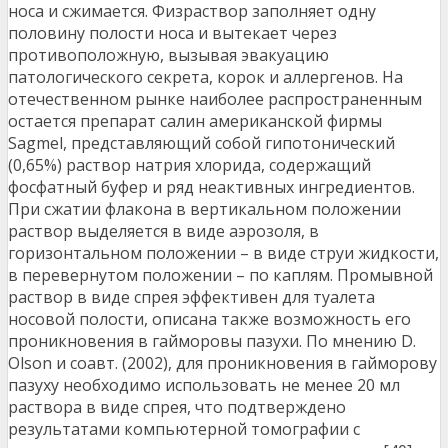
носа и сжимается. Физраствор заполняет одну
половину полости носа и вытекает через
противоположную, вызывая эвакуацию
патологического секрета, корок и аллергенов. На
отечественном рынке наиболее распространенным
остается препарат салин американской фирмы
Sagmel, представляющий собой гипотонический
(0,65%) раствор натрия хлорида, содержащий
фосфатный буфер и ряд неактивных ингредиентов.
При сжатии флакона в вертикальном положении
раствор выделяется в виде аэрозоля, в
горизонтальном положении – в виде струи жидкости,
в перевернутом положении – по каплям. Промывной
раствор в виде спрея эффективен для туалета
носовой полости, описана также возможность его
проникновения в гайморовы пазухи. По мнению D.
Olson и соавт. (2002), для проникновения в гайморову
пазуху необходимо использовать не менее 20 мл
раствора в виде спрея, что подтверждено
результатами компьютерной томографии с