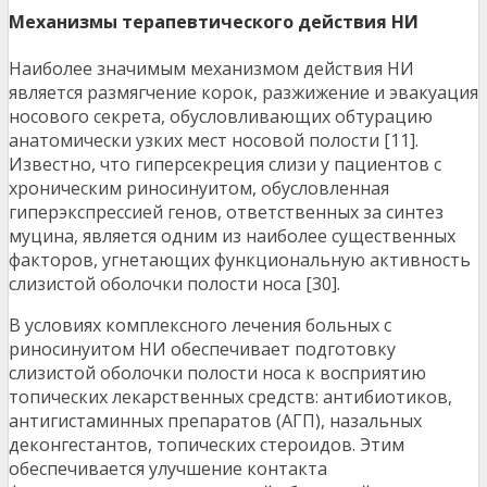
Механизмы терапевтического действия НИ
Наиболее значимым механизмом действия НИ
является размягчение корок, разжижение и эвакуация
носового секрета, обусловливающих обтурацию
анатомически узких мест носовой полости [11].
Известно, что гиперсекреция слизи у пациентов с
хроническим риносинуитом, обусловленная
гиперэкспрессией генов, ответственных за синтез
муцина, является одним из наиболее существенных
факторов, угнетающих функциональную активность
слизистой оболочки полости носа [30].
В условиях комплексного лечения больных с
риносинуитом НИ обеспечивает подготовку
слизистой оболочки полости носа к восприятию
топических лекарственных средств: антибиотиков,
антигистаминных препаратов (АГП), назальных
деконгестантов, топических стероидов. Этим
обеспечивается улучшение контакта