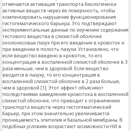
отмечается активация транспорта биологически
активных веществ через ее поверхность, чтобы
компенсировать нарушение функционирования
гистогематического барьера. Это подтверждают
экспериментальные данные по изучению содержания
тестового вещества в слизистой оболочке
околоносовых пазух при его введении в кровоток и
при введении в полость пазухи. Установлено, что
если вещество введено в кровоток, то его
концентрация в воспаленной слизистой оболочке в 3
раза меньше, чем в здоровой. Если вещество
вводится в пазуху, то его концентрация в
воспаленной слизистой оболочке в 2 раза больше,
чем в здоровой [1]. Этот эффект объясняют
последствиями замедления кровотока в воспаленной
слизистой оболочке, что приводит к ограничению
транспорта веществ через гистогематический
барьер, при этом значительно увеличивается
проницаемость эпителия и базальной мембраны. В
подобных условиях возрастают возможности НИ в