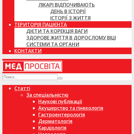
ЛІКАРІ ВІДПОЧИВАЮТЬ
ДЕНЬ В ІСТОРІЇ
ІСТОРІЇ З ЖИТТЯ
ТЕРИТОРІЯ ПАЦІЄНТА
ДІЄТИ ТА КОРЕКЦІЯ ВАГИ
ЗДОРОВЕ ЖИТТЯ В ДОРОСЛОМУ ВІЦІ
СИСТЕМИ ТА ОРГАНИ
КОНТАКТИ
Статті
За спеціальністю
Наукові публікації
Акушерство та гінекологія
Гастроентерологія
Дерматологія
Кардіологія