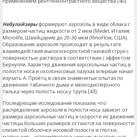
применением рентгенконтрастного вещества [40].
Небулайзеры
формируют аэрозоль в виде облака с
размером частиц жидкости от 2 мкм (Medel, Италия;
Microlife, Швейцария) до 20-30 мкм (RinoFlow, США).
Образование аэрозоля происходит в результате
взаимодействия высокоскоростной газовой струи с
поверхностью раствора в соответствии с эффектом
Бернулли. Характер движения аэрозольных частиц в
полости носа и околоносовых пазухах впервые начал
изучать А. Проетц в своих знаменитых опытах по
движению табачного дыма и мелкодисперсного
талька через полость носа у трупа [43].
Последующие исследования показали, что
распределение аэрозоля в полости носа зависит от
размера аэрозольных частиц и скорости их движения:
частицы больших размеров остаются на поверхности
слизистой оболочки носовой полости и глотки,
маленькие – устремляются в нижние дыхательные