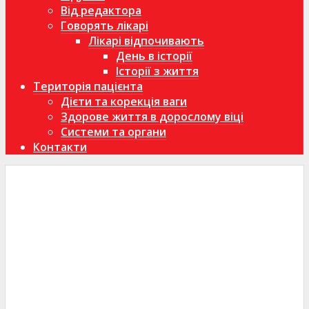
Від редактора
Говорять лікарі
Лікарі відпочивають
День в історії
Історії з життя
Територія пацієнта
Дієти та корекція ваги
Здорове життя в дорослому віці
Системи та органи
Контакти