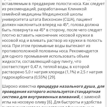
вставляемым в преддверие полости носа. Как следует
из рекомендаций, разработанных Клиникой
семейной медицины Медицинской школы
университета штата Висконсин (США), пациент
должен наклониться вперед на 45°, голова должна
быть повернута на 45° в сторону, после чего следует
плотно вставить наконечник носовой кружки в
носовой ход и вливать раствор из кружки в полость
носа. При этом промывные воды вытекают из
противоположной половины носа. Рекомендуется
для одного промывания использовать объем
жидкости, составляющий одну пинту, что
соответствует 0,47 л, теплой воды, в которой
растворено 5,0 г натрия хлорида (1,1%) и 2,5 г натрия
гидрокарбоната (0,55%) [29].
Широко известна
процедура назального душа, для
проведения которого используется стандартная
система для внутривенных вливаний,
с заменой
иглы на носовую оливу [6]. Для быстроты и удобства