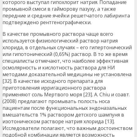
которого выступал гипохлорит натрия. Попадание
промывной смеси в гайморову пазуху, а также
передние и средние ячейки решетчатого лабиринта
подтверждено рентгенографически.
В качестве промывного раствора чаще всего
используется физиологический раствор натрия
хлорида, в отдельных случаях – его гипертонический
или гипотонический (0,65%) раствор. В то же время
специалисты отмечают, что наиболее эффективная
осмолярность и кислотность раствора для НИ
методами доказательной медицины не установлена
[32]. В качестве исходного препарата для
приготовления ирригационного раствора
применяют соль Мертвого моря [23]. A. Chiu и соавт.
(2008) предлагают промывать полость носа
пациентам после функциональных эндоназальных
вмешательств 1% раствором детского шампуня в
изотоническом растворе натрия хлорида [13].
Исследователи полагают, что важным достоинством
подобной комбинации является возможность