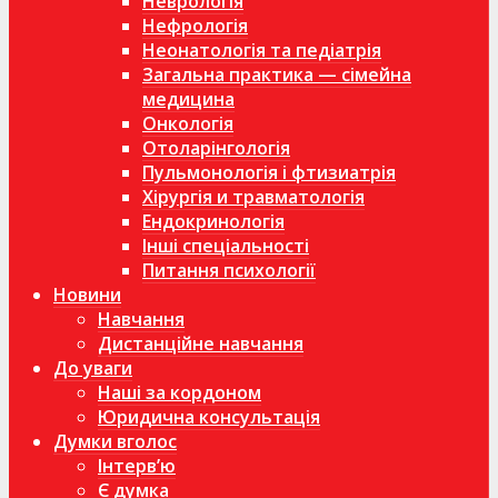
Неврологія
Нефрологія
Неонатологія та педіатрія
Загальна практика — сімейна
медицина
Онкологія
Отоларінгологія
Пульмонологія і фтизиатрія
Хірургія и травматологія
Ендокринологія
Інші спеціальності
Питання психології
Новини
Навчання
Дистанційне навчання
До уваги
Наші за кордоном
Юридична консультація
Думки вголос
Інтерв’ю
Є думка