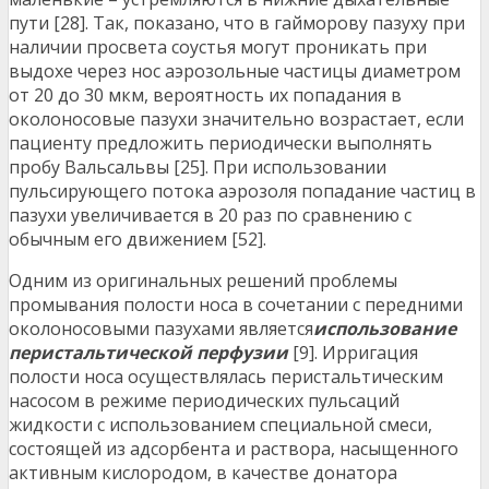
пути [28]. Так, показано, что в гайморову пазуху при
наличии просвета соустья могут проникать при
выдохе через нос аэрозольные частицы диаметром
от 20 до 30 мкм, вероятность их попадания в
околоносовые пазухи значительно возрастает, если
пациенту предложить периодически выполнять
пробу Вальсальвы [25]. При использовании
пульсирующего потока аэрозоля попадание частиц в
пазухи увеличивается в 20 раз по сравнению с
обычным его движением [52].
Одним из оригинальных решений проблемы
промывания полости носа в сочетании с передними
околоносовыми пазухами является
использование
перистальтической перфузии
[9]. Ирригация
полости носа осуществлялась перистальтическим
насосом в режиме периодических пульсаций
жидкости с использованием специальной смеси,
состоящей из адсорбента и раствора, насыщенного
активным кислородом, в качестве донатора