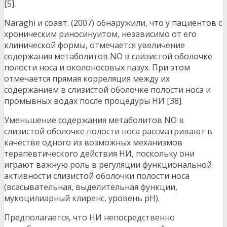
[5].
Naraghi и соавт. (2007) обнаружили, что у пациентов с
хроническим риносинуитом, независимо от его
клинической формы, отмечается увеличение
содержания метаболитов NO в слизистой оболочке
полости носа и околоносовых пазух. При этом
отмечается прямая корреляция между их
содержанием в слизистой оболочке полости носа и
промывных водах после процедуры НИ [38].
Уменьшение содержания метаболитов NO в
слизистой оболочке полости носа рассматривают в
качестве одного из возможных механизмов
терапевтического действия НИ, поскольку они
играют важную роль в регуляции функциональной
активности слизистой оболочки полости носа
(всасывательная, выделительная функции,
мукоцилиарный клиренс, уровень рН).
Предполагается, что НИ непосредственно