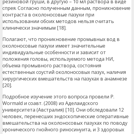
резиновой груши, в другую – 10 мл раствора в виде
спрея. Согласно полученным данным, проникновение
контраста в околоносовые пазухи при
использовании обоих методов нельзя считать
клинически значимым [18].
Полагают, что проникновение промывных вод в
околоносовые пазухи имеет значительные
индивидуальные особенности и зависит от
положения головы, используемого метода НИ,
объема промывного раствора, состояния
естественных соустий околоносовых пазух, наличия
хирургических вмешательств на пазухах в анамнезе
[20].
Подробное изучение этого вопроса провели P.
Wormald и соавт. (2008) из Аделаидского
университета (Австралия) [10]. Они обследовали 12
человек, перенесших эндоскопические оперативные
вмешательства на околоносовых пазухах по поводу
хронического гнойного риносинуита, и 3 здоровых