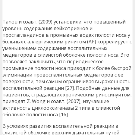
Tanou и соавт. (2009) установили, что повышенный
уровень содержания лейкотриенов и
простагландинов в промывных водах полости носа у
больных с аллергическим ринитом (АР) коррелирует с
уменьшением содержания воспалительных
медиаторов в слизистой оболочке полости носа. Это
позволяет заключить, что периодическое
промывание полости носа приводит к более быстрой
элиминации провоспалительных медиаторов с ее
поверхности, тем самым ограничивая выраженность
воспалительной реакции [27]. Подобные данные для
пациентов, страдающих хроническим риносинуитом,
приводят Z. Wong и соавт. (2007), изучавшие
активность циклооксигеназы 2 типа в слизистой
оболочке полости носа [16].
В условиях развития воспалительной реакции в
слизистой оболочке верхних дыхательных путей