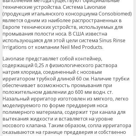
выполнения метода существуют официнальные
технические устройства. Система Lavonase
(продукция итальянского консорциума Consobiomed)
является одним из наиболее распространенных в
Европе технических устройств, используемых для
промывания полости носа. В США известна
использующаяся для этой цели система Sinus Rinse
Irrigations от компании Neil Med Products.
Lavonase представляет собой контейнер,
содержащий 0,25 л физиологического раствора
натрия хлорида, соединенный с носовым
ирригатором трубкой длиной 60 см. Наличие трубки
обеспечивает возможность промывания при
положительном давлении до 600 мм водн. ст.
Назальный ирригатор изготовлен из мягкого, легко
моделируемого по форме преддверия носа
полимерного материала, содержит три канала для
вытекания жидкости и вставляется на уровне
носового клапана. Таким образом, сопла ирригатора
оказываются на границе преддверия и собственно