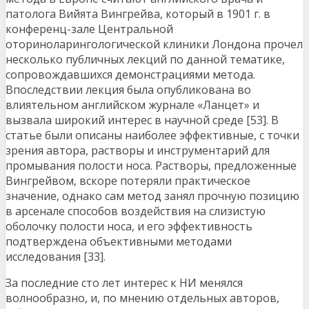
патолога Вийята Вингрейва, который в 1901 г. в
конференц-зале Центральной
оториноларингологической клиники Лондона прочел
несколько публичных лекций по данной тематике,
сопровождавшихся демонстрациями метода.
Впоследствии лекция была опубликована во
влиятельном английском журнале «Ланцет» и
вызвала широкий интерес в научной среде [53]. В
статье были описаны наиболее эффективные, с точки
зрения автора, растворы и инструментарий для
промывания полости носа. Растворы, предложенные
Вингрейвом, вскоре потеряли практическое
значение, однако сам метод занял прочную позицию
в арсенале способов воздействия на слизистую
оболочку полости носа, и его эффективность
подтверждена объективными методами
исследования [33].
За последние сто лет интерес к НИ менялся
волнообразно, и, по мнению отдельных авторов,