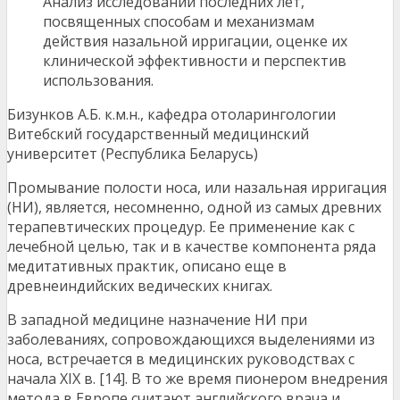
Анализ исследований последних лет,
посвященных способам и механизмам
действия назальной ирригации, оценке их
клинической эффективности и перспектив
использования.
Бизунков А.Б. к.м.н., кафедра отоларингологии
Витебский государственный медицинский
университет (Республика Беларусь)
Промывание полости носа, или назальная ирригация
(НИ), является, несомненно, одной из самых древних
терапевтических процедур. Ее применение как с
лечебной целью, так и в качестве компонента ряда
медитативных практик, описано еще в
древнеиндийских ведических книгах.
В западной медицине назначение НИ при
заболеваниях, сопровождающихся выделениями из
носа, встречается в медицинских руководствах с
начала XIX в. [14]. В то же время пионером внедрения
метода в Европе считают английского врача и