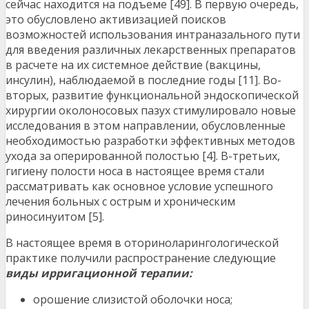
сейчас находится на подъеме [49]. В первую очередь,
это обусловлено активизацией поисков
возможностей использования интраназального пути
для введения различных лекарственных препаратов
в расчете на их системное действие (вакцины,
инсулин), наблюдаемой в последние годы [11]. Во-
вторых, развитие функциональной эндоскопической
хирургии околоносовых пазух стимулировало новые
исследования в этом направлении, обусловленные
необходимостью разработки эффективных методов
ухода за оперированной полостью [4]. В-третьих,
гигиену полости носа в настоящее время стали
рассматривать как основное условие успешного
лечения больных с острым и хроническим
риносинуитом [5].
В настоящее время в оториноларингологической
практике получили распространение следующие
виды ирригационной терапии:
орошение слизистой оболочки носа;