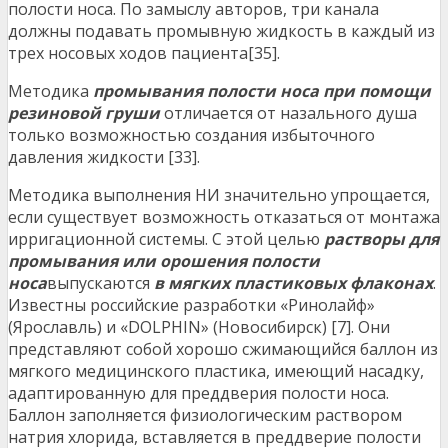
полости носа. По замыслу авторов, три канала
должны подавать промывную жидкость в каждый из
трех носовых ходов пациента[35].
Методика
промывания полости носа при помощи
резиновой груши
отличается от назального душа
только возможностью создания избыточного
давления жидкости [33].
Методика выполнения НИ значительно упрощается,
если существует возможность отказаться от монтажа
ирригационной системы. С этой целью
растворы для
промывания или орошения полости
носа
выпускаются
в мягких пластиковых флаконах
.
Известны российские разработки «Ринолайф»
(Ярославль) и «DOLPHIN» (Новосибирск) [7]. Они
представляют собой хорошо сжимающийся баллон из
мягкого медицинского пластика, имеющий насадку,
адаптированную для преддверия полости носа.
Баллон заполняется физиологическим раствором
натрия хлорида, вставляется в преддверие полости