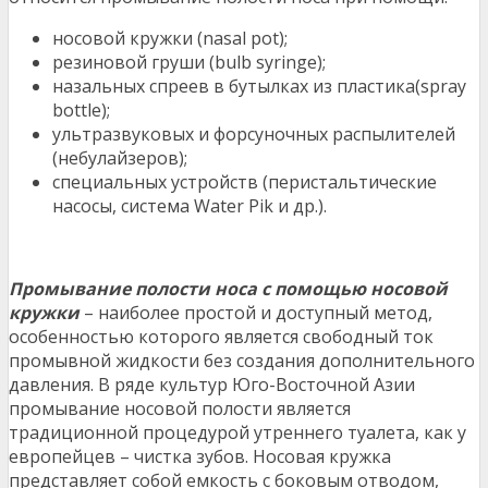
носовой кружки (nasal pot);
резиновой груши (bulb syringe);
назальных спреев в бутылках из пластика(spray
bottle);
ультразвуковых и форсуночных распылителей
(небулайзеров);
специальных устройств (перистальтические
насосы, система Water Pik и др.).
Промывание полости носа с помощью носовой
кружки
– наиболее простой и доступный метод,
особенностью которого является свободный ток
промывной жидкости без создания дополнительного
давления. В ряде культур Юго-Восточной Азии
промывание носовой полости является
традиционной процедурой утреннего туалета, как у
европейцев – чистка зубов. Носовая кружка
представляет собой емкость с боковым отводом,