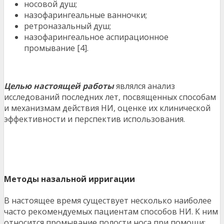
носовой душ;
назофарингеальные ванночки;
ретроназальный душ;
назофарингеальное аспирационное
промывание [4].
Целью настоящей работы
являлся анализ
исследований последних лет, посвященных способам
и механизмам действия НИ, оценке их клинической
эффективности и перспектив использования.
Методы назальной ирригации
В настоящее время существует несколько наиболее
часто рекомендуемых пациентам способов НИ. К ним
относится промывание полости носа при помощи: