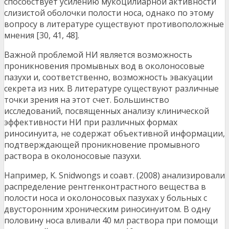
способствует усилению мукоцилиарной активности
слизистой оболочки полости носа, однако по этому
вопросу в литературе существуют противоположные
мнения [30, 41, 48].
Важной проблемой НИ является возможность
проникновения промывных вод в околоносовые
пазухи и, соответственно, возможность эвакуации
секрета из них. В литературе существуют различные
точки зрения на этот счет. Большинство
исследований, посвященных анализу клинической
эффективности НИ при различных формах
риносинуита, не содержат объективной информации,
подтверждающей проникновение промывного
раствора в околоносовые пазухи.
Например, K. Snidwongs и соавт. (2008) анализировали
распределение рентгенконтрастного вещества в
полости носа и околоносовых пазухах у больных с
двусторонним хроническим риносинуитом. В одну
половину носа вливали 40 мл раствора при помощи