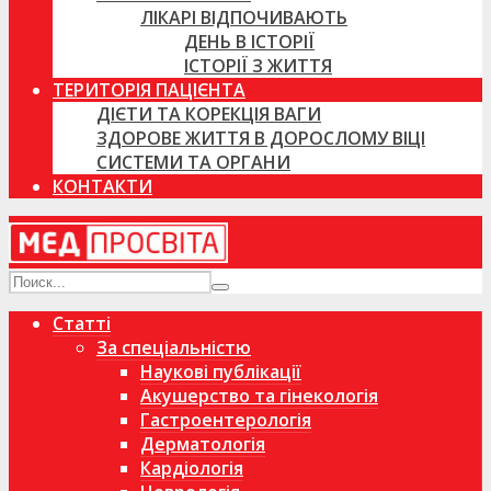
ЛІКАРІ ВІДПОЧИВАЮТЬ
ДЕНЬ В ІСТОРІЇ
ІСТОРІЇ З ЖИТТЯ
ТЕРИТОРІЯ ПАЦІЄНТА
ДІЄТИ ТА КОРЕКЦІЯ ВАГИ
ЗДОРОВЕ ЖИТТЯ В ДОРОСЛОМУ ВІЦІ
СИСТЕМИ ТА ОРГАНИ
КОНТАКТИ
Статті
За спеціальністю
Наукові публікації
Акушерство та гінекологія
Гастроентерологія
Дерматологія
Кардіологія