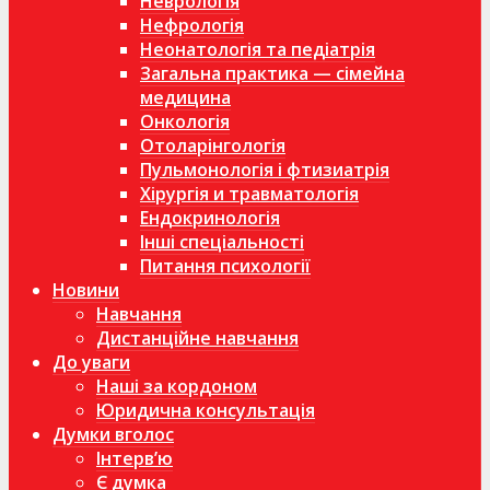
Неврологія
Нефрологія
Неонатологія та педіатрія
Загальна практика — сімейна
медицина
Онкологія
Отоларінгологія
Пульмонологія і фтизиатрія
Хірургія и травматологія
Ендокринологія
Інші спеціальності
Питання психології
Новини
Навчання
Дистанційне навчання
До уваги
Наші за кордоном
Юридична консультація
Думки вголос
Інтерв’ю
Є думка