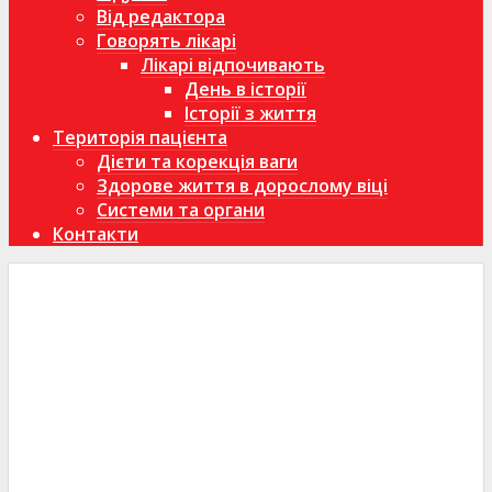
Від редактора
Говорять лікарі
Лікарі відпочивають
День в історії
Історії з життя
Територія пацієнта
Дієти та корекція ваги
Здорове життя в дорослому віці
Системи та органи
Контакти