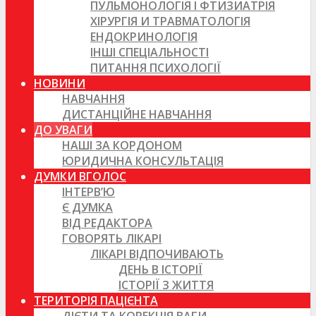
ПУЛЬМОНОЛОГІЯ І ФТИЗИАТРІЯ
ХІРУРГІЯ И ТРАВМАТОЛОГІЯ
ЕНДОКРИНОЛОГІЯ
ІНШІ СПЕЦІАЛЬНОСТІ
ПИТАННЯ ПСИХОЛОГІЇ
НОВИНИ
НАВЧАННЯ
ДИСТАНЦІЙНЕ НАВЧАННЯ
ДО УВАГИ
НАШІ ЗА КОРДОНОМ
ЮРИДИЧНА КОНСУЛЬТАЦІЯ
ДУМКИ ВГОЛОС
ІНТЕРВ’Ю
Є ДУМКА
ВІД РЕДАКТОРА
ГОВОРЯТЬ ЛІКАРІ
ЛІКАРІ ВІДПОЧИВАЮТЬ
ДЕНЬ В ІСТОРІЇ
ІСТОРІЇ З ЖИТТЯ
ТЕРИТОРІЯ ПАЦІЄНТА