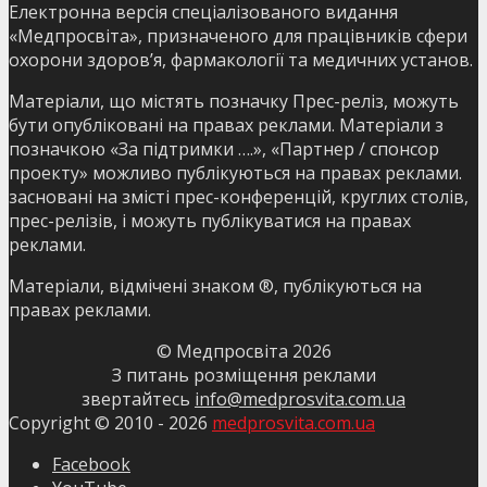
Електронна версія спеціалізованого видання
«Медпросвіта», призначеного для працівників сфери
охорони здоров’я, фармакології та медичних установ.
Матеріали, що містять позначку Прес-реліз, можуть
бути опубліковані на правах реклами. Матеріали з
позначкою «За підтримки ….», «Партнер / спонсор
проекту» можливо публікуються на правах реклами.
засновані на змісті прес-конференцій, круглих столів,
прес-релізів, і можуть публікуватися на правах
реклами.
Матеріали, відмічені знаком ®, публікуються на
правах реклами.
© Медпросвіта
2026
З питань розміщення реклами
звертайтесь
info@medprosvita.com.ua
Copyright © 2010 -
2026
medprosvita.com.ua
Facebook