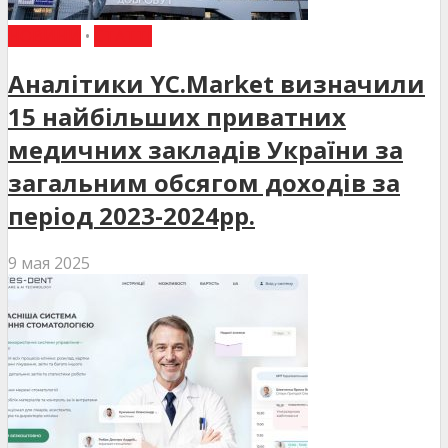
НОВИНИ
•
СТАТТІ
Аналітики YC.Market визначили
15 найбільших приватних
медичних закладів України за
загальним обсягом доходів за
період 2023-2024рр.
9 мая 2025