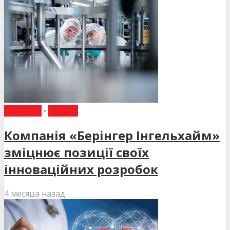
НОВИНИ
•
СТАТТІ
Компанія «Берінгер Інгельхайм»
зміцнює позиції своїх
інноваційних розробок
4 месяца назад