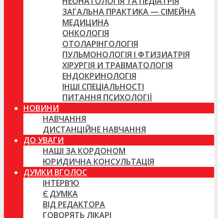
НЕОНАТОЛОГІЯ ТА ПЕДІАТРІЯ
ЗАГАЛЬНА ПРАКТИКА — СІМЕЙНА
МЕДИЦИНА
ОНКОЛОГІЯ
ОТОЛАРІНГОЛОГІЯ
ПУЛЬМОНОЛОГІЯ І ФТИЗИАТРІЯ
ХІРУРГІЯ И ТРАВМАТОЛОГІЯ
ЕНДОКРИНОЛОГІЯ
ІНШІ СПЕЦІАЛЬНОСТІ
ПИТАННЯ ПСИХОЛОГІЇ
НОВИНИ
НАВЧАННЯ
ДИСТАНЦІЙНЕ НАВЧАННЯ
ДО УВАГИ
НАШІ ЗА КОРДОНОМ
ЮРИДИЧНА КОНСУЛЬТАЦІЯ
ДУМКИ ВГОЛОС
ІНТЕРВ’Ю
Є ДУМКА
ВІД РЕДАКТОРА
ГОВОРЯТЬ ЛІКАРІ