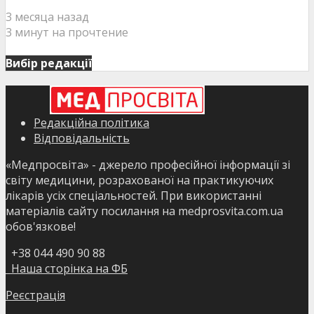
3 месяца назад
3 минут на прочтение
Вибір редакції
Редакційна політика
Відповідальність
«Медпросвіта» - джерело професійної інформації зі
світу медицини, розрахованої на практикуючих
лікарів усіх спеціальностей. При використанні
матеріалів сайту посилання на medprosvita.com.ua
обов'язкове!
+38 044 490 90 88
Наша сторінка на ФБ
Реєстрація