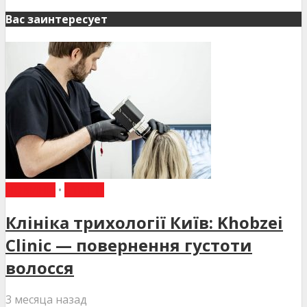
Вас заинтересует
НОВИНИ
•
СТАТТІ
Клініка трихології Київ: Khobzei
Clinic — повернення густоти
волосся
3 месяца назад