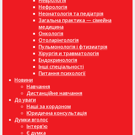
Неврологія
Нефрологія
Неонатологія та педіатрія
Загальна практика — сімейна
медицина
Онкологія
Отоларінгологія
Пульмонологія і фтизиатрія
Хірургія и травматологія
Ендокринологія
Інші спеціальності
Питання психології
Новини
Навчання
Дистанційне навчання
До уваги
Наші за кордоном
Юридична консультація
Думки вголос
Інтерв’ю
Є думка