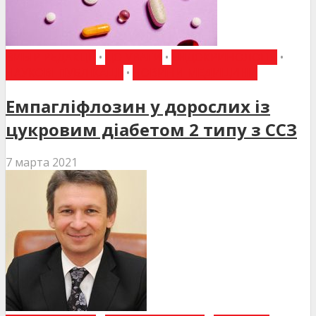
ВИБІР РЕДАКЦІЇ
•
ДО УВАГИ
•
ЕНДОКРИНОЛОГІЯ
•
НАУКОВІ ПУБЛІКАЦІЇ
•
НОВИНИ МЕДИЦИНИ
Емпагліфлозин у дорослих із
цукровим діабетом 2 типу з ССЗ
7 марта 2021