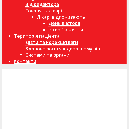
Від редактора
Говорять лікарі
Лікарі відпочивають
День в історії
Історії з життя
Територія пацієнта
Дієти та корекція ваги
Здорове життя в дорослому віці
Системи та органи
Контакти