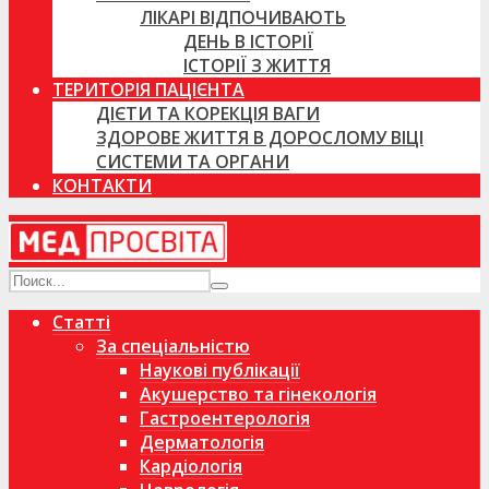
ЛІКАРІ ВІДПОЧИВАЮТЬ
ДЕНЬ В ІСТОРІЇ
ІСТОРІЇ З ЖИТТЯ
ТЕРИТОРІЯ ПАЦІЄНТА
ДІЄТИ ТА КОРЕКЦІЯ ВАГИ
ЗДОРОВЕ ЖИТТЯ В ДОРОСЛОМУ ВІЦІ
СИСТЕМИ ТА ОРГАНИ
КОНТАКТИ
Статті
За спеціальністю
Наукові публікації
Акушерство та гінекологія
Гастроентерологія
Дерматологія
Кардіологія