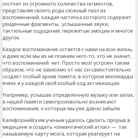
состоит из огромного количества сегментов,
представляя своего рода сложный пазл из
воспоминаний, каждая частичка которого содержит
увиденные фрагменты, услышанные звуки,
тактильные ощущения, пережитые эмоции и многое
другое.
Каждое воспоминание остается с нами на всю жизнь.
и даже если мы их не помним чего-то, это не значит,
что воспоминаний нет. Просто мозг устроен таким
образом, что не зависимо от нас он самостоятельно
создает особый архив памяти, в котором миллиарды
ячеек и у каждой свой особый код активизации.
Например, услышав определенную музыку или запах,
в нашей памяти самопроизвольно возникают
воспоминания, о которых мы уже давно забыли.
Калифорнийским ученым удалось сделать прорыв в
медицине и создать «семантический атлас» — так
называемую карту мозга, которая реагирует на