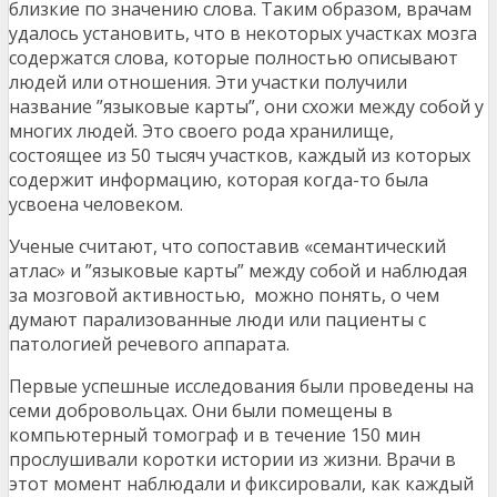
близкие по значению слова. Таким образом, врачам
удалось установить, что в некоторых участках мозга
содержатся слова, которые полностью описывают
людей или отношения. Эти участки получили
название ”языковые карты”, они схожи между собой у
многих людей. Это своего рода хранилище,
состоящее из 50 тысяч участков, каждый из которых
содержит информацию, которая когда-то была
усвоена человеком.
Ученые считают, что сопоставив «семантический
атлас» и ”языковые карты” между собой и наблюдая
за мозговой активностью, можно понять, о чем
думают парализованные люди или пациенты с
патологией речевого аппарата.
Первые успешные исследования были проведены на
семи добровольцах. Они были помещены в
компьютерный томограф и в течение 150 мин
прослушивали коротки истории из жизни. Врачи в
этот момент наблюдали и фиксировали, как каждый