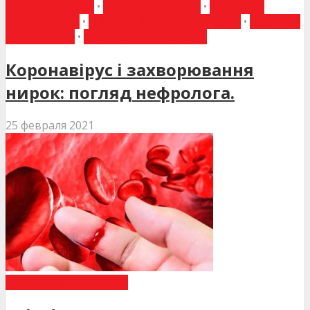
ВИБІР РЕДАКЦІЇ
•
ГОВОРЯТЬ ЛІКАРІ
•
ІНТЕРВ'Ю
СПЕЦІАЛІСТА
•
НИРКИ ТА СЕЧОВИЙ МІХУР
•
НОВИНИ
МЕДИЦИНИ
•
СТОРІНКА РЕДАКТОРА
Коронавірус і захворювання
нирок: погляд нефролога.
25 февраля 2021
НОВИНИ МЕДИЦИНИ