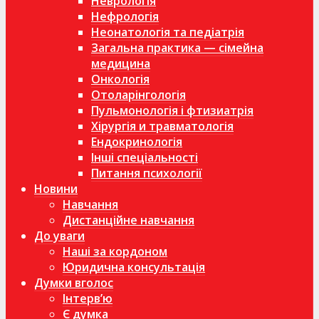
Неврологія
Нефрологія
Неонатологія та педіатрія
Загальна практика — сімейна
медицина
Онкологія
Отоларінгологія
Пульмонологія і фтизиатрія
Хірургія и травматологія
Ендокринологія
Інші спеціальності
Питання психології
Новини
Навчання
Дистанційне навчання
До уваги
Наші за кордоном
Юридична консультація
Думки вголос
Інтерв’ю
Є думка