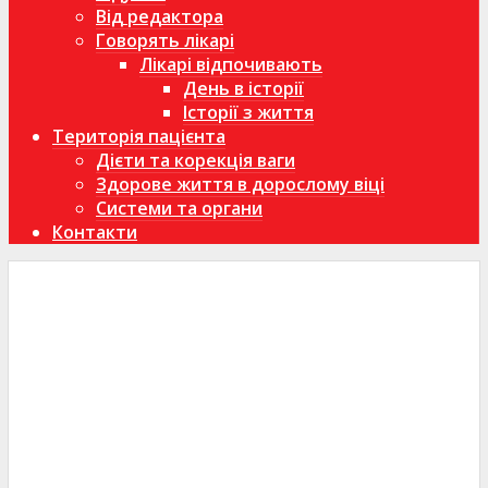
Від редактора
Говорять лікарі
Лікарі відпочивають
День в історії
Історії з життя
Територія пацієнта
Дієти та корекція ваги
Здорове життя в дорослому віці
Системи та органи
Контакти