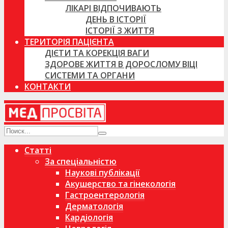
ЛІКАРІ ВІДПОЧИВАЮТЬ
ДЕНЬ В ІСТОРІЇ
ІСТОРІЇ З ЖИТТЯ
ТЕРИТОРІЯ ПАЦІЄНТА
ДІЄТИ ТА КОРЕКЦІЯ ВАГИ
ЗДОРОВЕ ЖИТТЯ В ДОРОСЛОМУ ВІЦІ
СИСТЕМИ ТА ОРГАНИ
КОНТАКТИ
Статті
За спеціальністю
Наукові публікації
Акушерство та гінекологія
Гастроентерологія
Дерматологія
Кардіологія