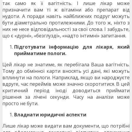
так само як її вагітність. І лише лікар може
призначити вам ті ж вітаміни або препарат від
нудоти. А поради навіть найближчих подруг можуть
бути діаметрально протилежними. До того ж, ніхто з
них не несе відповідальності за свої слова. І забудьте,
що є «дурні», «безглузді», «надто інтимні» запитання.
Підготувати інформацію для лікаря, який
прийматиме пологи.
Цей лікар не знатиме, як перебігала Ваша вагітність.
Тому до обмінної карти вносять усі дані, які можуть
вплинути на пологи. Наприклад, якщо ви народжуєте
вдруге, час переймів може значно скоротитися. В цей
критичний період іноді доводиться приймати
рішення за лічені секунди. Часу на аналізи може
просто не бути.
Владнати юридичні аспекти
Лише лікар може видати вам документи, що потрібні