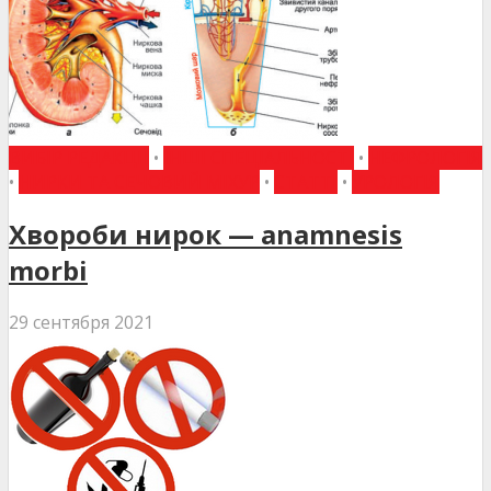
ВИБІР РЕДАКЦІЇ
•
ІНШІ СПЕЦІАЛЬНОСТІ
•
НЕФРОЛОГІЯ
•
НИРКИ ТА СЕЧОВИЙ МІХУР
•
СТАТТІ
•
УРОЛОГІЯ
Хвороби нирок — anamnesis
morbi
29 сентября 2021