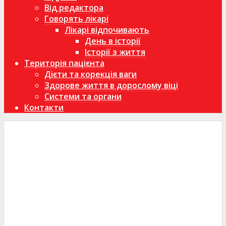
Від редактора
Говорять лікарі
Лікарі відпочивають
День в історії
Історії з життя
Територія пацієнта
Дієти та корекція ваги
Здорове життя в дорослому віці
Системи та органи
Контакти