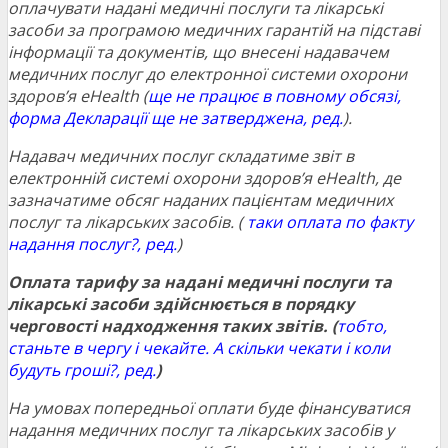
оплачувати надані медичні послуги та лікарські
засоби за програмою медичних гарантій на підставі
інформації та документів, що внесені надавачем
медичних послуг до електронної системи охорони
здоров’я eHealth (
ще не працює в повному обсязі,
форма Декларації ще не затверджена, ред.
).
Надавач медичних послуг складатиме звіт в
електронній системі охорони здоров’я eHealth, де
зазначатиме обсяг наданих пацієнтам медичних
послуг та лікарських засобів. (
таки оплата по факту
надання послуг?, ред.
)
Оплата тарифу за надані медичні послуги та
лікарські засоби здійснюється в порядку
черговості надходження таких звітів. (
тобто,
станьте в чергу і чекайте. А скільки чекати і коли
будуть гроші?, ред.
)
На умовах попередньої оплати буде фінансуватися
надання медичних послуг та лікарських засобів у