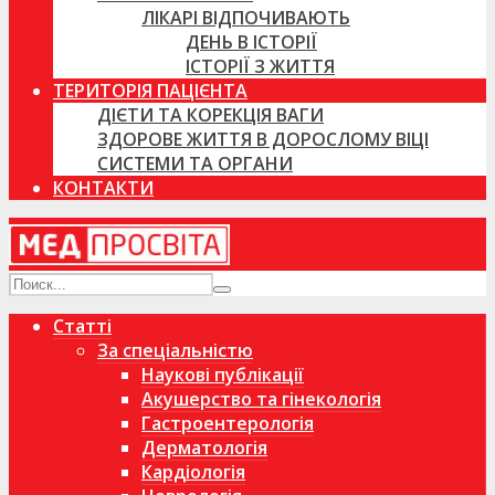
ЛІКАРІ ВІДПОЧИВАЮТЬ
ДЕНЬ В ІСТОРІЇ
ІСТОРІЇ З ЖИТТЯ
ТЕРИТОРІЯ ПАЦІЄНТА
ДІЄТИ ТА КОРЕКЦІЯ ВАГИ
ЗДОРОВЕ ЖИТТЯ В ДОРОСЛОМУ ВІЦІ
СИСТЕМИ ТА ОРГАНИ
КОНТАКТИ
Статті
За спеціальністю
Наукові публікації
Акушерство та гінекологія
Гастроентерологія
Дерматологія
Кардіологія