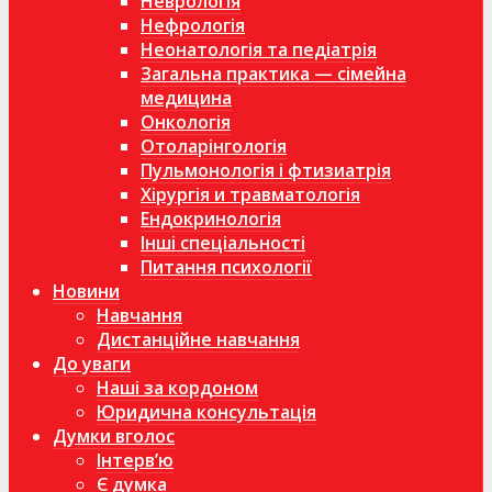
Неврологія
Нефрологія
Неонатологія та педіатрія
Загальна практика — сімейна
медицина
Онкологія
Отоларінгологія
Пульмонологія і фтизиатрія
Хірургія и травматологія
Ендокринологія
Інші спеціальності
Питання психології
Новини
Навчання
Дистанційне навчання
До уваги
Наші за кордоном
Юридична консультація
Думки вголос
Інтерв’ю
Є думка