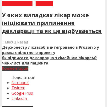
ВИБІР РЕДАКЦІЇ
•
НОВИНИ
У яких випадках лікар може
ініціювати припинення
декларації та як це відбувається
1 месяц назад
Держреєстр лікзасобів інтегровано в ProZorro у
рамках пілотного проекту
Як підписати декларацію з сімейним лікарем?
Чек-лист для пацієнта
Комментарий
Поделиться!
Facebook
Twitter
Google Plus
LinkedIn