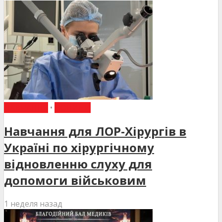
НАВЧАННЯ
•
НОВИНИ
Навчання для ЛОР-Хірургів в
Україні по хірургічному
відновленню слуху для
допомоги військовим
1 неделя назад