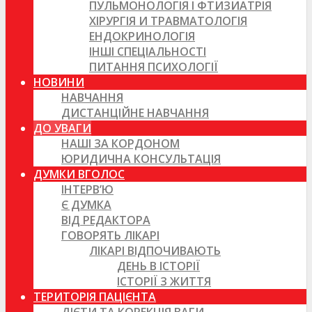
ПУЛЬМОНОЛОГІЯ І ФТИЗИАТРІЯ
ХІРУРГІЯ И ТРАВМАТОЛОГІЯ
ЕНДОКРИНОЛОГІЯ
ІНШІ СПЕЦІАЛЬНОСТІ
ПИТАННЯ ПСИХОЛОГІЇ
НОВИНИ
НАВЧАННЯ
ДИСТАНЦІЙНЕ НАВЧАННЯ
ДО УВАГИ
НАШІ ЗА КОРДОНОМ
ЮРИДИЧНА КОНСУЛЬТАЦІЯ
ДУМКИ ВГОЛОС
ІНТЕРВ’Ю
Є ДУМКА
ВІД РЕДАКТОРА
ГОВОРЯТЬ ЛІКАРІ
ЛІКАРІ ВІДПОЧИВАЮТЬ
ДЕНЬ В ІСТОРІЇ
ІСТОРІЇ З ЖИТТЯ
ТЕРИТОРІЯ ПАЦІЄНТА