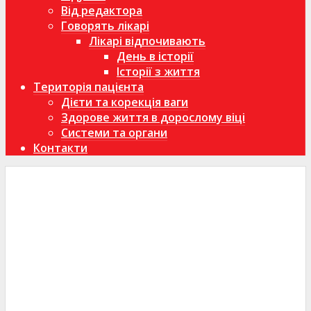
Від редактора
Говорять лікарі
Лікарі відпочивають
День в історії
Історії з життя
Територія пацієнта
Дієти та корекція ваги
Здорове життя в дорослому віці
Системи та органи
Контакти