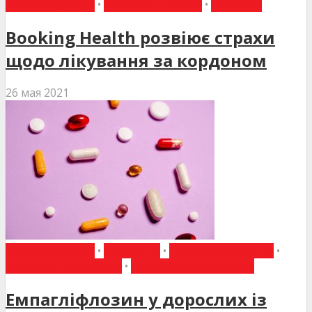
ВИБІР РЕДАКЦІЇ
•
ГОВОРЯТЬ ЛІКАРІ
•
НОВИНИ
Booking Health розвіює страхи
щодо лікування за кордоном
26 мая 2021
ВИБІР РЕДАКЦІЇ
•
ДО УВАГИ
•
ЕНДОКРИНОЛОГІЯ
•
НАУКОВІ ПУБЛІКАЦІЇ
•
НОВИНИ МЕДИЦИНИ
Емпагліфлозин у дорослих із