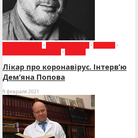
ВИБІР РЕДАКЦІЇ
•
ГОВОРЯТЬ ЛІКАРІ
•
Є ДУМКА
•
ІНТЕРВ'Ю СПЕЦІАЛІСТА
•
ТЕРАПІЯ
Лікар про коронавірус. Інтерв’ю
Дем’яна Попова
9 февраля 2021