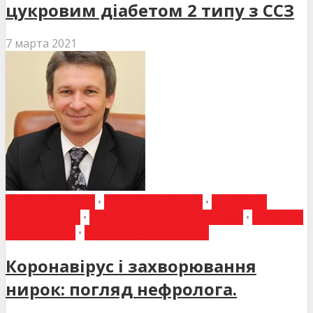
цукровим діабетом 2 типу з ССЗ
7 марта 2021
ВИБІР РЕДАКЦІЇ
•
ГОВОРЯТЬ ЛІКАРІ
•
ІНТЕРВ'Ю
СПЕЦІАЛІСТА
•
НИРКИ ТА СЕЧОВИЙ МІХУР
•
НОВИНИ
МЕДИЦИНИ
•
СТОРІНКА РЕДАКТОРА
Коронавірус і захворювання
нирок: погляд нефролога.