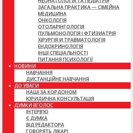
НЕОНАТОЛОГІЯ ТА ПЕДІАТРІЯ
ЗАГАЛЬНА ПРАКТИКА — СІМЕЙНА
МЕДИЦИНА
ОНКОЛОГІЯ
ОТОЛАРІНГОЛОГІЯ
ПУЛЬМОНОЛОГІЯ І ФТИЗИАТРІЯ
ХІРУРГІЯ И ТРАВМАТОЛОГІЯ
ЕНДОКРИНОЛОГІЯ
ІНШІ СПЕЦІАЛЬНОСТІ
ПИТАННЯ ПСИХОЛОГІЇ
НОВИНИ
НАВЧАННЯ
ДИСТАНЦІЙНЕ НАВЧАННЯ
ДО УВАГИ
НАШІ ЗА КОРДОНОМ
ЮРИДИЧНА КОНСУЛЬТАЦІЯ
ДУМКИ ВГОЛОС
ІНТЕРВ’Ю
Є ДУМКА
ВІД РЕДАКТОРА
ГОВОРЯТЬ ЛІКАРІ