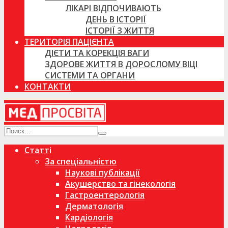
ЛІКАРІ ВІДПОЧИВАЮТЬ
ДЕНЬ В ІСТОРІЇ
ІСТОРІЇ З ЖИТТЯ
ТЕРИТОРІЯ ПАЦІЄНТА
ДІЄТИ ТА КОРЕКЦІЯ ВАГИ
ЗДОРОВЕ ЖИТТЯ В ДОРОСЛОМУ ВІЦІ
СИСТЕМИ ТА ОРГАНИ
КОНТАКТИ
Статті
За спеціальністю
Наукові публікації
Акушерство та гінекологія
Гастроентерологія
Дерматологія
Кардіологія