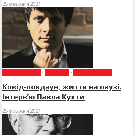
25 февраля 2021
ВИБІР РЕДАКЦІЇ
•
ДО УВАГИ
•
ДУМКИ ВГОЛОС
Ковід-локдаун, життя на паузі.
Інтерв’ю Павла Кухти
25 февраля 2021