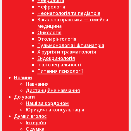
Неврологія
Нефрологія
Неонатологія та педіатрія
Загальна практика — сімейна
медицина
Онкологія
Отоларінгологія
Пульмонологія і фтизиатрія
Хірургія и травматологія
Ендокринологія
Інші спеціальності
Питання психології
Новини
Навчання
Дистанційне навчання
До уваги
Наші за кордоном
Юридична консультація
Думки вголос
Інтерв’ю
Є думка