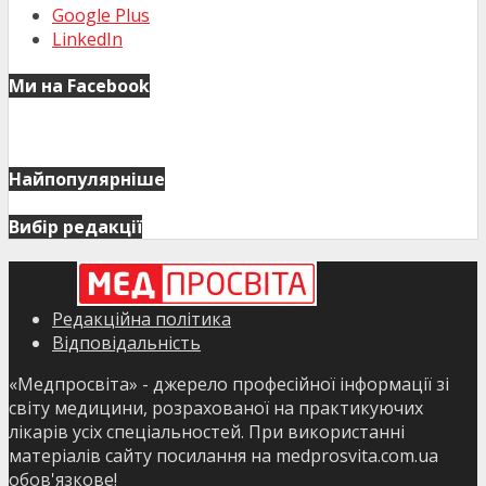
Google Plus
LinkedIn
Ми на Facebook
Найпопулярніше
Вибір редакції
Редакційна політика
Відповідальність
«Медпросвіта» - джерело професійної інформації зі
світу медицини, розрахованої на практикуючих
лікарів усіх спеціальностей. При використанні
матеріалів сайту посилання на medprosvita.com.ua
обов'язкове!