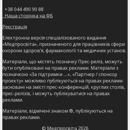
+38 044 490 90 88
Наша сторінка на ФБ
Реєстрація
Електронна версія спеціалізованого видання
«Медпросвіта», призначеного для працівників сфери
охорони здоров’я, фармакології та медичних установ.
Матеріали, що містять позначку Прес-реліз, можуть
бути опубліковані на правах реклами. Матеріали з
позначкою «За підтримки ….», «Партнер / спонсор
проекту» можливо публікуються на правах реклами.
засновані на змісті прес-конференцій, круглих столів,
прес-релізів, і можуть публікуватися на правах
реклами.
Матеріали, відмічені знаком ®, публікуються на
правах реклами.
© Медпросвіта
2026