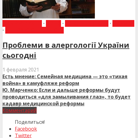
ВИБІР РЕДАКЦІЇ
•
ВІДЕО
•
ГОВОРЯТЬ ЛІКАРІ
•
Є ДУМКА
•
ІНТЕРВ'Ю СПЕЦІАЛІСТА
Проблеми в алергології України
сьогодні
1 февраля 2021
Есть мнение: Семейная медицина — это «тихая
война» в камуфляже реформ
Ю. Марченко: Если и дальше реформы будут
проводиться «для замыливания глаз», то будет
кадавр медицинской реформы
Комментарий
Поделиться!
Facebook
Twitter