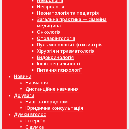
Неврологія
Нефрологія
Неонатологія та педіатрія
Загальна практика — сімейна
медицина
Онкологія
Отоларінгологія
Пульмонологія і фтизиатрія
Хірургія и травматологія
Ендокринологія
Інші спеціальності
Питання психології
Новини
Навчання
Дистанційне навчання
До уваги
Наші за кордоном
Юридична консультація
Думки вголос
Інтерв’ю
Є думка