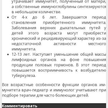
утрачивает им­мунитет, полученный от матери,
а собственные иммуно­глобулины синтезируются
в небольшом количестве.
От 4-х до 6 лет. Завершается период
становления приобретенного иммунитета.
Заболевания верхних ды­хательных путей у
детей этого возраста могут приобре­сти
хронический и рецидивирующий характер из-за
не­достаточной активности местного
иммунитета.
12-13 лет. Наступает уменьшение общей массы
лим­фоидных органов на фоне повышения
продукции поло­вых гормонов. В этот период
повышается восприимчи­вость к возбудителю
туберкулеза.
Все возрастные особенности функции органов им­
мунитета врач-педиатр и иммунолог учитывают при
подборе терапии для часто болеющих детей.
Комментировать