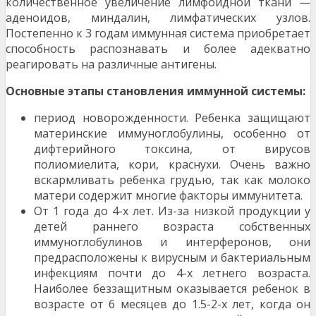
количественное увеличение лимфоидной ткани —
аденоидов, миндалин, лимфати­ческих узлов.
Постепенно к 3 годам иммунная система приобретает
способность распознавать и более адек­ватно
реагировать на различные антигены.
Основные этапы становления иммунной системы:
период новорожденности. Ребенка защищают
ма­теринские иммуноглобулины, особенно от
дифтерий­ного токсина, от вирусов
полиомиелита, кори, красну­хи. Очень важно
вскармливать ребенка грудью, так как молоко
матери содержит многие факторы иммунитета.
От 1 года до 4-х лет. Из-за низкой продукции у
детей раннего возраста собственных
иммуноглобулинов и интерферонов, они
предрасположены к вирусным и бак­териальным
инфекциям почти до 4-х летнего возраста.
Наиболее беззащитным оказывается ребенок в
возрас­те от 6 месяцев до 1.5-2-х лет, когда он