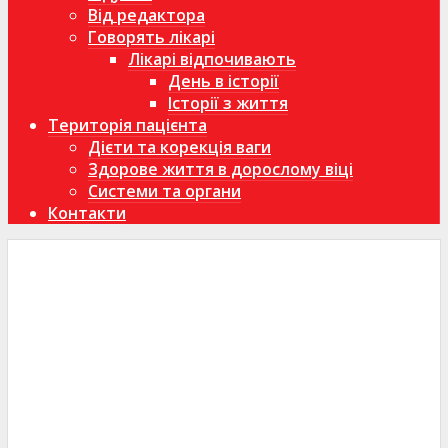
Від редактора
Говорять лікарі
Лікарі відпочивають
День в історії
Історії з життя
Територія пацієнта
Дієти та корекція ваги
Здорове життя в дорослому віці
Системи та органи
Контакти