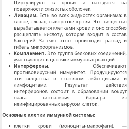
Циркулируют в крови и нахо­дятся на
поверхности слизистых оболочек.
Лизоцим.
Есть во всех жидкостях организма: в
слю­не, слезах, сыворотке крови. Это вещество
вырабатыва­ется клетками крови и оно способно
расщеплять кисло­ту, которая входит в состав
бактерий. За счет этого про­исходит распад и
гибель микроорганизмов.
Комплемент.
Это группа белковых соединений,
участвующих в цепочке иммунных реакций.
Интерфероны.
Обеспечивают
противовирусный иммунитет. Продуцируются
эти вещества в основном лейкоцитами и
лимфоцитами. Результат действия
интерферонов состоит в образовании вокруг
очага воспа­ления барьера из
неинфицированных вирусом клеток .
Основные клетки иммунной системы:
клетки крови (моноциты-макрофаги), —