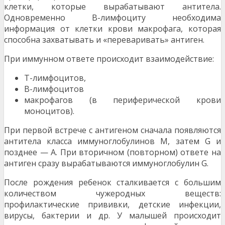
клетки, которые выраба­тывают антитела.
Одновременно В-лимфоциту необхо­дима
информация от клетки крови макрофага, которая
способна захватывать и «переваривать» антиген.
При иммунном ответе происходит взаимодействие:
Т-лимфоцитов,
В-лимфоцитов
макрофагов (в периферической крови
моноцитов).
При первой встрече с антигеном сначала появля­ются
антитела класса иммуноглобулинов М, затем G и
позднее — А. При вторичном (повторном) ответе на
ан­тиген сразу вырабатываются иммуноглобулин G.
После рождения ребенок сталкивается с большим
количеством чужеродных веществ:
профилактические прививки, детские инфекции,
вирусы, бактерии и др. У малышей происходит