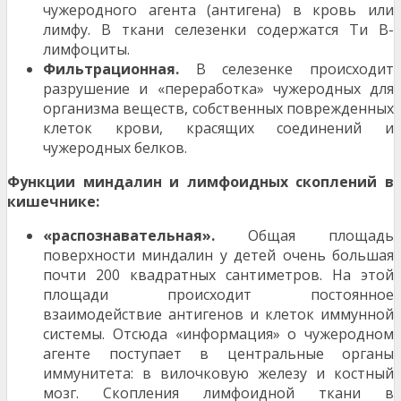
чужеродного агента (антигена) в кровь или
лимфу. В ткани селезенки содержатся Ти В-
лимфоциты.
Фильтрационная.
В селезенке происходит
разру­шение и «переработка» чужеродных для
организма ве­ществ, собственных поврежденных
клеток крови, кра­сящих соединений и
чужеродных белков.
Функции миндалин и лимфоидных скоплений в
кишечнике:
«распознавательная».
Общая площадь
поверхно­сти миндалин у детей очень большая
почти 200 ква­дратных сантиметров. На этой
площади происходит по­стоянное
взаимодействие антигенов и клеток иммун­ной
системы. Отсюда «информация» о чужеродном
агенте поступает в центральные органы
иммунитета: в вилочковую железу и костный
мозг. Скопления лимфо­идной ткани в