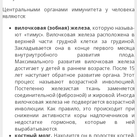
Центральными органами иммунитета у челове­ка
являются:
вилочковая (зобная) железа
, которую называ­
ют «тимус». Вилочковая железа расположена в
верх­ней части грудной клетки за грудиной.
Закладывается она в конце первого месяца
внутриутробного разви­тия плода.
Максимального развития вилочковая же­леза
достигает у детей в раннем возрасте. После 15
лет наступает обратное развитие органа. Этот
про­цесс называют возрастной инволюцией.
Постепенно железистая ткань заменяется
соединительной (фи­брозной) и жировой. Иногда
вилочковая железа не подвергается возрастной
инволюции. Как правило, это происходит при
снижении активности коры над­почечников и
недостатке гормонов, которые в ней
вырабатываются.
костный мозг.
Находится он в полостях костей.