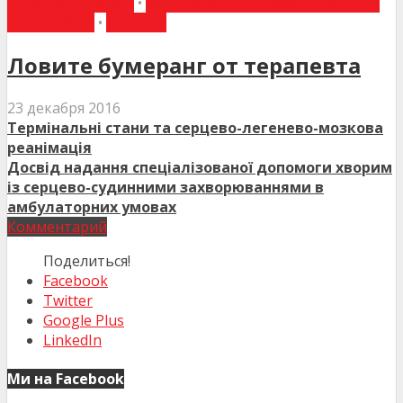
ГОВОРЯТЬ ЛІКАРІ
•
ЗАГАЛЬНА ПРАКТИКА - СІМЕЙНА
МЕДИЦИНА
•
ТЕРАПІЯ
Ловите бумеранг от терапевта
23 декабря 2016
Термінальні стани та серцево-легенево-мозкова
реанімація
Досвід надання спеціалізованої допомоги хворим
із серцево-судинними захворюваннями в
амбулаторних умовах
Комментарий
Поделиться!
Facebook
Twitter
Google Plus
LinkedIn
Ми на Facebook