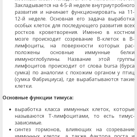
Закладывается на 4-5-й неделе внутриутробного
раз­вития и начинает функционировать на 11-
12-й неде­ле. Основная его задача выработка
особых клеток для последующего развития всех
ростков кроветворе­ния. Именно в костном
мозге происходит созревание В-клеток в В-
лимфоциты, на поверхности которых рас­
положены основные иммунные белки
иммуноглобу­лины. Название этой группы
лимфоцитов происходит от слова bursa (бурса
сумка) по аналогии с похожим органом у птиц
(сумка Фабрициуса), где вырабатыва­ются такие
клетки.
Основные функции тимуса:
выработка класса иммунных клеток, которые
назы­ваются Т-лимфоцитами, то есть тимус-
зависимые.
синтез гормонов, влияющих на созревание
иммун­ных клеток, а также фактора роста и