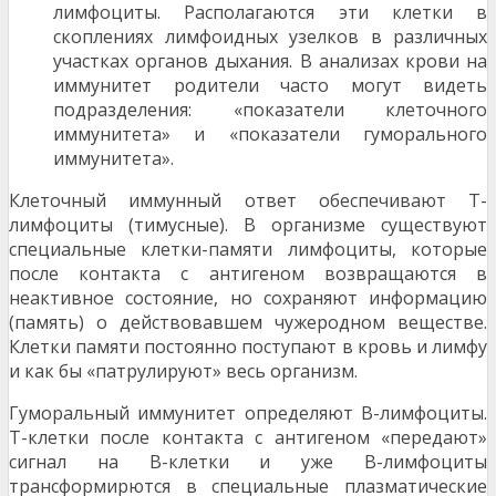
лимфоци­ты. Располагаются эти клетки в
скоплениях лимфоидных узелков в различных
участках органов дыхания. В ана­лизах крови на
иммунитет родители часто могут видеть
подразделения: «показатели клеточного
иммунитета» и «показатели гуморального
иммунитета».
Клеточный иммунный ответ обеспечивают Т-
лимфоциты (тимусные). В организме существуют
специальные клетки-памяти лимфоциты, которые
после контакта с антигеном возвращаются в
неактивное состояние, но со­храняют информацию
(память) о действовавшем чуже­родном веществе.
Клетки памяти постоянно поступают в кровь и лимфу
и как бы «патрулируют» весь организм.
Гуморальный иммунитет определяют В-лимфоциты.
Т-клетки после контакта с антигеном «передают»
сиг­нал на В-клетки и уже В-лимфоциты
трансформирются в специальные плазматические