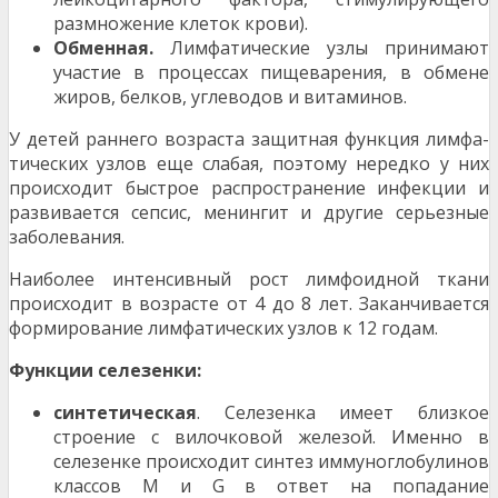
размножение клеток крови).
Обменная.
Лимфатические узлы принимают
уча­стие в процессах пищеварения, в обмене
жиров, бел­ков, углеводов и витаминов.
У детей раннего возраста защитная функция лимфа­
тических узлов еще слабая, поэтому нередко у них
про­исходит быстрое распространение инфекции и
развива­ется сепсис, менингит и другие серьезные
заболевания.
Наиболее интенсивный рост лимфоидной ткани
происходит в возрасте от 4 до 8 лет. Заканчивается
фор­мирование лимфатических узлов к 12 годам.
Функции селезенки:
синтетическая
. Селезенка имеет близкое
строение с вилочковой железой. Именно в
селезенке происхо­дит синтез иммуноглобулинов
классов М и G в ответ на попадание