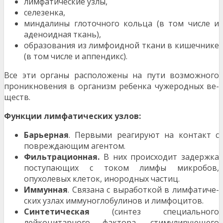
лимфатические узлы,
селезенка,
миндалины глоточного кольца (в том числе и
аде­ноидная ткань),
образования из лимфоидной ткани в кишечнике
(в том числе и аппендикс).
Все эти органы расположены на пути возможного
проникновения в организм ребенка чужеродных ве­
ществ.
Функции лимфатических узлов:
Барьерная
. Первыми реагируют на контакт с
по­вреждающим агентом.
Фильтрационная.
В них происходит задержка
по­ступающих с током лимфы микробов,
опухолевых кле­ток, инородных частиц.
Иммунная
. Связана с выработкой в лимфатиче­
ских узлах иммуноглобулинов и лимфоцитов.
Синтетическая
(синтез специального
лейкоцитар­ного фактора, стимулирующего