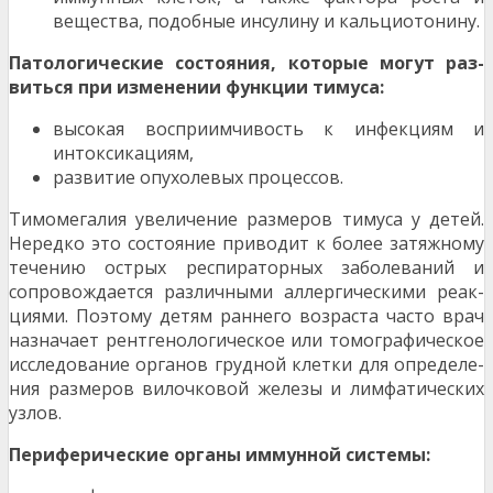
вещества, подоб­ные инсулину и кальциотонину.
Патологические состояния, которые могут раз­
виться при изменении функции тимуса:
высокая восприимчивость к инфекциям и
интокси­кациям,
развитие опухолевых процессов.
Тимомегалия увеличение размеров тимуса у де­тей.
Нередко это состояние приводит к более затяж­ному
течению острых респираторных заболеваний и
сопровождается различными аллергическими реак­
циями. Поэтому детям раннего возраста часто врач
назначает рентгенологическое или томографическое
исследование органов грудной клетки для определе­
ния размеров вилочковой железы и лимфатических
узлов.
Периферические органы иммунной системы: