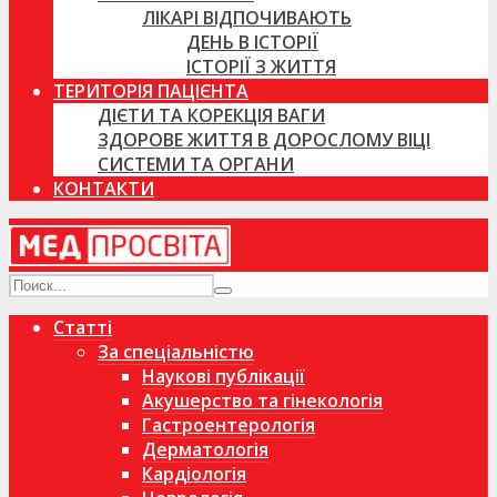
ЛІКАРІ ВІДПОЧИВАЮТЬ
ДЕНЬ В ІСТОРІЇ
ІСТОРІЇ З ЖИТТЯ
ТЕРИТОРІЯ ПАЦІЄНТА
ДІЄТИ ТА КОРЕКЦІЯ ВАГИ
ЗДОРОВЕ ЖИТТЯ В ДОРОСЛОМУ ВІЦІ
СИСТЕМИ ТА ОРГАНИ
КОНТАКТИ
Статті
За спеціальністю
Наукові публікації
Акушерство та гінекологія
Гастроентерологія
Дерматологія
Кардіологія