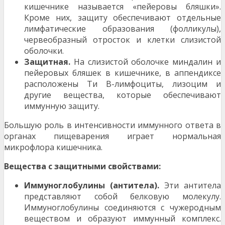
кишечнике называется «пейеровы бляш­ки».
Кроме них, защиту обеспечивают отдельные
лимфа­тические образования (фолликулы),
червеобразный от­росток и клетки слизистой
оболочки.
Защитная.
На слизистой оболочке миндалин и
пейеровых бляшек в кишечнике, в аппендиксе
располо­жены Ти В-лимфоциты, лизоцим и
другие вещества, ко­торые обеспечивают
иммунную защиту.
Большую роль в интенсивности иммунного ответа в
органах пищеварения играет нормальная
микрофлора кишечника.
Вещества с защитными свойствами:
Иммуноглобулины (антитела).
Эти антитела
представляют собой белковую молекулу.
Иммуноглобу­лины соединяются с чужеродным
веществом и образу­ют иммунный комплекс.