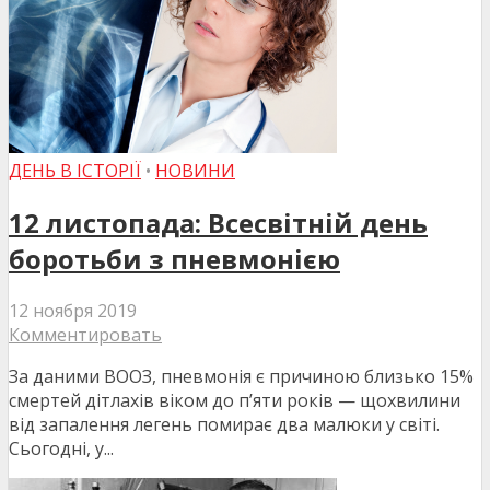
ДЕНЬ В ІСТОРІЇ
•
НОВИНИ
12 листопада: Всесвітній день
боротьби з пневмонією
12 ноября 2019
Комментировать
За даними ВООЗ, пневмонія є причиною близько 15%
смертей дітлахів віком до п’яти років — щохвилини
від запалення легень помирає два малюки у світі.
Сьогодні, у...