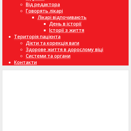
Від редактора
Говорять лікарі
Лікарі відпочивають
День в історії
Історії з життя
Територія пацієнта
Дієти та корекція ваги
Здорове життя в дорослому віці
Системи та органи
Контакти