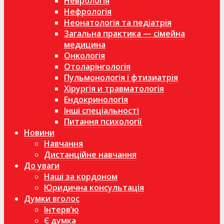
Неврологія
Нефрологія
Неонатологія та педіатрія
Загальна практика — сімейна
медицина
Онкологія
Отоларінгологія
Пульмонологія і фтизиатрія
Хірургія и травматологія
Ендокринологія
Інші спеціальності
Питання психології
Новини
Навчання
Дистанційне навчання
До уваги
Наші за кордоном
Юридична консультація
Думки вголос
Інтерв’ю
Є думка