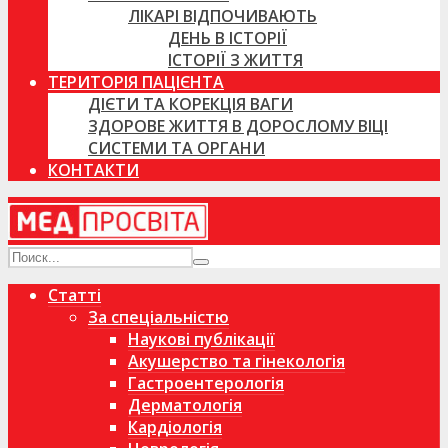
ЛІКАРІ ВІДПОЧИВАЮТЬ
ДЕНЬ В ІСТОРІЇ
ІСТОРІЇ З ЖИТТЯ
ТЕРИТОРІЯ ПАЦІЄНТА
ДІЄТИ ТА КОРЕКЦІЯ ВАГИ
ЗДОРОВЕ ЖИТТЯ В ДОРОСЛОМУ ВІЦІ
СИСТЕМИ ТА ОРГАНИ
КОНТАКТИ
Статті
За спеціальністю
Наукові публікації
Акушерство та гінекологія
Гастроентерологія
Дерматологія
Кардіологія