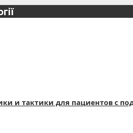
гії
ки и тактики для пациентов с по