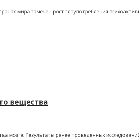
 странах мира замечен рост злоупотребления психоактив
ого вещества
тва мозга. Результаты ранее проведенных исследовани