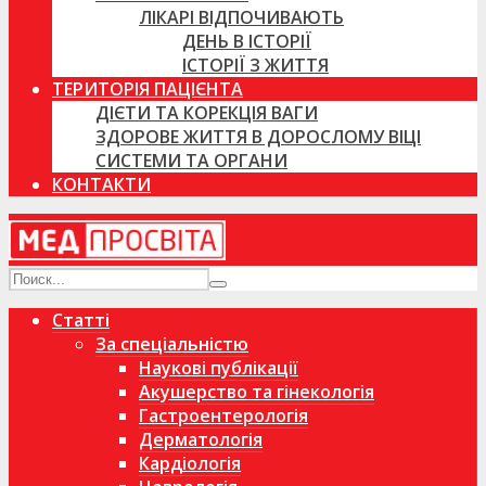
ЛІКАРІ ВІДПОЧИВАЮТЬ
ДЕНЬ В ІСТОРІЇ
ІСТОРІЇ З ЖИТТЯ
ТЕРИТОРІЯ ПАЦІЄНТА
ДІЄТИ ТА КОРЕКЦІЯ ВАГИ
ЗДОРОВЕ ЖИТТЯ В ДОРОСЛОМУ ВІЦІ
СИСТЕМИ ТА ОРГАНИ
КОНТАКТИ
Статті
За спеціальністю
Наукові публікації
Акушерство та гінекологія
Гастроентерологія
Дерматологія
Кардіологія