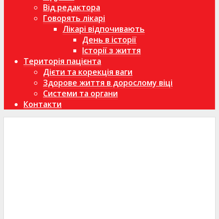
Від редактора
Говорять лікарі
Лікарі відпочивають
День в історії
Історії з життя
Територія пацієнта
Дієти та корекція ваги
Здорове життя в дорослому віці
Системи та органи
Контакти