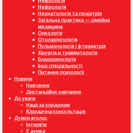
Неврологія
Нефрологія
Неонатологія та педіатрія
Загальна практика — сімейна
медицина
Онкологія
Отоларінгологія
Пульмонологія і фтизиатрія
Хірургія и травматологія
Ендокринологія
Інші спеціальності
Питання психології
Новини
Навчання
Дистанційне навчання
До уваги
Наші за кордоном
Юридична консультація
Думки вголос
Інтерв’ю
Є думка