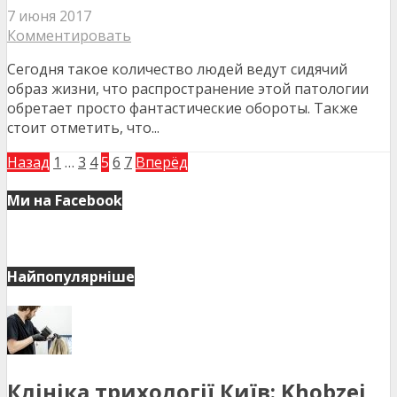
7 июня 2017
Комментировать
Сегодня такое количество людей ведут сидячий
образ жизни, что распространение этой патологии
обретает просто фантастические обороты. Также
стоит отметить, что...
Назад
1
…
3
4
5
6
7
Вперёд
Ми на Facebook
Найпопулярніше
Клініка трихології Київ: Khobzei