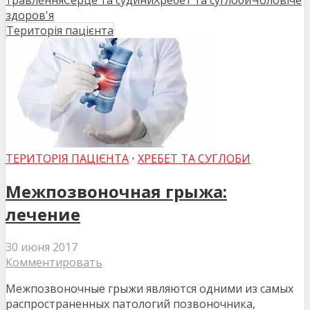
травлення
Серце та судини
Хребет та суглоби
Чоловіче
здоров'я
Територія пацієнта
ТЕРИТОРІЯ ПАЦІЄНТА
•
ХРЕБЕТ ТА СУГЛОБИ
Межпозвоночная грыжа:
лечение
30 июня 2017
Комментировать
Межпозвоночные грыжи являются одними из самых
распространенных патологий позвоночника,