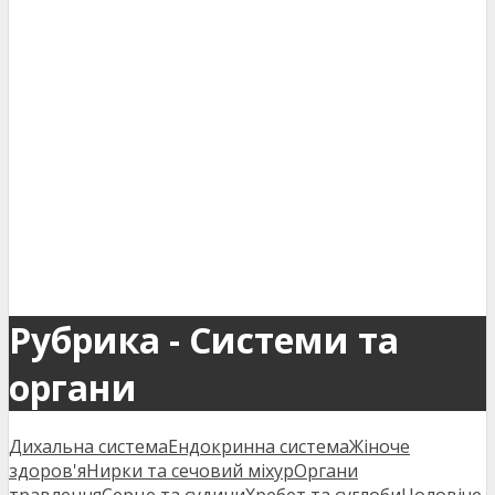
Рубрика - Системи та
органи
Дихальна система
Ендокринна система
Жіноче
здоров'я
Нирки та сечовий міхур
Органи