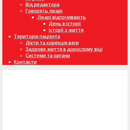
Від редактора
Говорять лікарі
Лікарі відпочивають
День в історії
Історії з життя
Територія пацієнта
Дієти та корекція ваги
Здорове життя в дорослому віці
Системи та органи
Контакти