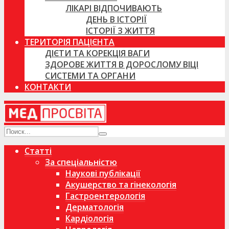
ЛІКАРІ ВІДПОЧИВАЮТЬ
ДЕНЬ В ІСТОРІЇ
ІСТОРІЇ З ЖИТТЯ
ТЕРИТОРІЯ ПАЦІЄНТА
ДІЄТИ ТА КОРЕКЦІЯ ВАГИ
ЗДОРОВЕ ЖИТТЯ В ДОРОСЛОМУ ВІЦІ
СИСТЕМИ ТА ОРГАНИ
КОНТАКТИ
Статті
За спеціальністю
Наукові публікації
Акушерство та гінекологія
Гастроентерологія
Дерматологія
Кардіологія