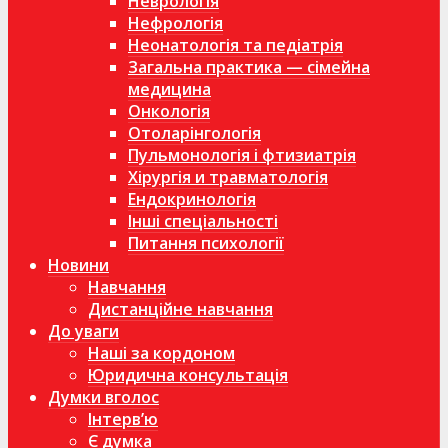
Неврологія
Нефрологія
Неонатологія та педіатрія
Загальна практика — сімейна
медицина
Онкологія
Отоларінгологія
Пульмонологія і фтизиатрія
Хірургія и травматологія
Ендокринологія
Інші спеціальності
Питання психології
Новини
Навчання
Дистанційне навчання
До уваги
Наші за кордоном
Юридична консультація
Думки вголос
Інтерв’ю
Є думка