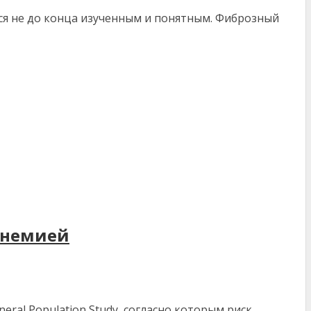
ся не до конца изученным и понятным. Фиброзный
инемией
al Population Study, согласно которым риск