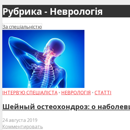
Рубрика - Неврологія
За спеціальністю
ІНТЕРВ'Ю СПЕЦІАЛІСТА
•
НЕВРОЛОГІЯ
•
СТАТТІ
Шейный остеохондроз: о наболе
24 августа 2019
Комментировать