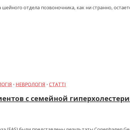
шейного отдела позвоночника, как ни странно, остает
ЛОГІЯ
•
НЕВРОЛОГІЯ
•
СТАТТІ
иентов с семейной гиперхолестер
 (EAS) были представлены результаты Copenhagen Gener