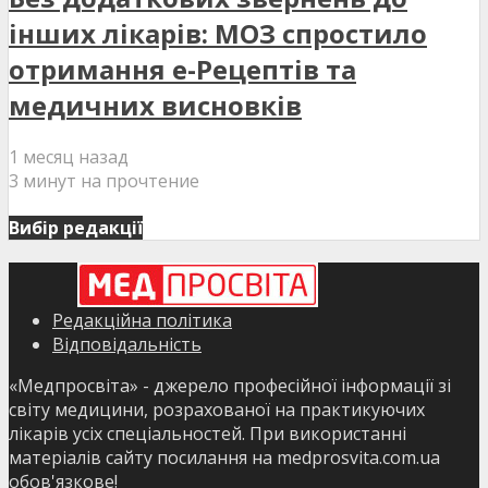
інших лікарів: МОЗ спростило
отримання е-Рецептів та
медичних висновків
1 месяц назад
3 минут на прочтение
Вибір редакції
Редакційна політика
Відповідальність
«Медпросвіта» - джерело професійної інформації зі
світу медицини, розрахованої на практикуючих
лікарів усіх спеціальностей. При використанні
матеріалів сайту посилання на medprosvita.com.ua
обов'язкове!