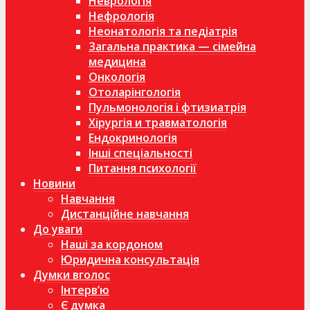
Неврологія
Нефрологія
Неонатологія та педіатрія
Загальна практика — сімейна
медицина
Онкологія
Отоларінгологія
Пульмонологія і фтизиатрія
Хірургія и травматологія
Ендокринологія
Інші спеціальності
Питання психології
Новини
Навчання
Дистанційне навчання
До уваги
Наші за кордоном
Юридична консультація
Думки вголос
Інтерв’ю
Є думка