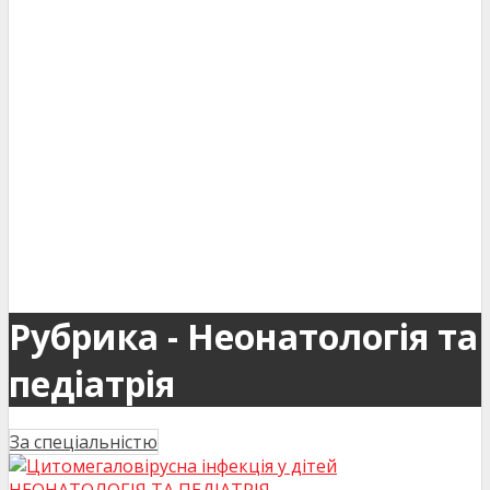
Рубрика - Неонатологія та
педіатрія
За спеціальністю