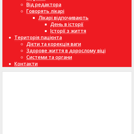
Від редактора
Говорять лікарі
Лікарі відпочивають
День в історії
Історії з життя
Територія пацієнта
Дієти та корекція ваги
Здорове життя в дорослому віці
Системи та органи
Контакти