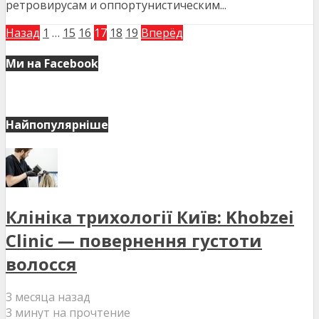
ретровирусам и оппортунистическим...
Назад
1
…
15
16
17
18
19
Вперёд
Ми на Facebook
Найпопулярніше
Клініка трихології Київ: Khobzei
Clinic — повернення густоти
волосся
3 месяца назад
3 минут на прочтение