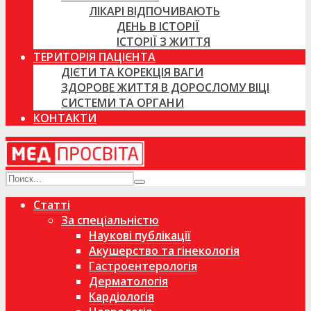
ЛІКАРІ ВІДПОЧИВАЮТЬ
ДЕНЬ В ІСТОРІЇ
ІСТОРІЇ З ЖИТТЯ
ТЕРИТОРІЯ ПАЦІЄНТА
ДІЄТИ ТА КОРЕКЦІЯ ВАГИ
ЗДОРОВЕ ЖИТТЯ В ДОРОСЛОМУ ВІЦІ
СИСТЕМИ ТА ОРГАНИ
КОНТАКТИ
Статті
За спеціальністю
Наукові публікації
Акушерство та гінекологія
Гастроентерологія
Дерматологія
Кардіологія