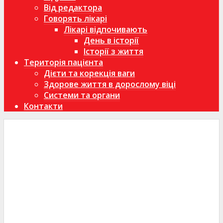
Від редактора
Говорять лікарі
Лікарі відпочивають
День в історії
Історії з життя
Територія пацієнта
Дієти та корекція ваги
Здорове життя в дорослому віці
Системи та органи
Контакти