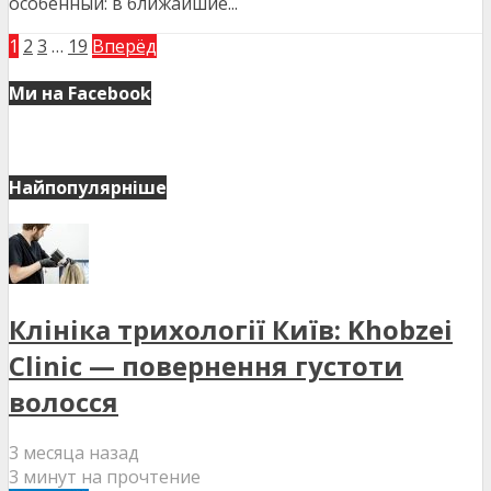
особенный: в ближайшие...
1
2
3
…
19
Вперёд
Ми на Facebook
Найпопулярніше
Клініка трихології Київ: Khobzei
Clinic — повернення густоти
волосся
3 месяца назад
3 минут на прочтение