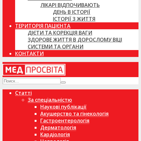
ЛІКАРІ ВІДПОЧИВАЮТЬ
ДЕНЬ В ІСТОРІЇ
ІСТОРІЇ З ЖИТТЯ
ТЕРИТОРІЯ ПАЦІЄНТА
ДІЄТИ ТА КОРЕКЦІЯ ВАГИ
ЗДОРОВЕ ЖИТТЯ В ДОРОСЛОМУ ВІЦІ
СИСТЕМИ ТА ОРГАНИ
КОНТАКТИ
Статті
За спеціальністю
Наукові публікації
Акушерство та гінекологія
Гастроентерологія
Дерматологія
Кардіологія