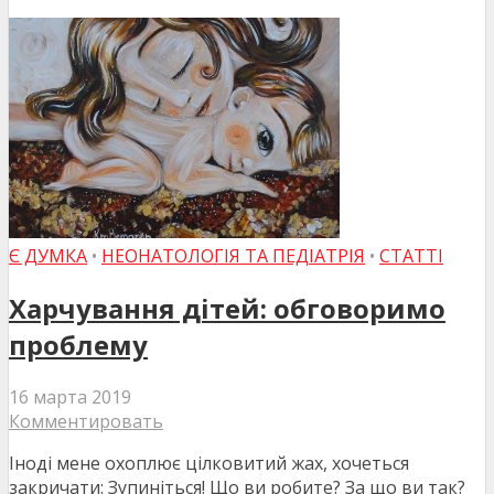
Є ДУМКА
•
НЕОНАТОЛОГІЯ ТА ПЕДІАТРІЯ
•
СТАТТІ
Харчування дітей: обговоримо
проблему
16 марта 2019
Комментировать
Іноді мене охоплює цілковитий жах, хочеться
закричати: Зупиніться! Що ви робите? За що ви так?