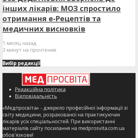
інших лікарів: МОЗ спростило
отримання е-Рецептів та
медичних висновків
1 месяц назад
3 минут на прочтение
Вибір редакції
Редакційна політика
Відповідальність
«Медпросвіта» - джерело професійної інформації зі
світу медицини, розрахованої на практикуючих
лікарів усіх спеціальностей. При використанні
матеріалів сайту посилання на medprosvita.com.ua
обов'язкове!