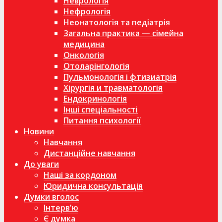
Неврологія
Нефрологія
Неонатологія та педіатрія
Загальна практика — сімейна
медицина
Онкологія
Отоларінгологія
Пульмонологія і фтизиатрія
Хірургія и травматологія
Ендокринологія
Інші спеціальності
Питання психології
Новини
Навчання
Дистанційне навчання
До уваги
Наші за кордоном
Юридична консультація
Думки вголос
Інтерв’ю
Є думка