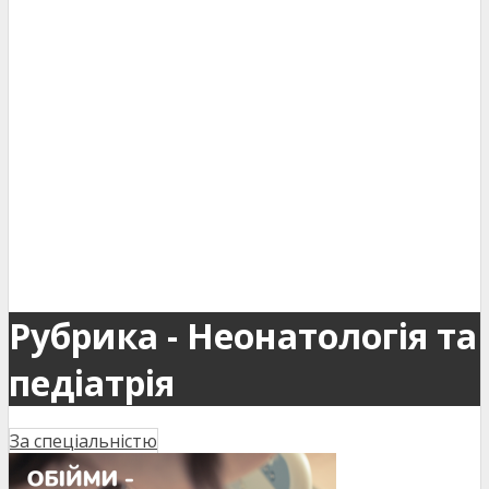
Рубрика - Неонатологія та
педіатрія
За спеціальністю