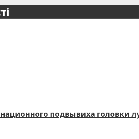
ті
онационного подвывиха головки лу