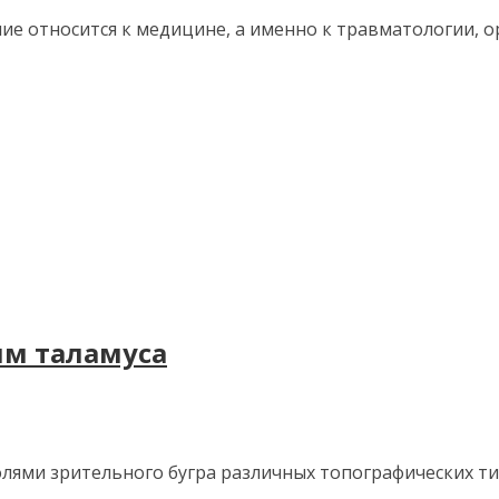
ие относится к медицине, а именно к травматологии, ор
ям таламуса
олями зрительного бугра различных то­пографических т