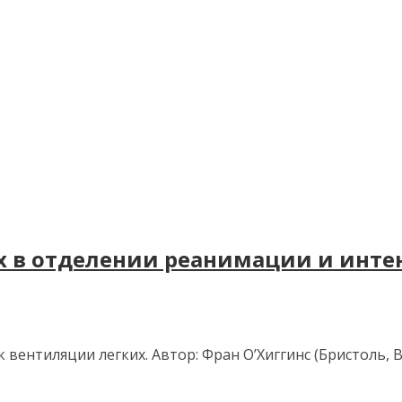
х в отделении реанимации и инте
к вентиляции легких. Автор: Фран О’Хиггинс (Бристоль, 