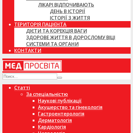
ЛІКАРІ ВІДПОЧИВАЮТЬ
ДЕНЬ В ІСТОРІЇ
ІСТОРІЇ З ЖИТТЯ
ТЕРИТОРІЯ ПАЦІЄНТА
ДІЄТИ ТА КОРЕКЦІЯ ВАГИ
ЗДОРОВЕ ЖИТТЯ В ДОРОСЛОМУ ВІЦІ
СИСТЕМИ ТА ОРГАНИ
КОНТАКТИ
Статті
За спеціальністю
Наукові публікації
Акушерство та гінекологія
Гастроентерологія
Дерматологія
Кардіологія