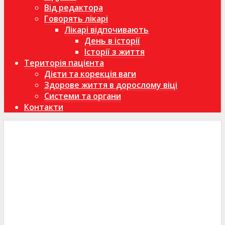
Від редактора
Говорять лікарі
Лікарі відпочивають
День в історії
Історії з життя
Територія пацієнта
Дієти та корекція ваги
Здорове життя в дорослому віці
Системи та органи
Контакти