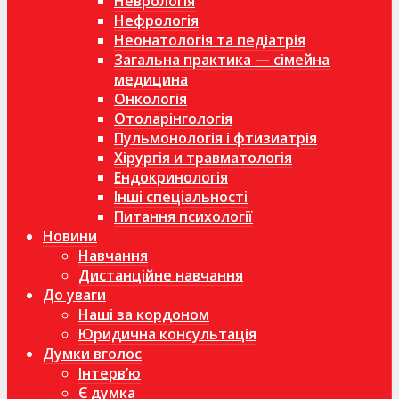
Неврологія
Нефрологія
Неонатологія та педіатрія
Загальна практика — сімейна
медицина
Онкологія
Отоларінгологія
Пульмонологія і фтизиатрія
Хірургія и травматологія
Ендокринологія
Інші спеціальності
Питання психології
Новини
Навчання
Дистанційне навчання
До уваги
Наші за кордоном
Юридична консультація
Думки вголос
Інтерв’ю
Є думка