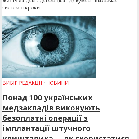
життя людей з деменцією. Документ визначає
системні кроки...
ВИБІР РЕДАКЦІЇ
•
НОВИНИ
Понад 100 українських
медзакладів виконують
безоплатні операції з
імплантації штучного
кришталика — як скористатися