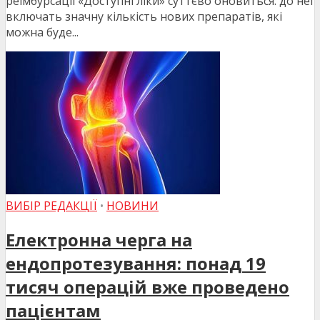
реімбурсації «Доступні ліки» суттєво оновиться: до неї
включать значну кількість нових препаратів, які
можна буде...
ВИБІР РЕДАКЦІЇ
•
НОВИНИ
Електронна черга на
ендопротезування: понад 19
тисяч операцій вже проведено
пацієнтам