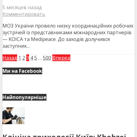
5 месяцев назад
Комментировать
МОЗ України провело низку координаційних робочих
зустрічей із представниками міжнародних партнерів
— KOICA та Medipeace. До заходів долучився
заступник...
Назад
1
2
3
4
5
…
500
Вперёд
Ми на Facebook
Найпопулярніше
Клініка трихології Київ: Khobzei