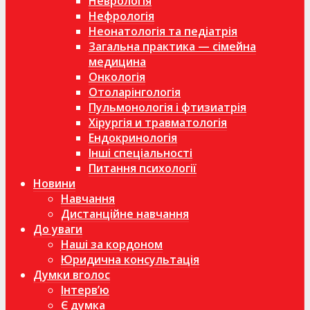
Неврологія
Нефрологія
Неонатологія та педіатрія
Загальна практика — сімейна
медицина
Онкологія
Отоларінгологія
Пульмонологія і фтизиатрія
Хірургія и травматологія
Ендокринологія
Інші спеціальності
Питання психології
Новини
Навчання
Дистанційне навчання
До уваги
Наші за кордоном
Юридична консультація
Думки вголос
Інтерв’ю
Є думка