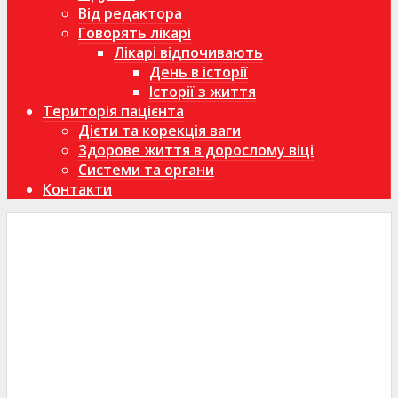
Від редактора
Говорять лікарі
Лікарі відпочивають
День в історії
Історії з життя
Територія пацієнта
Дієти та корекція ваги
Здорове життя в дорослому віці
Системи та органи
Контакти