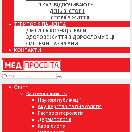
ЛІКАРІ ВІДПОЧИВАЮТЬ
ДЕНЬ В ІСТОРІЇ
ІСТОРІЇ З ЖИТТЯ
ТЕРИТОРІЯ ПАЦІЄНТА
ДІЄТИ ТА КОРЕКЦІЯ ВАГИ
ЗДОРОВЕ ЖИТТЯ В ДОРОСЛОМУ ВІЦІ
СИСТЕМИ ТА ОРГАНИ
КОНТАКТИ
Статті
За спеціальністю
Наукові публікації
Акушерство та гінекологія
Гастроентерологія
Дерматологія
Кардіологія