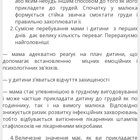
або яким-небудь іншим способом до того як його
прикладете до грудей. Спочатку у малюка
формується стійка звичка смоктати груди і
правильно захоплювати її.
Сумісне перебування мами і дитини з перших
днів дає велику кількість переваг. Перерахуємо
найголовніші:
— мама адекватно реагує на плач дитини, що
допомагає встановленню міцних емоційних і
психологічних зв’язків.
— у дитини з’явиться відчуття захищеності
— мама стає упевненішою в грудному вигодовуванні
і може частіше прикладати дитину до грудей як по
годиннику, так і на вимогу малюка. Відповідно
знижується ризик розвитку інфекційних захворювань
тобто відбувається витіснення лікарняних штампів
стафілококів не лікарняними мікробами.
Величезне значення має, як ви прикладаєте