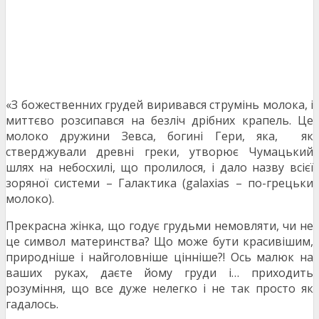
«З божественних грудей виривався струмінь молока, і
миттєво розсипався на безліч дрібних крапель. Це
молоко дружини Зевса, богині Гери, яка, як
стверджували древні греки, утворює Чумацький
шлях на небосхилі, що пролилося, і дало назву всієї
зоряної системи – Галактика (galaxias – по-грецьки
молоко).
Прекрасна жінка, що годує грудьми немовляти, чи не
це символ материнства? Що може бути красивішим,
природніше і найголовніше цінніше?! Ось малюк на
ваших руках, даєте йому груди і… приходить
розуміння, що все дуже нелегко і не так просто як
гадалось.