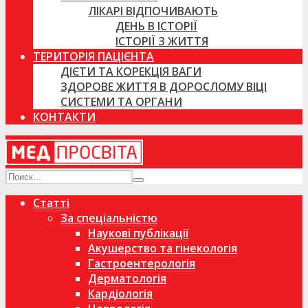
ЛІКАРІ ВІДПОЧИВАЮТЬ
ДЕНЬ В ІСТОРІЇ
ІСТОРІЇ З ЖИТТЯ
ТЕРИТОРІЯ ПАЦІЄНТА
ДІЄТИ ТА КОРЕКЦІЯ ВАГИ
ЗДОРОВЕ ЖИТТЯ В ДОРОСЛОМУ ВІЦІ
СИСТЕМИ ТА ОРГАНИ
КОНТАКТИ
Статті
За спеціальністю
Наукові публікації
Акушерство та гінекологія
Гастроентерологія
Дерматологія
Кардіологія