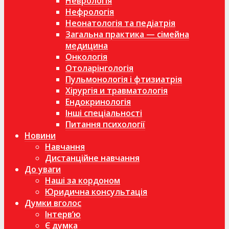
Неврологія
Нефрологія
Неонатологія та педіатрія
Загальна практика — сімейна
медицина
Онкологія
Отоларінгологія
Пульмонологія і фтизиатрія
Хірургія и травматологія
Ендокринологія
Інші спеціальності
Питання психології
Новини
Навчання
Дистанційне навчання
До уваги
Наші за кордоном
Юридична консультація
Думки вголос
Інтерв’ю
Є думка