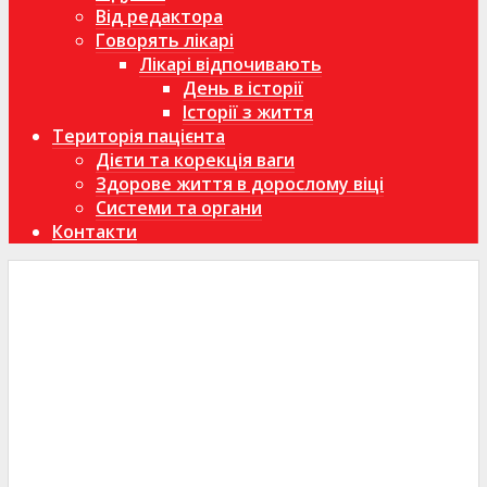
Від редактора
Говорять лікарі
Лікарі відпочивають
День в історії
Історії з життя
Територія пацієнта
Дієти та корекція ваги
Здорове життя в дорослому віці
Системи та органи
Контакти