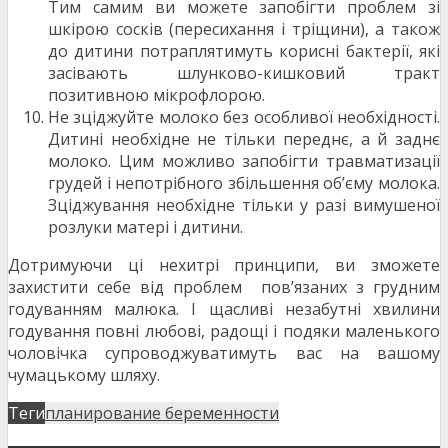
Тим самим ви можете запобігти проблем зі
шкірою сосків (пересихання і тріщини), а також
до дитини потраплятимуть корисні бактерії, які
засівають шлунково-кишковий тракт
позитивною мікрофлорою.
Не зціджуйте молоко без особливої необхідності.
Дитині необхідне не тільки переднє, а й заднє
молоко. Цим можливо запобігти травматизації
грудей і непотрібного збільшення об’єму молока.
Зціджування необхідне тільки у разі вимушеної
розлуки матері і дитини.
Дотримуючи ці нехитрі принципи, ви зможете
захистити себе від проблем пов’язаних з грудним
годуванням малюка. І щасливі незабутні хвилини
годування повні любові, радощі і подяки маленького
чоловічка супроводжуватимуть вас на вашому
чумацькому шляху.
Теги
планирование беременности