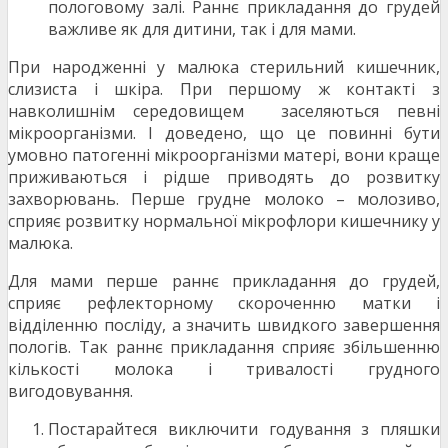
пологовому залі. Раннє прикладання до грудей
важливе як для дитини, так і для мами.
При народженні у малюка стерильний кишечник,
слизиста і шкіра. При першому ж контакті з
навколишнім середовищем заселяються певні
мікроорганізми. І доведено, що це повинні бути
умовно патогенні мікроорганізми матері, вони краще
приживаються і рідше приводять до розвитку
захворювань. Перше грудне молоко – молозиво,
сприяє розвитку нормальної мікрофлори кишечнику у
малюка.
Для мами перше раннє прикладання до грудей,
сприяє рефлекторному скороченню матки і
відділенню посліду, а значить швидкого завершення
пологів. Так раннє прикладання сприяє збільшенню
кількості молока і тривалості грудного
вигодовування.
Постарайтеся виключити годування з пляшки