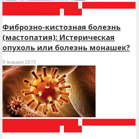
АКУШЕРСТВО ТА ГІНЕКОЛОГІЯ
•
ЗАГАЛЬНА ПРАКТИКА
- СІМЕЙНА МЕДИЦИНА
•
СТАТТІ
Фиброзно-кистозная болезнь
(мастопатия): Истерическая
опухоль или болезнь монашек?
9 января 2019
АКУШЕРСТВО ТА ГІНЕКОЛОГІЯ
•
ЗАГАЛЬНА ПРАКТИКА
- СІМЕЙНА МЕДИЦИНА
•
СТАТТІ