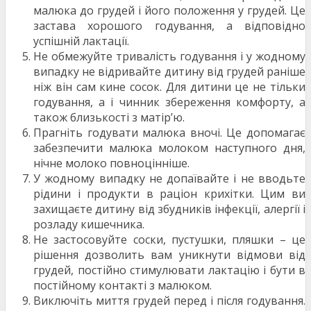
малюка до грудей і його положення у грудей. Це
застава хорошого годування, а відповідно
успішній лактації.
Не обмежуйте тривалість годування і у жодному
випадку не відривайте дитину від грудей раніше
ніж він сам кине сосок. Для дитини це не тільки
годування, а і чинник збереження комфорту, а
також близькості з матір’ю.
Прагніть годувати малюка вночі. Це допомагає
забезпечити малюка молоком наступного дня,
нічне молоко повноцінніше.
У жодному випадку не допаївайте і не вводьте
рідини і продукти в раціон крихітки. Цим ви
захищаєте дитину від збудників інфекції, алергії і
розладу кишечника.
Не застосовуйте соски, пустушки, пляшки – це
рішення дозволить вам уникнути відмови від
грудей, постійно стимулювати лактацію і бути в
постійному контакті з малюком.
Виключіть миття грудей перед і після годування.