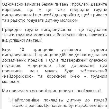
Одночасно виникає безліч питань і проблем. Давайте
вирішимо, що ж це таке природне грудне
вигодовування і що необхідно зробити, щоб тривало
та з радістю годувати дитину молоком.
Природне грудне вигодовування – це годування
тільки грудним молоком, а його успішність залежить
від успішної лактації.
Існує 10 принципів успішного грудного
вигодовування. Ці принципи дійшли до нас від наших
досвідчених предків і були підтверджені сучасною
науковою медициною. При дотриманні цих
принципів ваш малюк буде забезпечений
«найдорожчою» та корисною їжею – грудним
молоком.
Ми приведемо основні принципи успішної лактації.
Найголовніше покладіть дитину до грудей
якомога раніше. Це повинно бути зроблено ще в