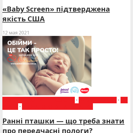
«Baby Screen» підтверджена
якість США
12 мая 2021
АКУШЕРСТВО ТА ГІНЕКОЛОГІЯ
•
ВИБІР РЕДАКЦІЇ
•
ДО
УВАГИ
•
НЕОНАТОЛОГІЯ ТА ПЕДІАТРІЯ
Ранні пташки — що треба знати
про передчасні пологи?