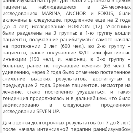
ранибизумаба на структуры глаза и организм в целом
пациенты, наблюдавшиеся в 24-месячных
исследованиях MARINA, ANCHOR и FOKUS, были
включены в следующее, продленное еще на 2 года
(до 4 лет) исследование HORIZON [12]. Участники
были разделены на 3 группы: в 1-ю группу вошли
пациенты, получавшие ранибизумаб с самого начала
на протяжении 2 лет (600 чел.), во 2-ю группу –
пациенты, ранее получавшие ФДТ или фиктивные
инъекции (190 чел.), и, наконец, в 3-ю группу –
больные, ранее не поучавшие лечения (63 чел.). К
удивлению, через 2 года было отмечено постепенное
снижение высоких результатов, достигнутых в
предыдущие 2 года. Зрение пациентов, несмотря на
лечение, стало постепенно ухудшаться, и такая
тенденция продолжилась и в дальнейшем, что было
зафиксировано в следующем продленном
исследовании SEVEN UP.
Для оценки долгосрочных результатов (от 7 до 8 лет)
после начала интенсивной терапии ранибизумабом