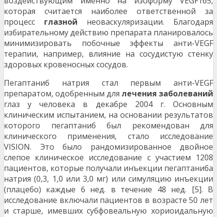
воздействующим именно на изоформу VEGF165,
которая считается наиболее ответственной за
процесс
глазной
неоваскуляризации. Благодаря
избирательному действию препарата планировалось
минимизировать побочные эффекты анти-VEGF
терапии, например, влияние на сосудистую стенку
здоровых кровеносных сосудов.
Пегаптаниб натрия стал первым анти-VEGF
препаратом, одобренным для
лечения
заболеваний
глаз у человека в декабре 2004 г. Основным
клиническим испытанием, на основании результатов
которого пегаптаниб был рекомендован для
клинического применения, стало исследование
VISION. Это было рандомизированное двойное
слепое клиническое исследование с участием 1208
пациентов, которые получали инъекции пегаптаниба
натрия (0,3, 1,0 или 3,0 мг) или симуляцию инъекции
(плацебо) каждые 6 нед. в течение 48 нед. [5]. В
исследование включали пациентов в возрасте 50 лет
и старше, имевших субфовеальную хориоидальную