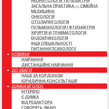
НЕОНАТОЛОГІЯ ТА ПЕДІАТРІЯ
ЗАГАЛЬНА ПРАКТИКА — СІМЕЙНА
МЕДИЦИНА
ОНКОЛОГІЯ
ОТОЛАРІНГОЛОГІЯ
ПУЛЬМОНОЛОГІЯ І ФТИЗИАТРІЯ
ХІРУРГІЯ И ТРАВМАТОЛОГІЯ
ЕНДОКРИНОЛОГІЯ
ІНШІ СПЕЦІАЛЬНОСТІ
ПИТАННЯ ПСИХОЛОГІЇ
НОВИНИ
НАВЧАННЯ
ДИСТАНЦІЙНЕ НАВЧАННЯ
ДО УВАГИ
НАШІ ЗА КОРДОНОМ
ЮРИДИЧНА КОНСУЛЬТАЦІЯ
ДУМКИ ВГОЛОС
ІНТЕРВ’Ю
Є ДУМКА
ВІД РЕДАКТОРА
ГОВОРЯТЬ ЛІКАРІ