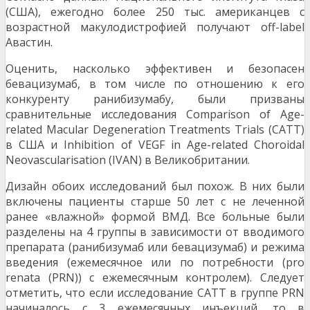
(США), ежегодно более 250 тыс. американцев с
возрастной макулодистрофией получают off-label
Авастин.
Оценить, насколько эффективен и безопасен
бевацизумаб, в том числе по отношению к его
конкуренту ранибизумабу, были призваны
сравнительные исследования Comparison of Age-
related Macular Degeneration Treatments Trials (CATT)
в США и Inhibition of VEGF in Age-related Choroidal
Neovascularisation (IVAN) в Великобритании.
Дизайн обоих исследований был похож. В них были
включены пациенты старше 50 лет с не леченной
ранее «влажной» формой ВМД. Все больные были
разделены на 4 группы в зависимости от вводимого
препарата (ранибизумаб или бевацизумаб) и режима
введения (ежемесячное или по потребности (pro
renata (PRN)) с ежемесячным контролем). Следует
отметить, что если исследование CATT в группе PRN
начиналось с 3 ежемесячных инъекций, то в