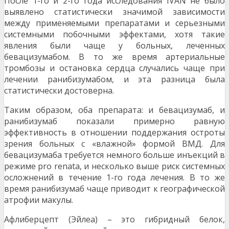
После 1-го и 2-го года исследования IVAN не было
выявлено статистически значимой зависимости
между применяемыми препаратами и серьезными
системными побочными эффектами, хотя такие
явления были чаще у больных, леченных
бевацизумабом. В то же время артериальные
тромбозы и остановка сердца случались чаще при
лечении ранибизумабом, и эта разница была
статистически достоверна.
Таким образом, оба препарата: и бевацизумаб, и
ранибизумаб показали примерно равную
эффективность в отношении поддержания остроты
зрения больных с «влажной» формой ВМД. Для
бевацизумаба требуется немного больше инъекций в
режиме pro renata, и несколько выше риск системных
осложнений в течение 1-го года лечения. В то же
время ранибизумаб чаще приводит к географической
атрофии макулы.
Афлиберцепт (Эйлеа) – это гибридный белок,