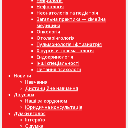
Неврологія
Нефрологія
Неонатологія та педіатрія
Загальна практика — сімейна
медицина
Онкологія
Отоларінгологія
Пульмонологія і фтизиатрія
Хірургія и травматологія
Ендокринологія
Інші спеціальності
Питання психології
Новини
Навчання
Дистанційне навчання
До уваги
Наші за кордоном
Юридична консультація
Думки вголос
Інтерв’ю
Є думка