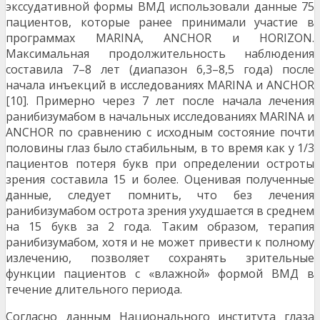
экссудативной формы ВМД использовали данные 75
пациентов, которые ранее принимали участие в
программах MARINA, ANCНOR и HORIZON.
Максимальная продолжительность наблюдения
составила 7–8 лет (диапазон 6,3–8,5 года) после
начала инъекций в исследованиях MARINA и ANCНOR
[10]. Примерно через 7 лет после начала лечения
ранибизумабом в начальных исследованиях MARINA и
ANCНOR по сравнению с исходным состояние почти
половины глаз было стабильным, в то время как у 1/3
пациентов потеря букв при определении остроты
зрения составила 15 и более. Оценивая полученные
данные, следует помнить, что без лечения
ранибизумабом острота зрения ухудшается в среднем
на 15 букв за 2 года. Таким образом, терапия
ранибизумабом, хотя и не может привести к полному
излечению, позволяет сохранять зрительные
функции пациентов с «влажной» формой ВМД в
течение длительного периода.
Согласно данным Национального института глаза