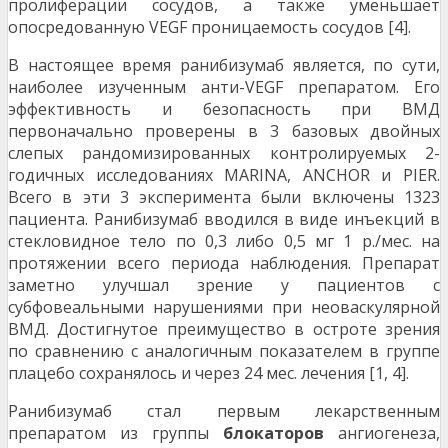
пролиферации сосудов, а также уменьшает
опосредованную VEGF проницаемость сосудов [4].
В настоящее время ранибизумаб является, по сути,
наиболее изученным анти-VEGF препаратом. Его
эффективность и безопасность при ВМД
первоначально проверены в 3 базовых двойных
слепых рандомизированных контролируемых 2-
годичных исследованиях MARINA, ANCHOR и PIER.
Всего в эти 3 эксперимента были включены 1323
пациента. Ранибизумаб вводился в виде инъекций в
стекловидное тело по 0,3 либо 0,5 мг 1 р./мес. на
протяжении всего периода наблюдения. Препарат
заметно улучшал зрение у пациентов с
субфовеальными нарушениями при неоваскулярной
ВМД. Достигнутое преимущество в остроте зрения
по сравнению с аналогичным показателем в группе
плацебо сохранялось и через 24 мес. лечения [1, 4].
Ранибизумаб стал первым лекарственным
препаратом из группы
блокаторов
ангиогенеза,