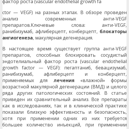
фактор роста (vascular endothelial growth fa
ctor — VEGF) на разных этапах. В обзоре проведен
анализ современных анти-VEGF
препаратов.Ключевые слова: анти-VEGF,
ранибизумаб, афлиберцепт, конберцепт,
блокаторы
ангиогенеза
, макулярная дегенерация.
В настоящее время существует группа анти-VEGF
препаратов, способных блокировать сосудистый
эндотелиальный фактор роста (vascular endothelial
growth factor — VEGF): пегаптаниб, бевацизумаб,
ранибизумаб, афлиберцепт и конберцепт,
применяемых для
лечения
«влажной» формы
возрастной макулярной дегенерации (ВМД) и целого
ряда других патологических состояний. В статье
приведен их сравнительный анализ. Все препараты
как в исследованиях, так и в клинической практике
показали близкую эффективность и безопасность,
хотя при применении одних из них требуется
большее количество инъекций, при применении