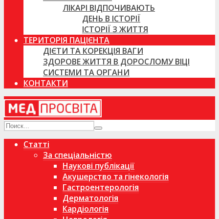
ЛІКАРІ ВІДПОЧИВАЮТЬ
ДЕНЬ В ІСТОРІЇ
ІСТОРІЇ З ЖИТТЯ
ТЕРИТОРІЯ ПАЦІЄНТА
ДІЄТИ ТА КОРЕКЦІЯ ВАГИ
ЗДОРОВЕ ЖИТТЯ В ДОРОСЛОМУ ВІЦІ
СИСТЕМИ ТА ОРГАНИ
КОНТАКТИ
Статті
За спеціальністю
Наукові публікації
Акушерство та гінекологія
Гастроентерологія
Дерматологія
Кардіологія