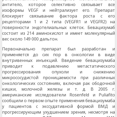
антитело, которое селективно связывает все
изоформы VEGF и нейтрализует его. Препарат
блокирует связывание фактора роста с его
рецепторами 1 и 2 типа (VEGFR1 и VEGFR2) на
поверхности эндотелиальных клеток. Бевацизумаб
состоит из 214 аминокислот и имеет молекулярный
вес около 149 000 дальтон.
Первоначально препарат был разработан и
применяется до сих пор в онкологии в виде
внутривенных инъекций. Введение бевацизумаба
приводит к подавлению метастатического
прогрессирования опухоли и снижению
микрососудистой проницаемости при различных
онкологических состояниях, включая рак ободочной
кишки, молочной железы и т. д. В 2005 г.
американские исследователи Rosenfeld и Puliafito
сообщили о первом опыте применения бевацизумаба
у пациентов с экссудативной формой ВМД и
прогрессирующим ухудшением зрения, несмотря на