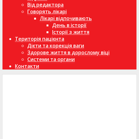
Від редактора
Говорять лікарі
Лікарі відпочивають
День в історії
Історії з життя
Територія пацієнта
Дієти та корекція ваги
Здорове життя в дорослому віці
Системи та органи
Контакти