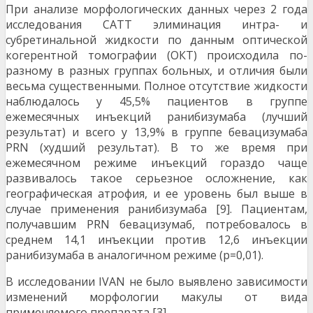
При анализе морфологических данных через 2 года
исследования CATT элиминация интра- и
субретинальной жидкости по данным оптической
когерентной томографии (ОКТ) происходила по-
разному в разных группах больных, и отличия были
весьма существенными. Полное отсутствие жидкости
наблюдалось у 45,5% пациентов в группе
ежемесячных инъекций ранибизумаба (лучший
результат) и всего у 13,9% в группе бевацизумаба
PRN (худший результат). В то же время при
ежемесячном режиме инъекций гораздо чаще
развивалось такое серьезное осложнение, как
географическая атрофия, и ее уровень был выше в
случае применения ранибизумаба [9]. Пациентам,
получавшим PRN бевацизумаб, потребовалось в
среднем 14,1 инъекции против 12,6 инъекции
ранибизумаба в аналогичном режиме (p=0,01).
В исследовании IVAN не было выявлено зависимости
изменений морфологии макулы от вида
применяемого препарата [3].