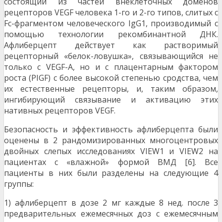
состоящий из частей внеклеточных доменов
рецепторов VEGF человека 1-го и 2-го типов, слитых с
Fc-фрагментом человеческого IgG1, производимый с
помощью технологии рекомбинантной ДНК.
Афлиберцепт действует как растворимый
рецепторный «белок-ловушка», связывающийся не
только с VEGF-A, но и с плацентарным фактором
роста (PIGF) с более высокой степенью сродства, чем
их естественные рецепторы, и, таким образом,
ингибирующий связывание и активацию этих
нативных рецепторов VEGF.
Безопасность и эффективность афлиберцепта были
оценены в 2 рандомизированных многоцентровых
двойных слепых исследованиях VIEW1 и VIEW2 на
пациентах с «влажной» формой ВМД [6]. Все
пациенты в них были разделены на следующие 4
группы:
1) афлиберцепт в дозе 2 мг каждые 8 нед. после 3
предварительных ежемесячных доз с ежемесячным