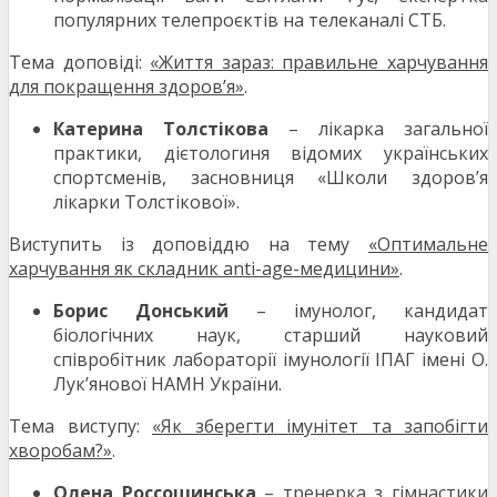
популярних телепроєктів на телеканалі СТБ.
Тема доповіді:
«Життя зараз: правильне харчування
для покращення здоров’я»
.
Катерина Толстікова
– лікарка загальної
практики, дієтологиня відомих українських
спортсменів, засновниця «Школи здоров’я
лікарки Толстікової».
Виступить із доповіддю на тему
«Оптимальне
харчування як складник anti-age-медицини»
.
Борис Донський
– імунолог, кандидат
біологічних наук, старший науковий
співробітник лабораторії імунології ІПАГ імені О.
Лук’янової НАМН України.
Тема виступу:
«Як зберегти імунітет та запобігти
хворобам?»
.
Олена Россошинська
– тренерка з гімнастики