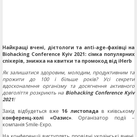
Найкращі вчені, дієтологи та anti-age-фахівці на
Biohacking Conference Kyiv 2021: сімка популярних
спікерів, знижка на квитки та промокод від iHerb
Як залишатися здоровим, молодим, продуктивним та
прожити до 100 і більше років? Усі секрети
вдосконалення організму та досягнення активного
довголіття розкриють на
Biohacking Conference Kyiv
2021
!
Захід відбудеться вже
16 листопада
в київському
конференц-холі «Оазис»
. Організатор події –
компанія Smile-Expo.
На конференції виступлять провідні українські вчені,