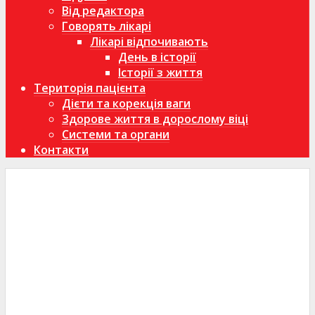
Від редактора
Говорять лікарі
Лікарі відпочивають
День в історії
Історії з життя
Територія пацієнта
Дієти та корекція ваги
Здорове життя в дорослому віці
Системи та органи
Контакти