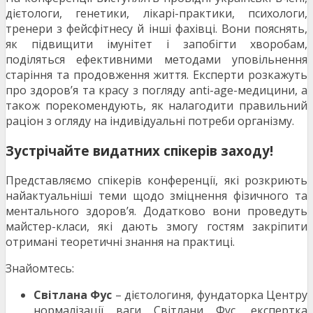
дієтологи, генетики, лікарі-практики, психологи,
тренери з фейсфітнесу й інші фахівці. Вони пояснять,
як підвищити імунітет і запобігти хворобам,
поділяться ефективними методами уповільнення
старіння та продовження життя. Експерти розкажуть
про здоров’я та красу з погляду anti-age-медицини, а
також порекомендують, як налагодити правильний
раціон з огляду на індивідуальні потреби організму.
Зустрічайте видатних спікерів заходу!
Представляємо спікерів конференції, які розкриють
найактуальніші теми щодо зміцнення фізичного та
ментального здоров’я. Додатково вони проведуть
майстер-класи, які дають змогу гостям закріпити
отримані теоретичні знання на практиці.
Знайомтесь:
Світлана Фус
– дієтологиня, фундаторка Центру
нормалізації ваги Світлани Фус, експертка