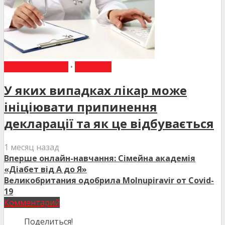
ВИБІР РЕДАКЦІЇ
•
НОВИНИ
У яких випадках лікар може
ініціювати припинення
декларації та як це відбувається
1 месяц назад
Вперше онлайн-навчання: Сімейна академія
«Діабет від А до Я»
Великобритания одобрила Molnupiravir от Covid-
19
Комментарий
Поделиться!