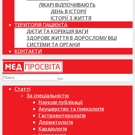
ЛІКАРІ ВІДПОЧИВАЮТЬ
ДЕНЬ В ІСТОРІЇ
ІСТОРІЇ З ЖИТТЯ
ТЕРИТОРІЯ ПАЦІЄНТА
ДІЄТИ ТА КОРЕКЦІЯ ВАГИ
ЗДОРОВЕ ЖИТТЯ В ДОРОСЛОМУ ВІЦІ
СИСТЕМИ ТА ОРГАНИ
КОНТАКТИ
Статті
За спеціальністю
Наукові публікації
Акушерство та гінекологія
Гастроентерологія
Дерматологія
Кардіологія