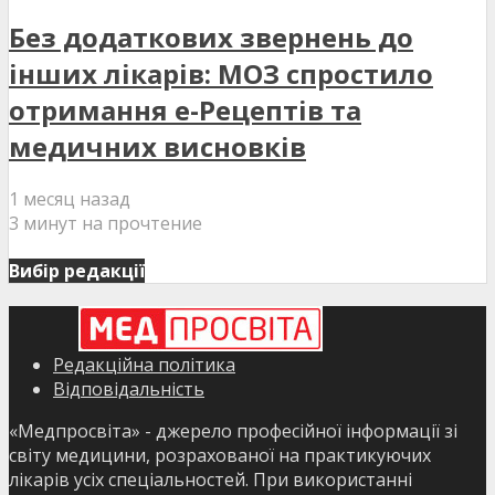
Без додаткових звернень до
інших лікарів: МОЗ спростило
отримання е-Рецептів та
медичних висновків
1 месяц назад
3 минут на прочтение
Вибір редакції
Редакційна політика
Відповідальність
«Медпросвіта» - джерело професійної інформації зі
світу медицини, розрахованої на практикуючих
лікарів усіх спеціальностей. При використанні