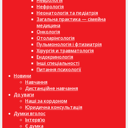
Неврологія
Нефрологія
Неонатологія та педіатрія
Загальна практика — сімейна
медицина
Онкологія
Отоларінгологія
Пульмонологія і фтизиатрія
Хірургія и травматологія
Ендокринологія
Інші спеціальності
Питання психології
Новини
Навчання
Дистанційне навчання
До уваги
Наші за кордоном
Юридична консультація
Думки вголос
Інтерв’ю
Є думка