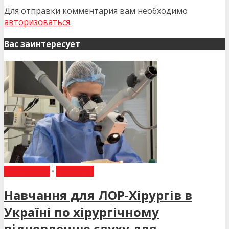
Для отправки комментария вам необходимо
авторизоваться
.
Вас заинтересует
НАВЧАННЯ
•
НОВИНИ
Навчання для ЛОР-Хірургів в
Україні по хірургічному
відновленню слуху для