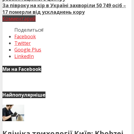
За півроку на кір в Україні захворіли 50 749 осіб –
17 померли від ускладнень кору
Комментарий
Поделиться!
Facebook
Twitter
Google Plus
LinkedIn
Ми на Facebook
Найпопулярніше
Клініка трихології Київ: Khobzei