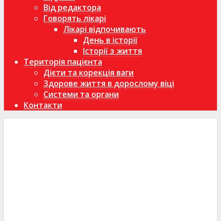
Від редактора
Говорять лікарі
Лікарі відпочивають
День в історії
Історії з життя
Територія пацієнта
Дієти та корекція ваги
Здорове життя в дорослому віці
Системи та органи
Контакти