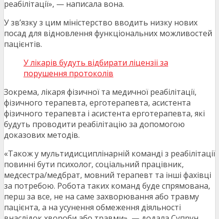
реабілітації», — написала вона.
У зв’язку з цим міністерство вводить низку нових
посад для відновлення функціональних можливостей
пацієнтів.
У лікарів будуть відбирати ліцензіі за
порушення протоколів
Зокрема, лікаря фізичної та медичної реабілітації,
фізичного терапевта, ерготерапевта, асистента
фізичного терапевта і асистента ерготерапевта, які
будуть проводити реабілітацію за допомогою
доказових методів.
«Також у мультидисциплінарній команді з реабілітації
повинні бути психолог, соціальний працівник,
медсестра/медбрат, мовний терапевт та інші фахівці
за потребою. Робота таких команд буде спрямована,
перш за все, не на саме захворювання або травму
пацієнта, а на усунення обмеження діяльності
внаслідок хвороби або травми», — додала Супрун.