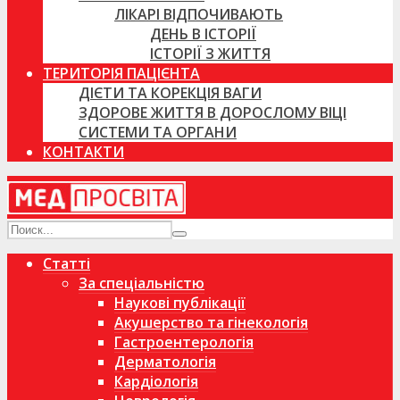
ЛІКАРІ ВІДПОЧИВАЮТЬ
ДЕНЬ В ІСТОРІЇ
ІСТОРІЇ З ЖИТТЯ
ТЕРИТОРІЯ ПАЦІЄНТА
ДІЄТИ ТА КОРЕКЦІЯ ВАГИ
ЗДОРОВЕ ЖИТТЯ В ДОРОСЛОМУ ВІЦІ
СИСТЕМИ ТА ОРГАНИ
КОНТАКТИ
Статті
За спеціальністю
Наукові публікації
Акушерство та гінекологія
Гастроентерологія
Дерматологія
Кардіологія