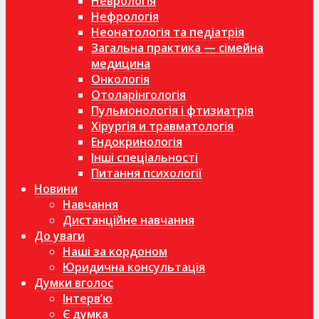
Неврологія
Нефрологія
Неонатологія та педіатрія
Загальна практика — сімейна
медицина
Онкологія
Отоларінгологія
Пульмонологія і фтизиатрія
Хірургія и травматологія
Ендокринологія
Інші спеціальності
Питання психології
Новини
Навчання
Дистанційне навчання
До уваги
Наші за кордоном
Юридична консультація
Думки вголос
Інтерв’ю
Є думка