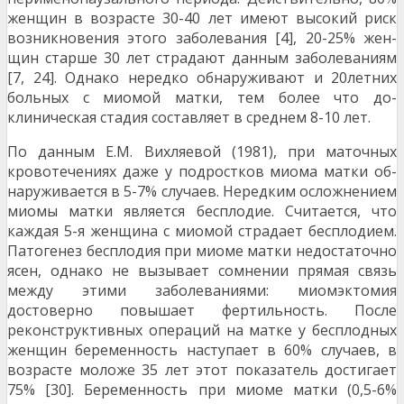
женщин в возрасте 30-40 лет имеют высокий риск
возникновения этого заболевания [4], 20-25% жен­
щин старше 30 лет страдают данным заболевани­ям
[7, 24]. Однако нередко обнаруживают и 20­летних
больных с миомой матки, тем более что до­
клиническая стадия составляет в среднем 8-10 лет.
По данным Е.М. Вихляевой (1981), при маточных
кровотечениях даже у подростков миома матки об­
наруживается в 5-7% случаев. Нередким осложне­нием
миомы матки является бесплодие. Считается, что
каждая 5-я женщина с миомой страдает бесп­лодием.
Патогенез бесплодия при миоме матки не­достаточно
ясен, однако не вызывает сомнении прямая связь
между этими заболеваниями: миомэктомия
достоверно повышает фертильность. После
реконструктивных операций на матке у бесплодных
женщин беременность наступает в 60% случаев, в
возрасте моложе 35 лет этот показатель достигает
75% [30]. Беременность при миоме матки (0,5-6%