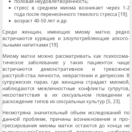
половая неудовлетворенность;
стресс в среднем миома возникает через 1-2
года после перенесенного тяжелого стресса [19];
возраст 40-50 лет и др.
Среди женщин, имеющих миому матки, редко
встречаются курящие и злоупотребляющие алкого­
льными напитками [19].
Миому матки можно рассматривать как психосома­
тическое заболевание: у таких пациенток чаще
встречаются демонстративное и тревожное
расстрой-ства личности, неврастении и депрессии. В
супружеских парах, где женщина страдает мио­мой,
наблюдаются межличностные конфликты суп­ругов,
несоответствия в их сексуальном поведении и
расхождение типов их сексуальных культур [5, 23].
Несмотряна значительный объем исследований по
данной проблеме, причины возникновения и про­
грессирования миомы матки остаются до конца не