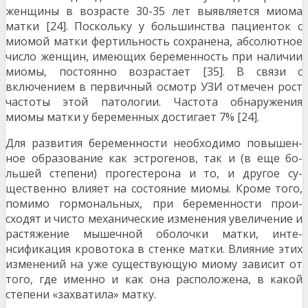
женщины в возрасте 30-35 лет выявляется миома
матки [24]. Поскольку у большинства пацие­нток с
миомой матки фертильность сохранена, аб­солютное
число женщин, имеющих беременность при наличии
миомы, постоянно возрастает [35]. В связи с
включением в первичный осмотр УЗИ отме­чен рост
частоты этой патологии. Частота обнару­жения
миомы матки у беременных достигает 7% [24].
Для развития беременности необходимо повышен­
ное образование как эстрогенов, так и (в еще бо­
льшей степени) прогестерона и то, и другое су­
щественно влияет на состояние миомы. Кроме то­го,
помимо гормональных, при беременности прои­
сходят и чисто механические изменения увеличе­ние и
растяжение мышечной оболочки матки, инте­
нсификация кровотока в стенке матки. Влияние этих
изменений на уже существующую миому зави­сит от
того, где именно и как она расположена, в какой
степени «захватила» матку.