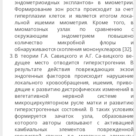
эндометриоидных эксплантов» в миометрии.
Формирование зон роста происходит за счет
гиперплазии клеток и является итогом лока­
льной ишемии миометрия. Кроме того, в
миоматозных узлах по сравнению с
окружающим эндометрием повышено
количество микроб­ной флоры и
обнаруживаются скопления мононуклеаров [32].
В теории Г.А. Савицкого и А.Г. Са-вицкого ве­
дущее место отводится гиперэстрогении. В
результате действия повреждающих экзои
эндогенных факторов происходит нарушение
локального кровообращения, ишемия, приво­
дящие к развитию дистрофических изменений в
вегетативной нервной системе и
микроциркуляторном русле матки и развитию
гиперэстрогенных состояний. В таких условиях
фор­мируется зачаток узла, образование
которого авторы связывают с активацией
камбиальных элементов поврежденной