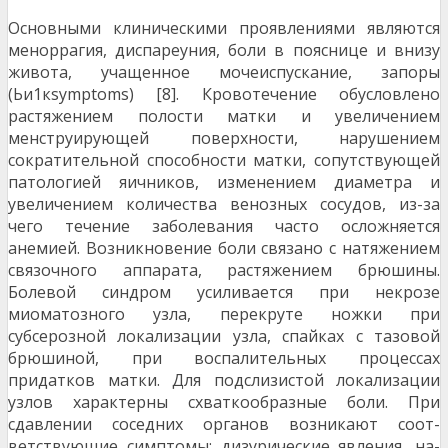
Основными клиническими проявлениями являются
меноррагия, диспареуния, боли в пояснице и внизу
живота, учащенное мочеиспускание, запоры
(Ьи1кsymptoms) [8]. Кровотечение обусловлено
растяже­нием полости матки и увеличением
менструирую­щей поверхности, нарушением
сократительной способности матки, сопутствующей
патологией яи­чников, изменением диаметра и
увеличением коли­чества венозных сосудов, из-за
чего течение забо­левания часто осложняется
анемией. Возникнове­ние боли связано с натяжением
связочного аппара­та, растяжением брюшины.
Болевой синдром уси­ливается при некрозе
миоматозного узла, перекруте ножки при
субсерозной локализации узла, спай­ках с тазовой
брюшиной, при воспалительных про­цессах
придатков матки. Для подслизистой локали­зации
узлов характерны схваткообразные боли. При
сдавлении соседних органов возникают соот­
ветствующие симптомы: дизурические явления, на­