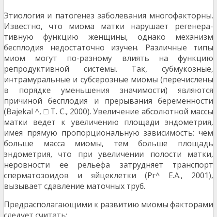
Этиология и патогенез заболевания многофактор­ны.
Известно, что миома матки нарушает регенера­
тивную функцию женщины, однако механизм
бесплодия недостаточно изучен. Различные типы
миом могут по-разному влиять на функцию
репродуктив­ной системы. Так, субмукозные,
интрамуральные и субсерозные миомы (перечислены
в порядке уме­ньшения значимости) являются
причиной беспло­дия и прерывания беременности
(Bajekal ^, □ Т. С., 2000). Увеличение абсолютной массы
матки ве­дет к увеличению площади эндометрия,
имея пря­мую пропорциональную зависимость: чем
больше масса миомы, тем больше площадь
эндометрия, что при увеличении полости матки,
неровности ее рельефа затрудняет транспорт
сперматозоидов и яйцеклетки (Рг^ Е.А., 2001),
вызывает сдавление маточных труб.
Предрасполагающими к развитию миомы фактора­ми
следует считать: