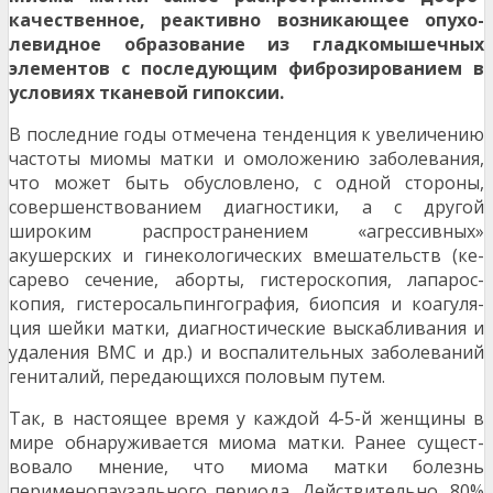
качественное, реактивно возникающее опухо­
левидное образование из гладкомышечных
элементов с последующим фиброзированием в
условиях тканевой гипоксии.
В последние годы отмечена тенденция к увеличе­нию
частоты миомы матки и омоложению заболе­вания,
что может быть обусловлено, с одной сто­роны,
совершенствованием диагностики, а с дру­гой
широким распространением «агрессивных»
акушерских и гинекологических вмешательств (ке­
сарево сечение, аборты, гистероскопия, лапарос­
копия, гистеросальпингография, биопсия и коагуля­
ция шейки матки, диагностические выскабливания и
удаления ВМС и др.) и воспалительных заболе­ваний
гениталий, передающихся половым путем.
Так, в настоящее время у каждой 4-5-й женщины в
мире обнаруживается миома матки. Ранее сущест­
вовало мнение, что миома матки болезнь
перименопаузального периода. Действительно, 80%