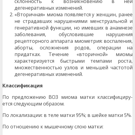
склонность к возникновению в ней
дегенеративных изменений.
«Вторичная» миома появляется у женщин, ранее
не страдавших нарушениями менстру­альной и
генеративной функции, но имевших в анамнезе
заболевания, обусловившие на­рушения
рецепторного аппарата миометрия: воспаления,
аборты, осложнения родов, опе­рации на
придатках. Течение «вторичной» миомы
характеризуется быстрыми темпами роста,
множественностью узлов и меньшей частотой
дегенеративных изменений.
Классификация
По предложению ВОЗ миома матки классифициру­
ется следующим образом.
По локализации: в теле матки 95%; в шейке мат­ки 5%.
По отношению к мышечному слою матки: