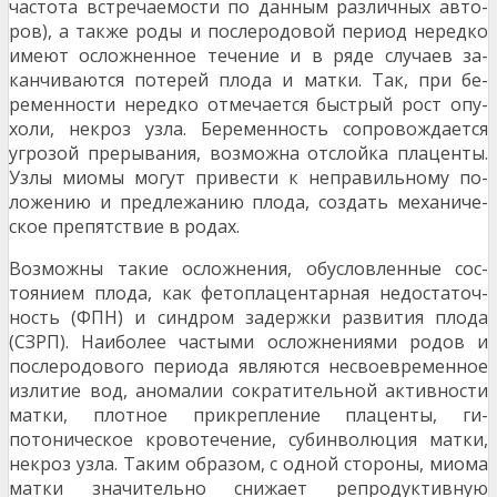
частота встречаемости по данным различных авто­
ров), а также роды и послеродовой период нередко
имеют осложненное течение и в ряде случаев за­
канчиваются потерей плода и матки. Так, при бе­
ременности нередко отмечается быстрый рост опу­
холи, некроз узла. Беременность сопровождается
угрозой прерывания, возможна отслойка плаценты.
Узлы миомы могут привести к неправильному по­
ложению и предлежанию плода, создать механиче­
ское препятствие в родах.
Возможны такие осложнения, обусловленные сос­
тоянием плода, как фетоплацентарная недостаточ­
ность (ФПН) и синдром задержки развития плода
(СЗРП). Наиболее частыми осложнениями родов и
послеродового периода являются несвоевремен­ное
излитие вод, аномалии сократительной актив­ности
матки, плотное прикрепление плаценты, ги­
потоническое кровотечение, субинволюция матки,
некроз узла. Таким образом, с одной стороны, мио­ма
матки значительно снижает репродуктивную