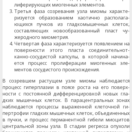
лиферирующих миогенных элементов.
Третья фаза созревания узла миомы характе­
ризуется образованием хаотично располага­
ющихся пучков из гладкомышечных клеток,
составляющих новообразованный пласт чу­
жеродного миометрия.
Четвертая фаза характеризуется появлением на
поверхности этого пласта соединительнот­
канно-сосудистой капсулы, в которой начина­
ется процесс пролиферации миогенных эле­
ментов сосудистого происхождения.
В созревшем растущем узле миомы наблюдается
процесс гиперплазии в поясе роста на его поверх­
ности с постоянной дифференцировкой новых гла­
дких мышечных клеток. В парацентральных зонах
наблюдается процессы выраженной клеточной ги­
пертрофии гладких мышечных клеток, объединен­ных
в пучки, и процесс перманентной гибели миоцитов
центральной зоны узла. В стадии регресса опухоли