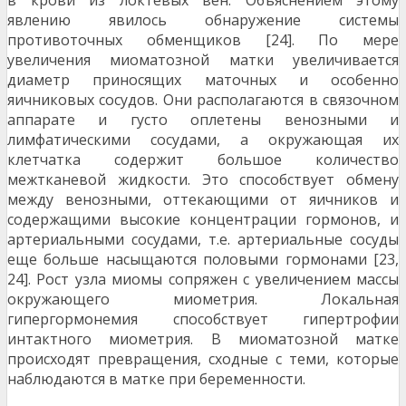
в крови из локтевых вен. Объяснением этому
явлению явилось обнаружение системы
противоточных обменщиков [24]. По мере
увеличения миоматозной матки увеличивается
диаметр приносящих маточных и особенно
яичниковых сосудов. Они ра­сполагаются в связочном
аппарате и густо оплете­ны венозными и
лимфатическими сосудами, а окружающая их
клетчатка содержит большое коли­чество
межтканевой жидкости. Это способствует обмену
между венозными, оттекающими от яични­ков и
содержащими высокие концентрации гормо­нов, и
артериальными сосудами, т.е. артериальные сосуды
еще больше насыщаются половыми гормо­нами [23,
24]. Рост узла миомы сопряжен с увели­чением массы
окружающего миометрия. Локальная
гипергормонемия способствует гипертрофии
интактного миометрия. В миоматозной матке
происходят превращения, сходные с теми, которые
наблюдаю­тся в матке при беременности.