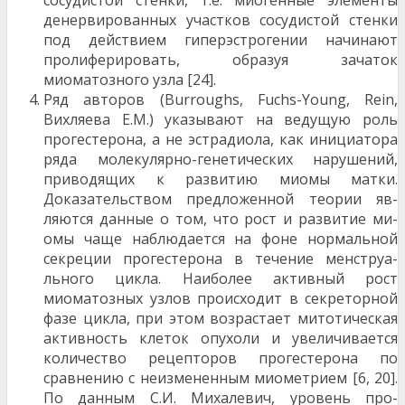
сосудистой стенки, т.е. миогенные элементы
денервированных участков сосудистой стенки
под действием гиперэстрогении начинают
пролиферировать, образуя зачаток
миоматозного узла [24].
Ряд авторов (Burroughs, Fuchs-Young, Rein,
Вихляева Е.М.) указывают на ведущую роль
прогестерона, а не эстрадиола, как инициато­ра
ряда молекулярно-генетических наруше­ний,
приводящих к развитию миомы матки.
Доказательством предложенной теории яв­
ляются данные о том, что рост и развитие ми­
омы чаще наблюдается на фоне нормальной
секреции прогестерона в течение менструа­
льного цикла. Наиболее активный рост
миоматозных узлов происходит в секреторной
фазе цикла, при этом возрастает митотичес­кая
активность клеток опухоли и увеличивает­ся
количество рецепторов прогестерона по
сравнению с неизмененным миометрием [6, 20].
По данным С.И. Михалевич, уровень про­