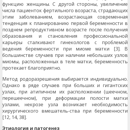
функцию женщины. С другой стороны, увеличение
числа пациенток фертильного возраста, страдаю­щих
этим заболеванием, возрастающая современ­ная
тенденция к планированию первой беременно­сти в
позднем репродуктивном возрасте после по­лучения
образования и становления профессиона­льной
карьеры сталкивают гинекологов с пробле­мой
ведения беременности при миоме матки [3]. В
большинстве случаев при наличии небольших уз­лов
миомы, расположенных в теле матки, беремен­ность
протекает благоприятно.
Метод родоразрешения выбирается индивидуаль­но.
Однако в ряде случаев при больших и гигантс­ких
узлах, при атипичном их расположении (шееч­ном,
перешеечном), при деформации полости мат­ки
узлами, некрозе узла возникает необходимость
хирургического вмешатель-ства при беременности
[12, 14, 38].
Этиология и патогенез