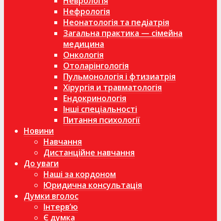
Неврологія
Нефрологія
Неонатологія та педіатрія
Загальна практика — сімейна
медицина
Онкологія
Отоларінгологія
Пульмонологія і фтизиатрія
Хірургія и травматологія
Ендокринологія
Інші спеціальності
Питання психології
Новини
Навчання
Дистанційне навчання
До уваги
Наші за кордоном
Юридична консультація
Думки вголос
Інтерв’ю
Є думка