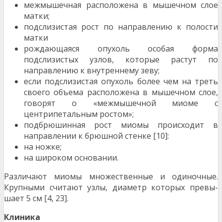
межмышечная расположена в мышечном слое
матки;
подслизистая рост по направлению к полос­ти
матки
рождающаяся опухоль особая форма
подслизистых узлов, которые растут по
направле­нию к внутреннему зеву;
если подслизистая опухоль более чем на треть
своего объема расположена в мышеч­ном слое,
говорят о «межмышечной миоме с
центрипетальным ростом»;
подбрюшинная рост миомы происходит в
направлении к брюшной стенке [10]:
на ножке;
на широком основании.
Различают миомы множественные и одиночные.
Крупными считают узлы, диаметр которых превы­
шает 5 см [4, 23].
Клиника