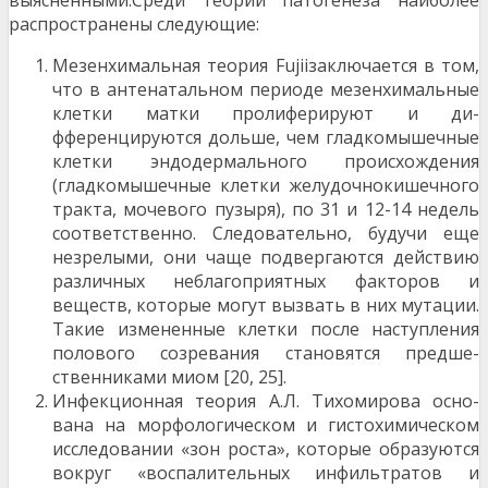
выясненными.Среди теорий патогенеза наиболее
распространены следующие:
Мезенхимальная теория Fujiiзаключается в том,
что в антенатальном периоде мезенхи­мальные
клетки матки пролиферируют и ди­
фференцируются дольше, чем гладкомышеч­ные
клетки эндодермального происхождения
(гладкомышечные клетки желудочно­кишечного
тракта, мочевого пузыря), по 31 и 12-14 недель
соответственно. Следователь­но, будучи еще
незрелыми, они чаще подвер­гаются действию
различных неблагоприятных факторов и
веществ, которые могут вызвать в них мутации.
Такие измененные клетки после наступления
полового созревания становятся предше-
ственниками миом [20, 25].
Инфекционная теория А.Л. Тихомирова осно­
вана на морфологическом и гистохимическом
исследовании «зон роста», которые образую­тся
вокруг «воспалительных инфильтратов и