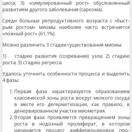
цесса; 3) «симулированный рост» обусловленный
развитием другого заболевания (саркома).
Среди больных репродуктивного возраста с «быст­
рым ростом» миомы наиболее часто встречается
«ложный рост» (61,1%).
Можно различить 3 стадии существования миомы:
1) стадию развития (созревания) узла; 2) стадию
роста; 3) стадию регресса.
Удалось уточнить особенности процесса и выде­лить
4 фазы:
Первая фаза характеризуется образованием
классической зоны роста вокруг мелкого сосу­да
в месте его дегерметизации, как правило, в
денервированном участке миометрия.
Вторая фаза проявляется превращением зо­ны
роста в нодозный пролиферат, в котором
начинается процесс дифференцировки про­