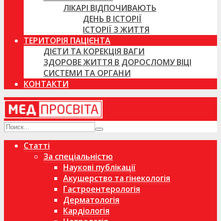
ЛІКАРІ ВІДПОЧИВАЮТЬ
ДЕНЬ В ІСТОРІЇ
ІСТОРІЇ З ЖИТТЯ
ТЕРИТОРІЯ ПАЦІЄНТА
ДІЄТИ ТА КОРЕКЦІЯ ВАГИ
ЗДОРОВЕ ЖИТТЯ В ДОРОСЛОМУ ВІЦІ
СИСТЕМИ ТА ОРГАНИ
КОНТАКТИ
Статті
За спеціальністю
Наукові публікації
Акушерство та гінекологія
Гастроентерологія
Дерматологія
Кардіологія