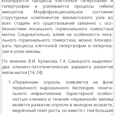
блокируются процессы клеточной гиперп­лазии и
гипертрофии и усиливаются процессы ги­бели
миоцитов. Морфофункциональное состояние
структурных компонентов миоматозного узла во
всех стадиях его существования связанно с осо­
бенностями локального гормонального гомеостаза
матки. Следовательно, влияя на особенности лока­
льного гормонального гомеостаза, можно блокиро­
вать процессы клеточной гипертрофии и гиперпла­
зии в узлах миомы.
По мнению В.И. Кулакова, Г.А. Савицкого выделяют
два клинико-патогенетических варианта развития
миом матки [14, 24]:
«Первичная» опухоль появляется на фоне
первичного эндокринного бесплодия, генита­
льного инфантилизма. Характерной особен­
ностью клиники и течения «первичной» мио­мы
является развитие опухоли в молодом во­зрасте,
медленный темп роста, но вместе с тем большая