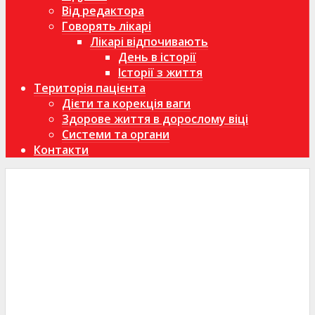
Від редактора
Говорять лікарі
Лікарі відпочивають
День в історії
Історії з життя
Територія пацієнта
Дієти та корекція ваги
Здорове життя в дорослому віці
Системи та органи
Контакти