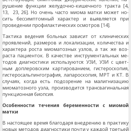
рушение функции желудочно-кишечного тракта [4,
13, 23, 26]. Но очень часто миома матки может но­
сить бессимптомный характер и выявляется при
проведении профилактических осмотров [14].
Тактика ведения больных зависит от клинических
проявлений, размеров и локализации, количества и
характера роста миоматозных узлов, а так же воз­
раста пациенток. В качестве инструментальных ме­
тодов диагностики используются: УЗИ, УЗИ с цвет­
ным доплеровским картированием, гистероскопия,
гистеросальпингография, лапароскопия, МРТ и КТ. В
случаях, когда есть подозрение на малигнизацию
миоматозного узла, производится трансвагиналь­ная
пункционная биопсия.
Особенности течения беременности с миомой
матки
В настоящее время благодаря внедрению в практи­ку
новых методов диагностики почти у каждой тре­тьей