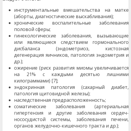
инструментальные вмешательства на матке
(аборты, диагностические выскабливания);
хронические воспалительные заболевания
половой сферы;
гинекологические заболевания, вызываю­щие
или являющиеся следствием гормона­льного
дисбаланса (эндометриоз, кистозная
дегенерация яичников, патология эндомет­рия и
др.);
ожирение (риск развития миомы увеличива­ется
на 21% с каждыми десятью лишними
килограммами) [7];
эндокринная патология (сахарный диабет,
патология щитовидной железы);
наследственная предрасположенность;
соматические заболевания (артериальная
гипертензия и другие заболевания сердеч­
нососудистой системы, заболевания печени,
органов желудочно-кишечного тракта и др.);