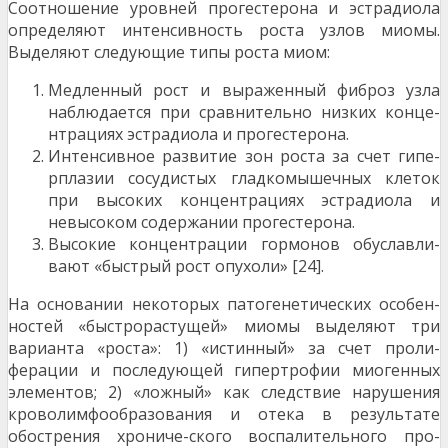
Соотношение уровней прогестерона и эстрадиола
определяют интенсивность роста узлов миомы.
Выделяют следующие типы роста миом:
Медленный рост и выраженный фиброз узла
наблюдается при сравнительно низких конце­
нтрациях эстрадиола и прогестерона.
Интенсивное развитие зон роста за счет гипе­
рплазии сосудистых гладкомышечных кле­ток
при высоких концентрациях эстрадиола и
невысоком содержании прогестерона.
Высокие концентрации гормонов обуславли­
вают «быстрый рост опухоли» [24].
На основании некоторых патогенетических особен­
ностей «быстрорастущей» миомы выделяют три
варианта «роста»: 1) «истинный» за счет проли­
ферации и последующей гипертрофии миогенных
элементов; 2) «ложный» как следствие наруше­ния
кроволимфообразования и отека в результате
обострения хрониче-ского воспалительного про­