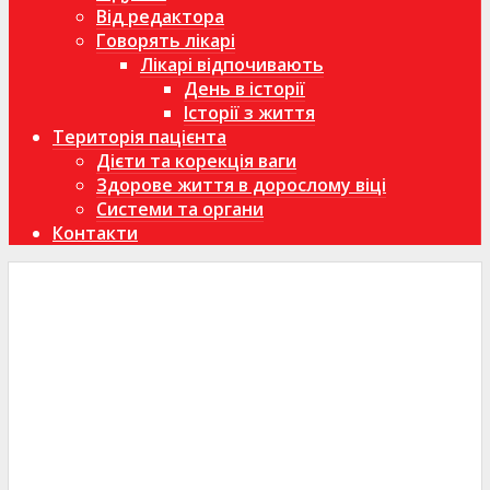
Від редактора
Говорять лікарі
Лікарі відпочивають
День в історії
Історії з життя
Територія пацієнта
Дієти та корекція ваги
Здорове життя в дорослому віці
Системи та органи
Контакти