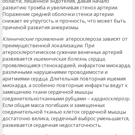
области, лишенной эндотелия, давая начало
развитию тромба и увеличивая стеноз артерии.
Поражение средней оболочки стенки артерии
снижает ее упругость и прочность, что может быть
причиной развития аневризмы.
Клинические проявления
атеросклероза зависят от
преимущественной локализации. При
атеросклеротическом сужении венечных артерий
развивается
ишемическая болезнь сердца,
проявляющаяся стенокардией, инфарктом миокарда,
различными нарушениями проводимости и
аритмиями сердца. Длительная повторная ишемия
миокарда, а особенно повторные инфаркты ведут к
замещению ткани сердечной мышцы
соединительнотканными рубцами –
кардиосклерозу.
Если общая масса погибших и замещенных
соединительной тканью клеток сердечной мышцы
достаточно велика, сердечный выброс уменьшается,
развивается сердечная недостаточность.