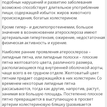
подобных нарушений и развитию заболевания
возможно способствует длительное употребление
пищи, содержащей избыток жиров животного
происхождения, богатых холестерином.
Кроме гипер– и дислипопротеинемии, большое
значение в возникновении атеросклероза имеют
артериальная гипертензия, ожирение, недостаточная
физическая активность и курение.
Наиболее ранние проявления атеросклероза –
липидные пятна, или липидные полоски – плоские
пятна желтоватого цвета, различного размера,
располагающиеся под внутренней оболочкой аорты,
чаще всего в ее грудном отделе. Желтоватый цвет
пятнам придает содержащийся в них холестерин. Со
временем некоторые липидные пятна
рассасываются, тогда как другие, напротив, растут,
занимая все большую площадь. Постепенно плоское
пятно превращается в выступающую в просвет
артерии холестериновую бляшку (развивается