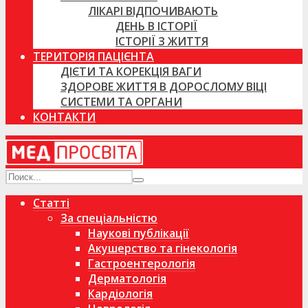
ЛІКАРІ ВІДПОЧИВАЮТЬ
ДЕНЬ В ІСТОРІЇ
ІСТОРІЇ З ЖИТТЯ
ТЕРИТОРІЯ ПАЦІЄНТА
ДІЄТИ ТА КОРЕКЦІЯ ВАГИ
ЗДОРОВЕ ЖИТТЯ В ДОРОСЛОМУ ВІЦІ
СИСТЕМИ ТА ОРГАНИ
КОНТАКТИ
Статті
За спеціальністю
Наукові публікації
Акушерство та гінекологія
Гастроентерологія
Дерматологія
Кардіологія