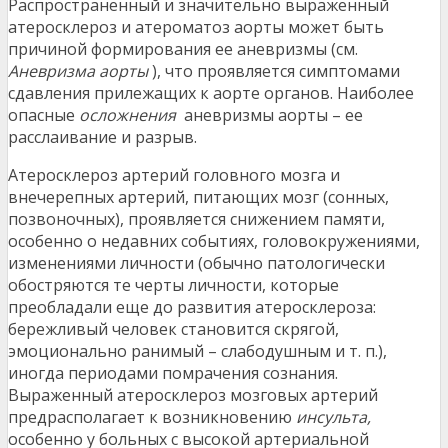
Распространенный и значительно выраженный
атеросклероз и атероматоз аорты может быть
причиной формирования ее аневризмы (см.
Аневризма аорты
), что проявляется симптомами
сдавления прилежащих к аорте органов. Наиболее
опасные
осложнения
аневризмы аорты – ее
расслаивание и разрыв.
Атеросклероз артерий головного мозга и
внечерепных артерий, питающих мозг (сонных,
позвоночных), проявляется снижением памяти,
особенно о недавних событиях, головокружениями,
изменениями личности (обычно патологически
обостряются те черты личности, которые
преобладали еще до развития атеросклероза:
бережливый человек становится скрягой,
эмоционально ранимый – слабодушным и т. п.),
иногда периодами помрачения сознания.
Выраженный атеросклероз мозговых артерий
предрасполагает к возникновению
инсульта,
особенно у больных с высокой артериальной