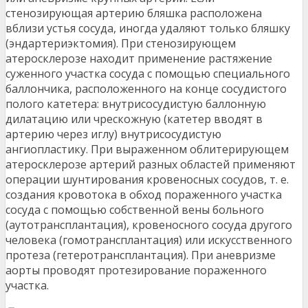
стенозирующая артерию бляшка расположена
вблизи устья сосуда, иногда удаляют только бляшку
(эндартериэктомия). При стенозирующем
атеросклерозе находит применение растяжение
суженного участка сосуда с помощью специального
баллончика, расположенного на конце сосудистого
полого катетера: внутрисосудистую баллонную
дилатацию или чрескожную (катетер вводят в
артерию через иглу) внутрисосудистую
ангиопластику. При выраженном облитерирующем
атеросклерозе артерий разных областей применяют
операции шунтирования кровеносных сосудов, т. е.
создания кровотока в обход пораженного участка
сосуда с помощью собственной вены больного
(аутотрансплантация), кровеносного сосуда другого
человека (гомотрансплантация) или искусственного
протеза (гетеротрансплантация). При аневризме
аорты проводят протезирование пораженного
участка.