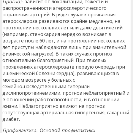
Прогноз
зависит от локализации, тяжести и
распространенности атеросклеротического
поражения артерий. В ряде случаев проявления
атеросклероза развиваются крайне медленно, на
протяжении нескольких лет или даже десятилетий
(например, стенокардия нередко возникает в
возрасте после 60 лет, и на протяжении нескольких
лет приступы наблюдаются лишь при значительной
физической нагрузке). В таких случаях прогноз
относительно благоприятный. При тяжелых
проявлениях атеросклероза (в первую очередь при
ишемической болезни сердца), развивающихся в
молодом возрасте у больных с
семейно‑наследственными гиперили
дислипопротеинемиями, прогноз неблагоприятный и
в отношении работоспособности, и в отношении
жизни. Неблагоприятно влияют на прогноз
сопутствующая артериальная гипертензия, сахарный
диабет.
Профилактика.
Основой
профилактики