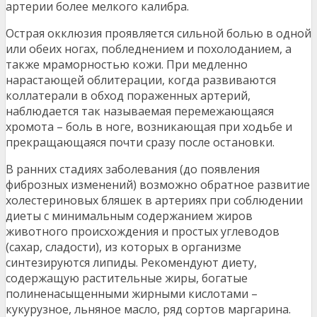
артерии более мелкого калибра.
Острая окклюзия проявляется сильной болью в одной
или обеих ногах, побледнением и похолоданием, а
также мраморностью кожи. При медленно
нарастающей облитерации, когда развиваются
коллатерали в обход пораженных артерий,
наблюдается так называемая перемежающаяся
хромота – боль в ноге, возникающая при ходьбе и
прекращающаяся почти сразу после остановки.
В ранних стадиях заболевания (до появления
фиброзных изменений) возможно обратное развитие
холестериновых бляшек в артериях при соблюдении
диеты с минимальным содержанием жиров
животного происхождения и простых углеводов
(сахар, сладости), из которых в организме
синтезируются липиды. Рекомендуют диету,
содержащую растительные жиры, богатые
полиненасыщенными жирными кислотами –
кукурузное, льняное масло, ряд сортов маргарина.