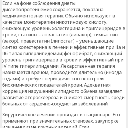
Если на фоне соблюдения диеты
дислипопротеинемия сохраняется, показана
медикаментозная терапия. Обычно используют в
качестве монотерапии никотиновую кислоту,
снижающую уровень холестерина и триглицеридов в
крови; статины – ловастатин (ливакор), симвастин
(закор), правастатин (липостат) – уменьшающие
синтез холестерина в печени и эффективные при IIа и
IIб типах гиперлипидемии; фенофибрат, снижающий
уровень триглицеридов в крови и эффективный при
IV типе гиперлипидемии. Лекарственная терапия
назначается врачом, проводится длительно (иногда
годами) и требует периодического контроля
биохимических показателей крови. Адекватная
коррекция нарушений липидного обмена замедляет
развитие атеросклероза и снижает смертность среди
больных от сердечно‑сосудистых заболеваний.
Хирургическое лечение проводят в стационаре. Его
применяют при значительных стенозах, закупорке
или аневризме крупных артерий. Если