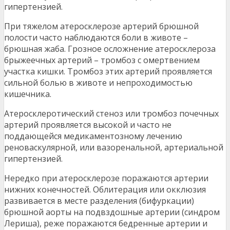
гипертензией.
При тяжелом атеросклерозе артерий брюшной
полости часто наблюдаются боли в животе –
брюшная жаба. Грозное осложнение атеросклероза
брыжеечных артерий – тромбоз с омертвением
участка кишки. Тромбоз этих артерий проявляется
сильной болью в животе и непроходимостью
кишечника.
Атеросклеротический стеноз или тромбоз почечных
артерий проявляется высокой и часто не
поддающейся медикаментозному лечению
реноваскулярной, или вазоренальной, артериальной
гипертензией.
Нередко при атеросклерозе поражаются артерии
нижних конечностей. Облитерация или окклюзия
развивается в месте разделения (бифуркации)
брюшной аорты на подвздошные артерии (синдром
Лериша), реже поражаются бедренные артерии и