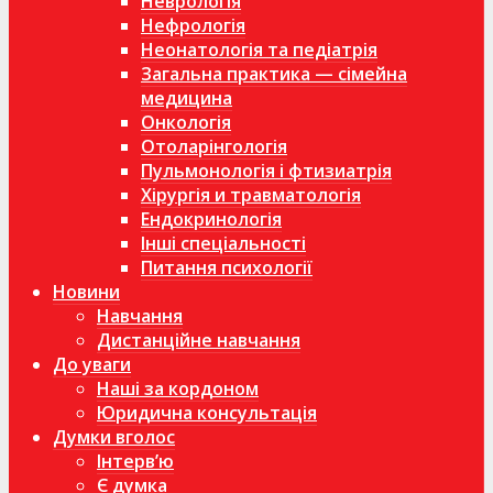
Неврологія
Нефрологія
Неонатологія та педіатрія
Загальна практика — сімейна
медицина
Онкологія
Отоларінгологія
Пульмонологія і фтизиатрія
Хірургія и травматологія
Ендокринологія
Інші спеціальності
Питання психології
Новини
Навчання
Дистанційне навчання
До уваги
Наші за кордоном
Юридична консультація
Думки вголос
Інтерв’ю
Є думка