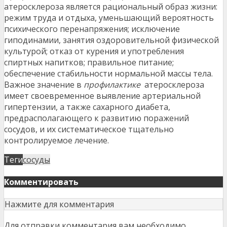
атеросклероза является рациональный образ жизни:
режим труда и отдыха, уменьшающий вероятность
психического перенапряжения; исключение
гиподинамии, занятия оздоровительной физической
культурой; отказ от курения и употребления
спиртных напитков; правильное питание;
обеспечение стабильности нормальной массы тела.
Важное значение в
профилактике
атеросклероза
имеет своевременное выявление артериальной
гипертензии, а также сахарного диабета,
предрасполагающего к развитию поражений
сосудов, и их систематическое тщательно
контролируемое лечение.
Теги
сосуды
Комментировать
Нажмите для комментария
Для отправки комментария вам необходимо