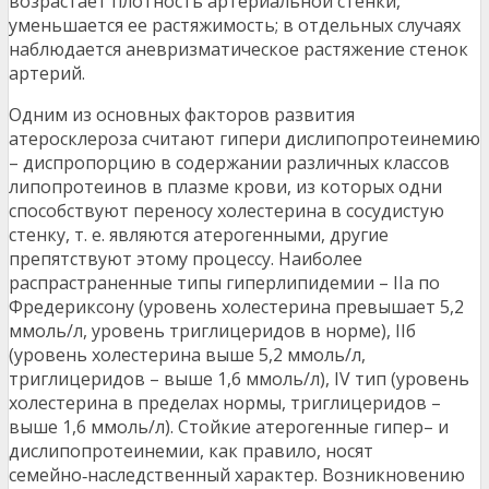
возрастает плотность артериальной стенки,
уменьшается ее растяжимость; в отдельных случаях
наблюдается аневризматическое растяжение стенок
артерий.
Одним из основных факторов развития
атеросклероза считают гипери дислипопротеинемию
– диспропорцию в содержании различных классов
липопротеинов в плазме крови, из которых одни
способствуют переносу холестерина в сосудистую
стенку, т. е. являются атерогенными, другие
препятствуют этому процессу. Наиболее
распрастраненные типы гиперлипидемии – IIа по
Фредериксону (уровень холестерина превышает 5,2
ммоль/л, уровень триглицеридов в норме), IIб
(уровень холестерина выше 5,2 ммоль/л,
триглицеридов – выше 1,6 ммоль/л), IV тип (уровень
холестерина в пределах нормы, триглицеридов –
выше 1,6 ммоль/л). Стойкие атерогенные гипер– и
дислипопротеинемии, как правило, носят
семейно‑наследственный характер. Возникновению