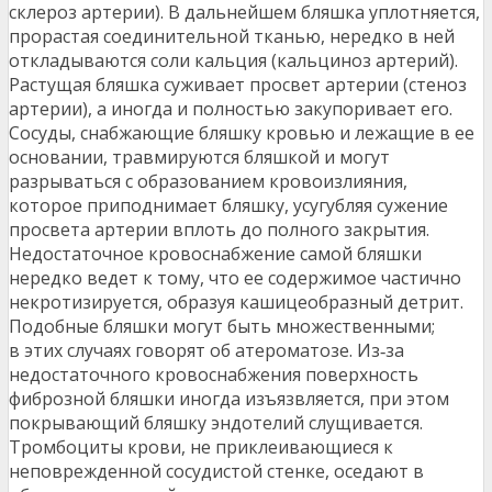
склероз артерии). В дальнейшем бляшка уплотняется,
прорастая соединительной тканью, нередко в ней
откладываются соли кальция (кальциноз артерий).
Растущая бляшка суживает просвет артерии (стеноз
артерии), а иногда и полностью закупоривает его.
Сосуды, снабжающие бляшку кровью и лежащие в ее
основании, травмируются бляшкой и могут
разрываться с образованием кровоизлияния,
которое приподнимает бляшку, усугубляя сужение
просвета артерии вплоть до полного закрытия.
Недостаточное кровоснабжение самой бляшки
нередко ведет к тому, что ее содержимое частично
некротизируется, образуя кашицеобразный детрит.
Подобные бляшки могут быть множественными;
в этих случаях говорят об атероматозе. Из‑за
недостаточного кровоснабжения поверхность
фиброзной бляшки иногда изъязвляется, при этом
покрывающий бляшку эндотелий слущивается.
Тромбоциты крови, не приклеивающиеся к
неповрежденной сосудистой стенке, оседают в