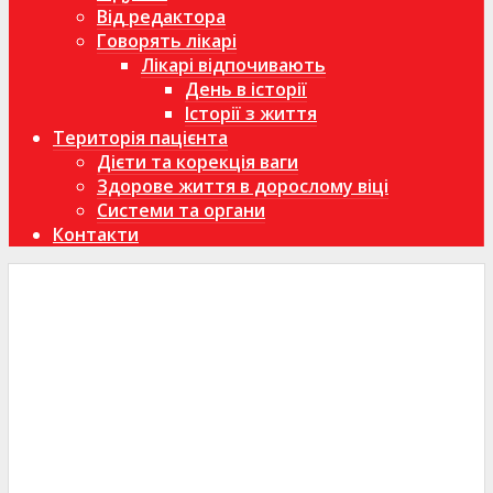
Від редактора
Говорять лікарі
Лікарі відпочивають
День в історії
Історії з життя
Територія пацієнта
Дієти та корекція ваги
Здорове життя в дорослому віці
Системи та органи
Контакти