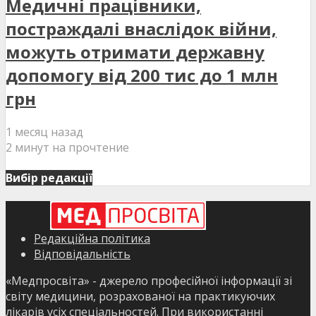
Медичні працівники,
постраждалі внаслідок війни,
можуть отримати державну
допомогу від 200 тис до 1 млн
грн
1 месяц назад
2 минут на прочтение
Вибір редакції
Редакційна політика
Відповідальність
«Медпросвіта» - джерело професійної інформації зі
світу медицини, розрахованої на практикуючих
лікарів усіх спеціальностей. При використанні