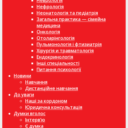
Неврологія
Нефрологія
Неонатологія та педіатрія
Загальна практика — сімейна
медицина
Онкологія
Отоларінгологія
Пульмонологія і фтизиатрія
Хірургія и травматологія
Ендокринологія
Інші спеціальності
Питання психології
Новини
Навчання
Дистанційне навчання
До уваги
Наші за кордоном
Юридична консультація
Думки вголос
Інтерв’ю
Є думка