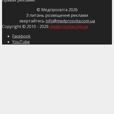
© Медпросвіта
2026
З питань розміщення реклами
звертайтесь
info@medprosvita.com.ua
Copyright © 2010 -
2026
medprosvita.com.ua
Facebook
YouTube