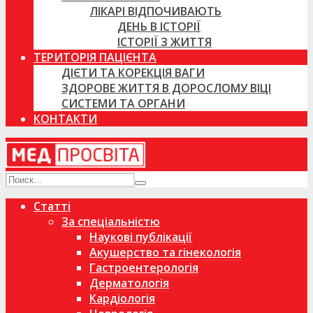
ЛІКАРІ ВІДПОЧИВАЮТЬ
ДЕНЬ В ІСТОРІЇ
ІСТОРІЇ З ЖИТТЯ
ТЕРИТОРІЯ ПАЦІЄНТА
ДІЄТИ ТА КОРЕКЦІЯ ВАГИ
ЗДОРОВЕ ЖИТТЯ В ДОРОСЛОМУ ВІЦІ
СИСТЕМИ ТА ОРГАНИ
КОНТАКТИ
Статті
За спеціальністю
Наукові публікації
Акушерство та гінекологія
Гастроентерологія
Дерматологія
Кардіологія