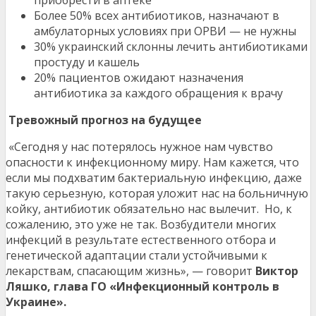
приобрести в аптеке
Более 50% всех антибиотиков, назначают в
амбулаторных условиях при ОРВИ — не нужны
30% украинский склонны лечить антибиотиками
простуду и кашель
20% пациентов ожидают назначения
антибиотика за каждого обращения к врачу
Тревожный прогноз на будущее
«Сегодня у нас потерялось нужное нам чувство
опасности к инфекционному миру. Нам кажется, что
если мы подхватим бактериальную инфекцию, даже
такую серьезную, которая уложит нас на больничную
койку, антибиотик обязательно нас вылечит. Но, к
сожалению, это уже не так. Возбудители многих
инфекций в результате естественного отбора и
генетической адаптации стали устойчивыми к
лекарствам, спасающим жизнь», — говорит
Виктор
Ляшко, глава ГО «Инфекционный контроль в
Украине».