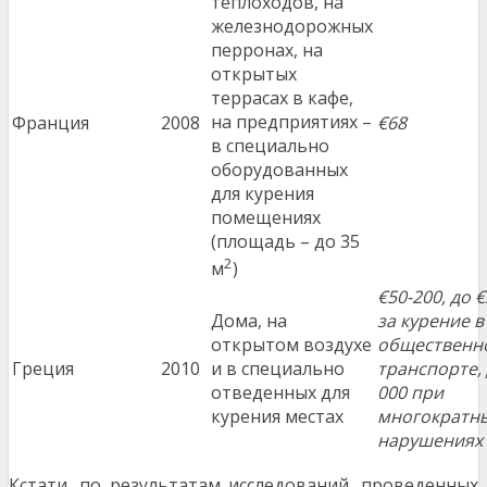
теплоходов, на
железнодорожных
перронах, на
открытых
террасах в кафе,
на предприятиях –
Франция
2008
€68
в специально
оборудованных
для курения
помещениях
(площадь – до 35
2
м
)
€50-200, до 
Дома, на
за курение в
открытом воздухе
общественн
Греция
2010
и в специально
транспорте, 
отведенных для
000 при
курения местах
многократн
нарушениях
Кстати, по результатам исследований, проведенных