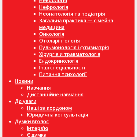
Неврологія
Нефрологія
Неонатологія та педіатрія
Загальна практика — сімейна
медицина
Онкологія
Отоларінгологія
Пульмонологія і фтизиатрія
Хірургія и травматологія
Ендокринологія
Інші спеціальності
Питання психології
Новини
Навчання
Дистанційне навчання
До уваги
Наші за кордоном
Юридична консультація
Думки вголос
Інтерв’ю
Є думка