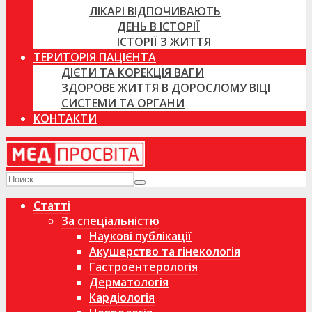
ЛІКАРІ ВІДПОЧИВАЮТЬ
ДЕНЬ В ІСТОРІЇ
ІСТОРІЇ З ЖИТТЯ
ТЕРИТОРІЯ ПАЦІЄНТА
ДІЄТИ ТА КОРЕКЦІЯ ВАГИ
ЗДОРОВЕ ЖИТТЯ В ДОРОСЛОМУ ВІЦІ
СИСТЕМИ ТА ОРГАНИ
КОНТАКТИ
Статті
За спеціальністю
Наукові публікації
Акушерство та гінекологія
Гастроентерологія
Дерматологія
Кардіологія