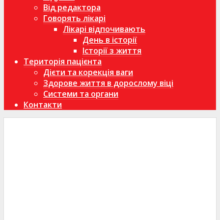
Від редактора
Говорять лікарі
Лікарі відпочивають
День в історії
Історії з життя
Територія пацієнта
Дієти та корекція ваги
Здорове життя в дорослому віці
Системи та органи
Контакти