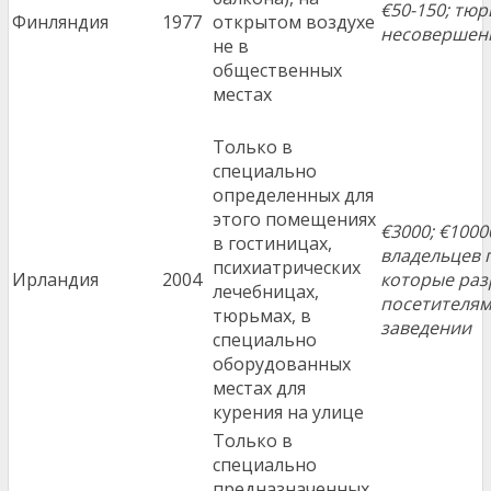
€50-150; тюр
Финляндия
1977
открытом воздухе
несовершен
не в
общественных
местах
Только в
специально
определенных для
этого помещениях
€3000; €1000
в гостиницах,
владельцев 
психиатрических
Ирландия
2004
которые ра
лечебницах,
посетителям
тюрьмах, в
заведении
специально
оборудованных
местах для
курения на улице
Только в
специально
предназначенных