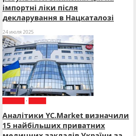
імпортні ліки після
декларування в Нацкаталозі
24 июля 2025
НОВИНИ
•
СТАТТІ
Аналітики YC.Market визначили
15 найбільших приватних
медичних закладів України за