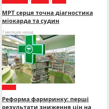
КАРДІОЛОГІЯ
•
НОВИНИ
•
СТАТТІ
МРТ серця точна діагностика
міокарда та судин
7 месяцев назад
СТАТТІ
Реформа фармринку: перші
результати зниження цін на