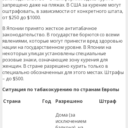
запрещено даже на пляжах. В США за курение могут
оштрафовать, в зависимости от конкретного штата,
от $250 до $1000.
В Японии принято жесткое антитабачное
законодательство. В государстве борются со всеми
явлениями, которые могут принести вред здоровью
нации на государственном уровне. В Японии на
некоторых улицах установлены специальные
розовые знаки, означающие зону курения для
женщин. В стране разрешено курить только в
специально обозначенных для этого местах. Штрафы
– до $500.
Ситуация по табакокурению по странам Европы
Страна
Год
Разрешено
Штраф
Дома (за
исключением
балкона), на