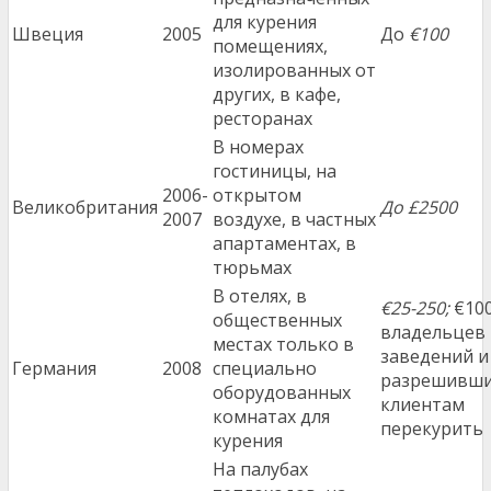
для курения
Швеция
2005
До
€100
помещениях,
изолированных от
других, в кафе,
ресторанах
В номерах
гостиницы, на
2006-
открытом
Великобритания
До £2500
2007
воздухе, в частных
апартаментах, в
тюрьмах
В отелях, в
€25-250;
€100
общественных
владельцев
местах только в
заведений и 
Германия
2008
специально
разрешивш
оборудованных
клиентам
комнатах для
перекурить
курения
На палубах