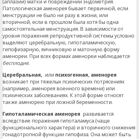
(аплазии) матки и повреждении эндометрия.
Патологическая аменорея бывает первичной, если
менструации не было ни разу в жизни, или
вторичной, если в прошлом была хотя бы одна
самостоятельная менструация. В зависимости от
уровня поражения репродуктивной системы условно
выделяют церебральную, гипоталамическую,
гипофизарную, яичниковую и маточную форму
аменореи. При всех формах аменореи наблюдается
бесплодие.
Церебральная,
или
психогенная, аменорея
возникает при тяжелых психических потрясениях
(например, аменорея военного времени) или
психических заболеваниях. К этой форме относят
также аменорею при ложной беременности.
Гипоталамическая аменорея
развивается
вследствие поражения гипоталамуса (чаще
функционального характера) и вторичного снижения
гонадотропной функции гипофиза. Она может быть