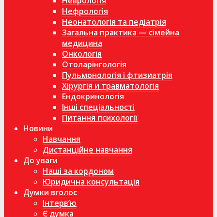
Неврологія
Нефрологія
Неонатологія та педіатрія
Загальна практика — сімейна
медицина
Онкологія
Отоларінгологія
Пульмонологія і фтизиатрія
Хірургія и травматологія
Ендокринологія
Інші спеціальності
Питання психології
Новини
Навчання
Дистанційне навчання
До уваги
Наші за кордоном
Юридична консультація
Думки вголос
Інтерв’ю
Є думка