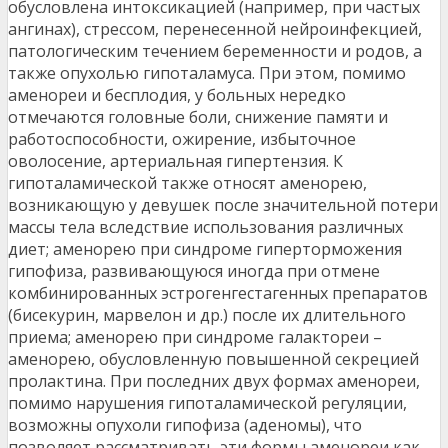
обусловлена интоксикацией (например, при частых
ангинах), стрессом, перенесенной нейроинфекцией,
патологическим течением беременности и родов, а
также опухолью гипоталамуса. При этом, помимо
аменореи и бесплодия, у больных нередко
отмечаются головные боли, снижение памяти и
работоспособности, ожирение, избыточное
оволосение, артериальная гипертензия. К
гипоталамической также относят аменорею,
возникающую у девушек после значительной потери
массы тела вследствие использования различных
диет; аменорею при синдроме гиперторможения
гипофиза, развивающуюся иногда при отмене
комбинированных эстрогенгестагенных препаратов
(бисекурин, марвелон и др.) после их длительного
приема; аменорею при синдроме галактореи –
аменорею, обусловленную повышенной секрецией
пролактина. При последних двух формах аменореи,
помимо нарушения гипоталамической регуляции,
возможны опухоли гипофиза (аденомы), что
позволяет рассматривать эти формы аменореи как