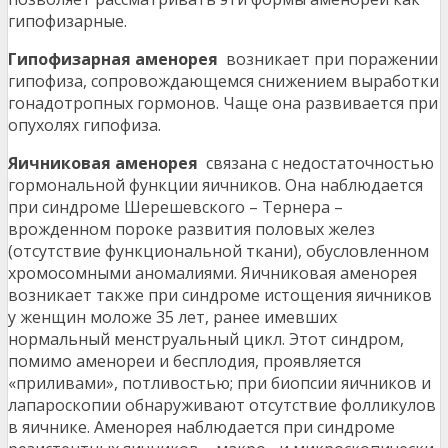
гипофизарные.
Гипофизарная аменорея
возникает при поражении
гипофиза, сопровождающемся снижением выработки
гонадотропных гормонов. Чаще она развивается при
опухолях гипофиза.
Яичниковая аменорея
связана с недостаточностью
гормональной функции яичников. Она наблюдается
при синдроме Шерешевского – Тернера –
врожденном пороке развития половых желез
(отсутствие функциональной ткани), обусловленном
хромосомными аномалиями. Яичниковая аменорея
возникает также при синдроме истощения яичников
у женщин моложе 35 лет, ранее имевших
нормальный менструальный цикл. Этот синдром,
помимо аменореи и бесплодия, проявляется
«приливами», потливостью; при биопсии яичников и
лапароскопии обнаруживают отсутствие фолликулов
в яичнике. Аменорея наблюдается при синдроме