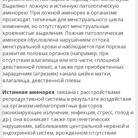
Выделяют ложную и истинную патологическую
аменорею. При ложной аменорее в организме
происходят типичные для менструального цикла
изменения, но отсутствуют менструальные
кровянистые выделения. Ложная патологическая
аменорея обусловлена нарушением оттока
менструальной крови и наблюдается при пороках
развития половых органов (например, при
отсутствии влагалища или его части, сплошной
девственной плеве), а также при приобретенных
заращениях (атрезиях) канала шейки матки,
влагалища, девственной плевы.
Истинная аменорея
связана с расстройствами
репродуктивной системы в результате воздействия
на организм неблагоприятных факторов
(ионизирующее излучение, инфекция, стресс, голод и
др.); она возникает также при генетических
нарушениях, заболеваниях центральной нервной и
эндокринной систем, врожденном отсутствии