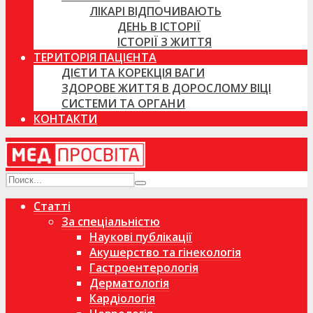
ЛІКАРІ ВІДПОЧИВАЮТЬ
ДЕНЬ В ІСТОРІЇ
ІСТОРІЇ З ЖИТТЯ
ТЕРИТОРІЯ ПАЦІЄНТА
ДІЄТИ ТА КОРЕКЦІЯ ВАГИ
ЗДОРОВЕ ЖИТТЯ В ДОРОСЛОМУ ВІЦІ
СИСТЕМИ ТА ОРГАНИ
КОНТАКТИ
Статті
За спеціальністю
Наукові публікації
Акушерство та гінекологія
Гастроентерологія
Дерматологія
Кардіологія