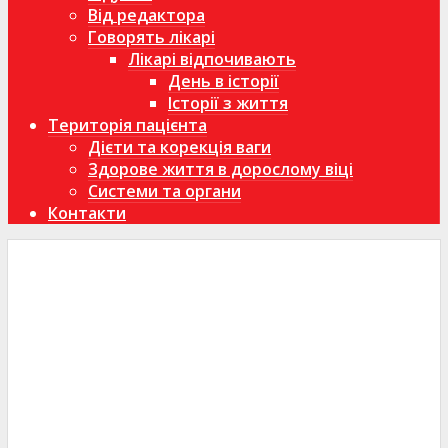
Від редактора
Говорять лікарі
Лікарі відпочивають
День в історії
Історії з життя
Територія пацієнта
Дієти та корекція ваги
Здорове життя в дорослому віці
Системи та органи
Контакти