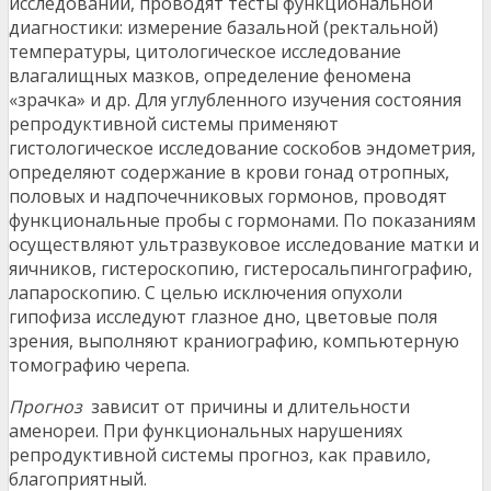
исследований, проводят тесты функциональной
диагностики: измерение базальной (ректальной)
температуры, цитологическое исследование
влагалищных мазков, определение феномена
«зрачка» и др. Для углубленного изучения состояния
репродуктивной системы применяют
гистологическое исследование соскобов эндометрия,
определяют содержание в крови гонад отропных,
половых и надпочечниковых гормонов, проводят
функциональные пробы с гормонами. По показаниям
осуществляют ультразвуковое исследование матки и
яичников, гистероскопию, гистеросальпингографию,
лапароскопию. С целью исключения опухоли
гипофиза исследуют глазное дно, цветовые поля
зрения, выполняют краниографию, компьютерную
томографию черепа.
Прогноз
зависит от причины и длительности
аменореи. При функциональных нарушениях
репродуктивной системы прогноз, как правило,
благоприятный.