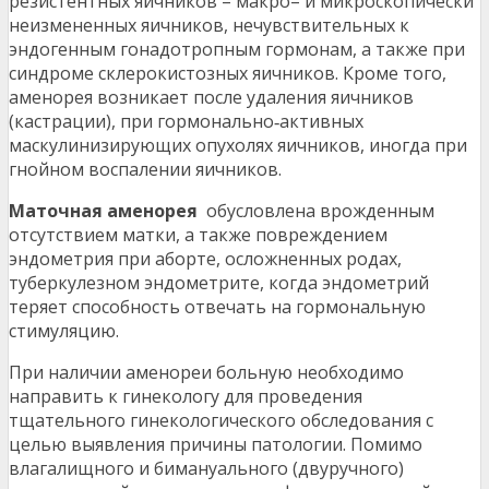
резистентных яичников – макро– и микроскопически
неизмененных яичников, нечувствительных к
эндогенным гонадотропным гормонам, а также при
синдроме склерокистозных яичников. Кроме того,
аменорея возникает после удаления яичников
(кастрации), при гормонально‑активных
маскулинизирующих опухолях яичников, иногда при
гнойном воспалении яичников.
Маточная аменорея
обусловлена врожденным
отсутствием матки, а также повреждением
эндометрия при аборте, осложненных родах,
туберкулезном эндометрите, когда эндометрий
теряет способность отвечать на гормональную
стимуляцию.
При наличии аменореи больную необходимо
направить к гинекологу для проведения
тщательного гинекологического обследования с
целью выявления причины патологии. Помимо
влагалищного и бимануального (двуручного)