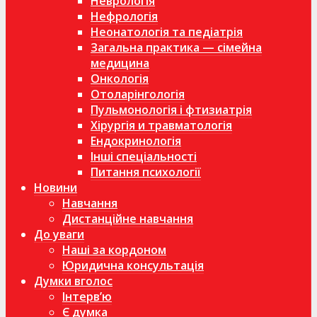
Неврологія
Нефрологія
Неонатологія та педіатрія
Загальна практика — сімейна
медицина
Онкологія
Отоларінгологія
Пульмонологія і фтизиатрія
Хірургія и травматологія
Ендокринологія
Інші спеціальності
Питання психології
Новини
Навчання
Дистанційне навчання
До уваги
Наші за кордоном
Юридична консультація
Думки вголос
Інтерв’ю
Є думка