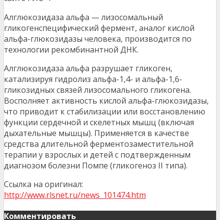
Алглюкозидаза альфа — лизосомальный
гликогенспецифический фермент, аналог кислой
альфа-глюкозидазы человека, производится по
технологии рекомбинантной ДНК.
Алглюкозидаза альфа разрушает гликоген,
катализируя гидролиз альфа-1,4- и альфа-1,6-
гликозидных связей лизосомального гликогена.
Восполняет активность кислой альфа-глюкозидазы,
что приводит к стабилизации или восстановлению
функции сердечной и скелетных мышц (включая
дыхательные мышцы). Применяется в качестве
средства длительной ферментозаместительной
терапии у взрослых и детей с подтвержденным
диагнозом болезни Помпе (гликогеноз II типа).
Ссылка на оригинал:
http://www.rlsnet.ru/news_101474.htm
Комментировать