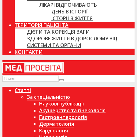
ЛІКАРІ ВІДПОЧИВАЮТЬ
ДЕНЬ В ІСТОРІЇ
ІСТОРІЇ З ЖИТТЯ
ТЕРИТОРІЯ ПАЦІЄНТА
ДІЄТИ ТА КОРЕКЦІЯ ВАГИ
ЗДОРОВЕ ЖИТТЯ В ДОРОСЛОМУ ВІЦІ
СИСТЕМИ ТА ОРГАНИ
КОНТАКТИ
Статті
За спеціальністю
Наукові публікації
Акушерство та гінекологія
Гастроентерологія
Дерматологія
Кардіологія