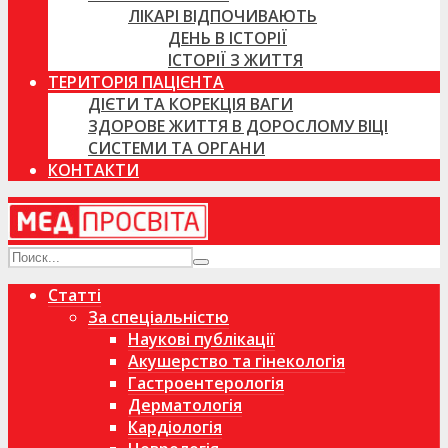
ЛІКАРІ ВІДПОЧИВАЮТЬ
ДЕНЬ В ІСТОРІЇ
ІСТОРІЇ З ЖИТТЯ
ТЕРИТОРІЯ ПАЦІЄНТА
ДІЄТИ ТА КОРЕКЦІЯ ВАГИ
ЗДОРОВЕ ЖИТТЯ В ДОРОСЛОМУ ВІЦІ
СИСТЕМИ ТА ОРГАНИ
КОНТАКТИ
Статті
За спеціальністю
Наукові публікації
Акушерство та гінекологія
Гастроентерологія
Дерматологія
Кардіологія