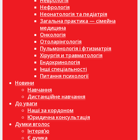
Неврологія
Нефрологія
Неонатологія та педіатрія
Загальна практика — сімейна
медицина
Онкологія
Отоларінгологія
Пульмонологія і фтизиатрія
Хірургія и травматологія
Ендокринологія
Інші спеціальності
Питання психології
Новини
Навчання
Дистанційне навчання
До уваги
Наші за кордоном
Юридична консультація
Думки вголос
Інтерв’ю
Є думка