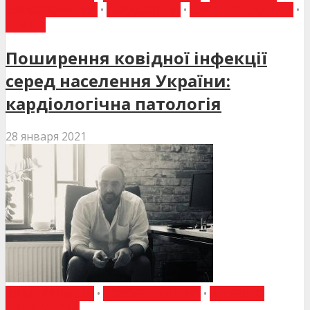
ЗАХВОРЮВАННЯ
•
КАРДІОЛОГІЯ
•
СЕРЦЕ ТА СУДИНИ
•
СТАТТІ
Поширення ковідної інфекції
серед населення України:
кардіологічна патологія
28 января 2021
ВИБІР РЕДАКЦІЇ
•
ГОВОРЯТЬ ЛІКАРІ
•
ІНТЕРВ'Ю
СПЕЦІАЛІСТА