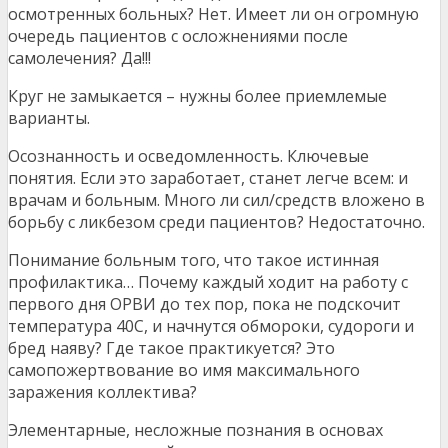
осмотренных больных? Нет. Имеет ли он огромную
очередь пациентов с осложнениями после
самолечения? Да!!!
Круг не замыкается – нужны более приемлемые
варианты.
Осознанность и осведомленность. Ключевые
понятия. Если это заработает, станет легче всем: и
врачам и больным. Много ли сил/средств вложено в
борьбу с ликбезом среди пациентов? Недостаточно.
Понимание больным того, что такое истинная
профилактика… Почему каждый ходит на работу с
первого дня ОРВИ до тех пор, пока не подскочит
температура 40С, и начнутся обмороки, судороги и
бред наяву? Где такое практикуется? Это
самопожертвование во имя максимального
заражения коллектива?
Элементарные, несложные познания в основах