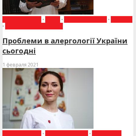
ВИБІР РЕДАКЦІЇ
•
ВІДЕО
•
ГОВОРЯТЬ ЛІКАРІ
•
Є ДУМКА
•
ІНТЕРВ'Ю СПЕЦІАЛІСТА
Проблеми в алергології України
сьогодні
1 февраля 2021
ВИБІР РЕДАКЦІЇ
•
ГОВОРЯТЬ ЛІКАРІ
•
ІНФЕКЦІЙНІ