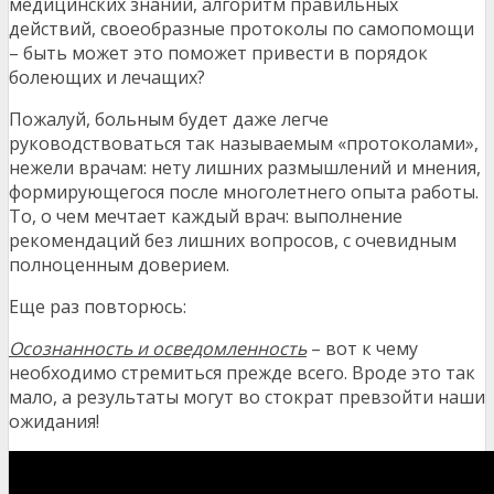
медицинских знаний, алгоритм правильных
действий, своеобразные протоколы по самопомощи
– быть может это поможет привести в порядок
болеющих и лечащих?
Пожалуй, больным будет даже легче
руководствоваться так называемым «протоколами»,
нежели врачам: нету лишних размышлений и мнения,
формирующегося после многолетнего опыта работы.
То, о чем мечтает каждый врач: выполнение
рекомендаций без лишних вопросов, с очевидным
полноценным доверием.
Еще раз повторюсь:
Осознанность и осведомленность
– вот к чему
необходимо стремиться прежде всего. Вроде это так
мало, а результаты могут во стократ превзойти наши
ожидания!