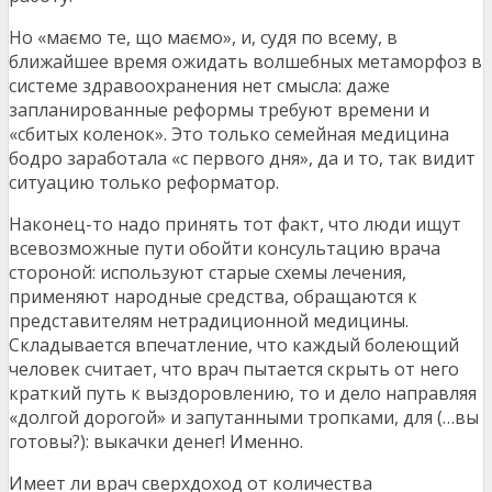
Но «маємо те, що маємо», и, судя по всему, в
ближайшее время ожидать волшебных метаморфоз в
системе здравоохранения нет смысла: даже
запланированные реформы требуют времени и
«сбитых коленок». Это только семейная медицина
бодро заработала «с первого дня», да и то, так видит
ситуацию только реформатор.
Наконец-то надо принять тот факт, что люди ищут
всевозможные пути обойти консультацию врача
стороной: используют старые схемы лечения,
применяют народные средства, обращаются к
представителям нетрадиционной медицины.
Складывается впечатление, что каждый болеющий
человек считает, что врач пытается скрыть от него
краткий путь к выздоровлению, то и дело направляя
«долгой дорогой» и запутанными тропками, для (…вы
готовы?): выкачки денег! Именно.
Имеет ли врач сверхдоход от количества