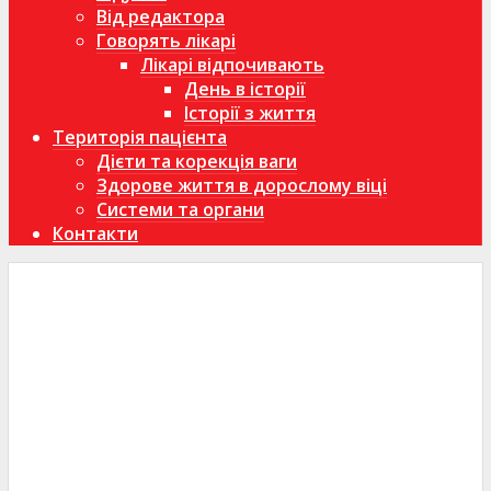
Від редактора
Говорять лікарі
Лікарі відпочивають
День в історії
Історії з життя
Територія пацієнта
Дієти та корекція ваги
Здорове життя в дорослому віці
Системи та органи
Контакти