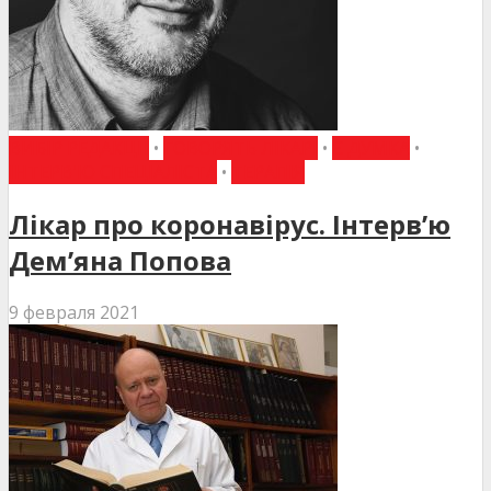
ВИБІР РЕДАКЦІЇ
•
ГОВОРЯТЬ ЛІКАРІ
•
Є ДУМКА
•
ІНТЕРВ'Ю СПЕЦІАЛІСТА
•
ТЕРАПІЯ
Лікар про коронавірус. Інтерв’ю
Дем’яна Попова
9 февраля 2021