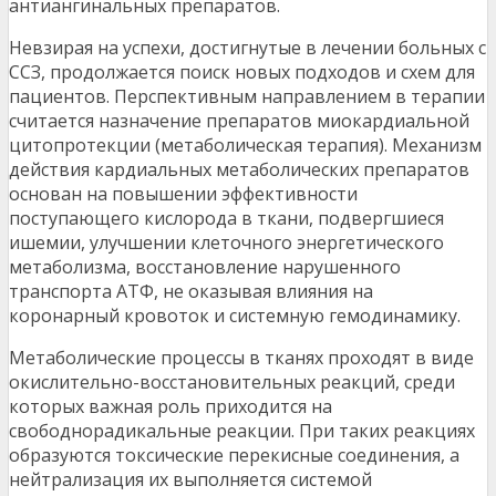
антиангинальных препаратов.
Невзирая на успехи, достигнутые в лечении больных с
ССЗ, продолжается поиск новых подходов и схем для
пациентов. Перспективным направлением в терапии
считается назначение препаратов миокардиальной
цитопротекции (метаболическая терапия). Механизм
действия кардиальных метаболических препаратов
основан на повышении эффективности
поступающего кислорода в ткани, подвергшиеся
ишемии, улучшении клеточного энергетического
метаболизма, восстановление нарушенного
транспорта АТФ, не оказывая влияния на
коронарный кровоток и системную гемодинамику.
Метаболические процессы в тканях проходят в виде
окислительно-восстановительных реакций, среди
которых важная роль приходится на
свободнорадикальные реакции. При таких реакциях
образуются токсические перекисные соединения, а
нейтрализация их выполняется системой