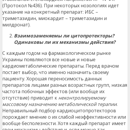
(Протокол №436). При некоторых нозологиях идет
указание на конкретный препарат: ИБС –
триметазидин, миокардит – триметазидин и
милдронат).
Взаимозаменяемы ли цитопротекторы?
Одинаковы ли их механизмы действия?
С каждым годом на фармакологическом рынке
Украины появляются все новые и новые
кардиометаболические препараты. Перед врачом
постает выбор, что именно назначить своему
пациенту. Хорошая переносимость данных
препаратов лицами разных возрастных групп, низкая
частота побочных эффектов (или вообще их
отсутствие) приводит к
неконтролируемому
массовому назначению метаболической терапии
.
Неправильный подбор кардиоцитопротекторов
порождает мнение о их слабой неэффективности или
вообще бесполезности. Хотя каждый препарат имеет
свои механизмы действия и, если можно так