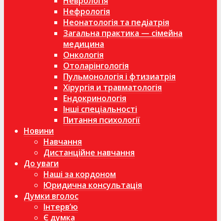
Неврологія
Нефрологія
Неонатологія та педіатрія
Загальна практика — сімейна
медицина
Онкологія
Отоларінгологія
Пульмонологія і фтизиатрія
Хірургія и травматологія
Ендокринологія
Інші спеціальності
Питання психології
Новини
Навчання
Дистанційне навчання
До уваги
Наші за кордоном
Юридична консультація
Думки вголос
Інтерв’ю
Є думка