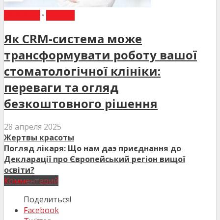
НОВИНИ
•
СТАТТІ
Як CRM-система може
трансформувати роботу вашої
стоматологічної клініки:
переваги та огляд
безкоштовного рішення
28 апреля 2025
Жертвы красоты
Погляд лікаря: Що нам даэ приєднання до
Декларації про Європейський регіон вищої
освіти?
Комментарий
Поделиться!
Facebook