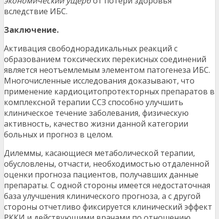
экономический ущерб
от потери здоровья
вследствие ИБС.
Заключение.
Активация свободнорадикальных реакций с
образованием токсических перекисных соединений
является неотъемлемым элементом патогенеза ИБС.
Многочисленные исследования доказывают, что
применение кардиоцитопротекторных препаратов в
комплексной терапии ССЗ способно улучшить
клиническое течение заболевания, физическую
активность, качество жизни данной категории
больных и прогноз в целом.
Дилеммы, касающиеся метаболической терапии,
обусловлены, отчасти, необходимостью отдаленной
оценки прогноза пациентов, получавших данные
препараты. С одной стороны имеется недостаточная
база улучшения клинического прогноза, а с другой
стороны отчетливо фиксируется клинический эффект
РККИ и действующими врачами по отношению