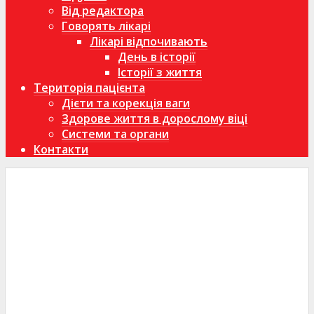
Від редактора
Говорять лікарі
Лікарі відпочивають
День в історії
Історії з життя
Територія пацієнта
Дієти та корекція ваги
Здорове життя в дорослому віці
Системи та органи
Контакти