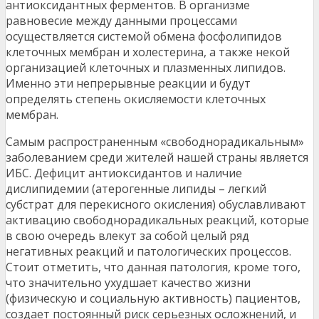
антиоксидантных ферментов. В организме
равновесие между данными процессами
осуществляется системой обмена фосфолипидов
клеточных мембран и холестерина, а также некой
организацией клеточных и плазменных липидов.
Именно эти непрерывные реакции и будут
определять степень окисляемости клеточных
мембран.
Самым распространенным «свободнорадикальным»
заболеванием среди жителей нашей страны является
ИБС. Дефицит антиоксидантов и наличие
дислипидемии (атерогенные липиды – легкий
субстрат для перекисного окисления) обуславливают
активацию свободнорадикальных реакций, которые
в свою очередь влекут за собой целый ряд
негативных реакций и патологических процессов.
Стоит отметить, что данная патология, кроме того,
что значительно ухудшает качество жизни
(физическую и социальную активность) пациентов,
создает постоянный риск серьезных осложнений, и