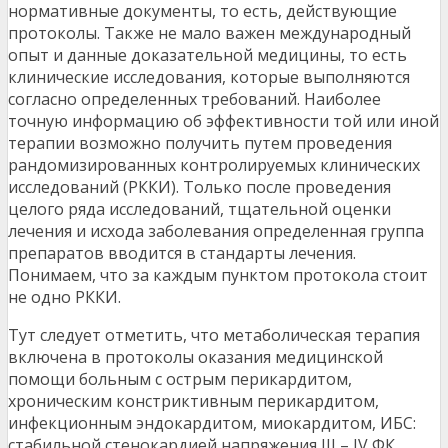
нормативные документы, то есть, действующие
протоколы. Также не мало важен международный
опыт и данные доказательной медицины, то есть
клинические исследования, которые выполняются
согласно определенных требований. Наиболее
точную информацию об эффективности той или иной
терапии возможно получить путем проведения
рандомизированных контролируемых клинических
исследований (РККИ). Только после проведения
целого ряда исследований, тщательной оценки
лечения и исхода заболевания определенная группа
препаратов вводится в стандарты лечения.
Понимаем, что за каждым пунктом протокола стоит
не одно РККИ.
Тут следует отметить, что метаболическая терапия
включена в протоколы оказания медицинской
помощи больным с острым перикардитом,
хроническим констриктивным перикардитом,
инфекционным эндокардитом, миокардитом, ИБС:
стабильной стенокардией напряжения III – IV ФК