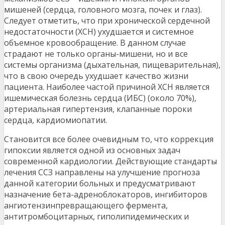
мишеней (сердца, головного мозга, почек и глаз).
Следует отметить, что при хронической сердечной
недостаточности (ХСН) ухудшается и системное
объемное кровообращение. В данном случае
страдают не только органы-мишени, но и все
системы организма (дыхательная, пищеварительная),
что в свою очередь ухудшает качество жизни
пациента. Наиболее частой причиной ХСН является
ишемическая болезнь сердца (ИБС) (около 70%),
артериальная гипертензия, клапанные пороки
сердца, кардиомиопатии.
Становится все более очевидным то, что коррекция
гипоксии является одной из основных задач
современной кардиологии. Действующие стандарты
лечения ССЗ направлены на улучшение прогноза
данной категории больных и предусматривают
назначение бета-адреноблокаторов, ингибиторов
ангиотензинпревращающего фермента,
антитромбоцитарных, гиполипидемических и