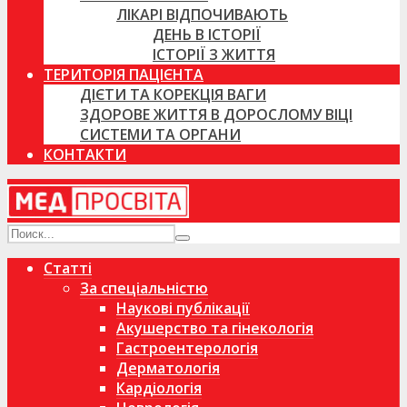
ЛІКАРІ ВІДПОЧИВАЮТЬ
ДЕНЬ В ІСТОРІЇ
ІСТОРІЇ З ЖИТТЯ
ТЕРИТОРІЯ ПАЦІЄНТА
ДІЄТИ ТА КОРЕКЦІЯ ВАГИ
ЗДОРОВЕ ЖИТТЯ В ДОРОСЛОМУ ВІЦІ
СИСТЕМИ ТА ОРГАНИ
КОНТАКТИ
Статті
За спеціальністю
Наукові публікації
Акушерство та гінекологія
Гастроентерологія
Дерматологія
Кардіологія