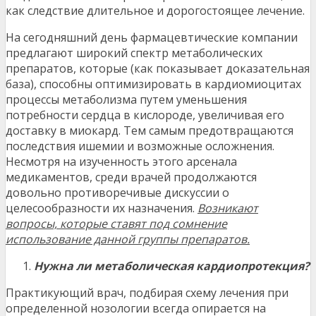
как следствие длительное и дорогостоящее лечение.
На сегодняшний день фармацевтические компании
предлагают широкий спектр метаболических
препаратов, которые (как показывает доказательная
база), способны оптимизировать в кардиомиоцитах
процессы метаболизма путем уменьшения
потребности сердца в кислороде, увеличивая его
доставку в миокард. Тем самым предотвращаются
последствия ишемии и возможные осложнения.
Несмотря на изученность этого арсенала
медикаментов, среди врачей продолжаются
довольно противоречивые дискуссии о
целесообразности их назначения.
Возникают
вопросы, которые ставят под сомнение
использование данной группы препаратов.
Нужна ли метаболическая кардиопротекция?
Практикующий врач, подбирая схему лечения при
определенной нозологии всегда опирается на