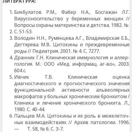
ЛИТЕРАТУРА:
Бикбулатов Р.М., Фабер Н.А., Босгажан Л.Г.
Вирусоносительство у беременных женщин //
Воп­росы охраны материнства и детства. 1982. №
С. 51-53.
Володин Н.Н., Румянцева А.Г., Владимирская Е.Б.,
Дегтярева М.В. Цитокины и преждевремен­ные
роды // Педиатрия. 2001. № 4. С. 72­77.
Дранник Г.Н. Клиническая иммунология и аллер­
гология. М.: ООО «Мед. информац. аг-во», 2003.
604 с.
Ивчик Т.В. Клиническая оценка
диагностического и прогностического значения
функциональной активности альвеолярных
макрофагов у больных хроническим бронхитом /
Клиника и лечение хронического бронхита. Л.,
1980. С. 40-44.
Пальцев М.А. Цитокины и их роль в межклеточ­
ных взаимодействиях // Архив патологии. 1996.
— Т. 58, № 6. С. 3-7.