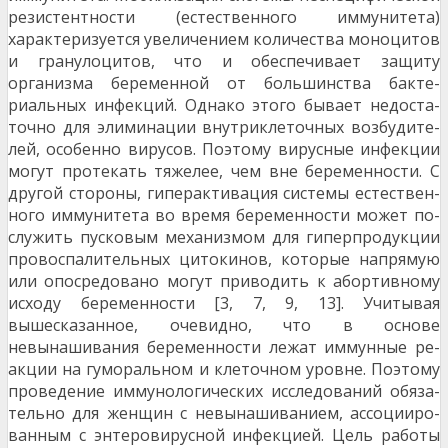
резистентности (естественного им­мунитета)
характеризуется увеличением количества моноцитов
и гранулоцитов, что и обеспечивает за­щиту
организма беременной от большинства бакте­
риальных инфекций. Однако этого бывает недоста­
точно для элиминации внутриклеточных возбудите­
лей, особенно вирусов. Поэтому вирусные инфекции
могут протекать тяжелее, чем вне беременности. С
другой стороны, гиперактивация системы естествен­
ного иммунитета во время беременности может по­
служить пусковым механизмом для гиперпродукции
провоспалительных цитокинов, которые напрямую
или опосредовано могут приводить к абортивному
исходу беременности [3, 7, 9, 13]. Учитывая
вышесказанное, очевидно, что в основе
невынашивания беременности лежат иммунные ре­
акции на гуморальном и клеточном уровне. Поэтому
проведение иммунологических исследований обяза­
тельно для женщин с невынашиванием, ассоцииро­
ванным с энтеровирусной инфекцией. Цель работы