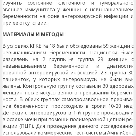
изучить состояние клеточного и гу­морального
звеньев иммунитета у женщин с невы­нашиванием
беременности на фоне энтеровирусной инфекции и
при ее отсутствии.
МАТЕРИАЛЫ И МЕТОДЫ
В условиях КГКБ № 18 были обследованы 59 жен­щин с
невынашиванием беременности. Пациентки были
разделены на 2 группы1-я группа 29 жен­щин с
невынашиванием беременности и диагности­
рованной энтеровирусной инфекцией, 2-я группа 30
пациенток, у которых энтеровирусы не были вы­
явлены. Контрольную группу составили 30 здоровых
женщин после искусственного прерывания беремен­
ности. В обеих группах самопроизвольное прерыва­
ние беременности происходило в сроки 10-20 нед.
Детекцию энтеровирусов в 1-й группе производили
в осадке мочи при помощи полимеразной цепной ре­
акции (ПЦР). Для проведения данного исследования
использовали коммерческие тест-системы АмплиСенс