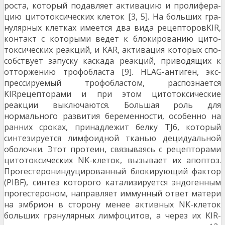
роста, который подавляет активацию и пролифера­
цию цитотоксических клеток [3, 5]. На больших гра­
нулярных клетках имеется два вида рецепторовKIR,
контакт с которыми ведет к блокированию цито­
токсических реакций, и KAR, активация которых спо­
собствует запуску каскада реакций, приводящих к
отторжению трофобласта [9]. HLAG-антиген, экс­
прессируемый трофобластом, распознается
KIRрецепторами и при этом цитотоксические
реакции выключаются. Большая роль для
нормального раз­вития беременности, особенно на
ранних сроках, принадлежит белку TJ6, который
синтезируется лимфоидной тканью децидуальной
оболочки. Этот протеин, связываясь с рецепторами
цитотоксических NK-клеток, вызывает их апоптоз.
Прогестерониндуцированный блокирующий фактор
(PIBF), синтез ко­торого катализируется эндогенным
прогестероном, направляет иммунный ответ матери
на эмбрион в сторону менее активных NK-клеток
больших грану­лярных лимфоцитов, а через их KIR-