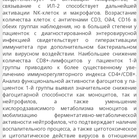
связывание с ИЛ-2 способствует дальнейшей
активации NК-клеток и макрофагов. Возрастание
количества клеток с антигенами CD3, Ой4, CD16 в
обеих группах наблюдения, но в боль­шей степени у
пациенток с диагностированной энтеровирусной
инфекцией свидетельствует о гиперак­тивации
иммунитета при дополнительном бактери­альном
или вирусном воздействии. Наибольшее снижение
количества CD8+-лимфоцитов у пациенток 1-й
группы приводило к более существенному уве­
личению иммунорегуляторного индекса CD4+/CD8+.
Анализ функциональной активности фагоцитов у па­
циенток 1-й группы выявил значительное снижение
фагоцитарной способности как моноцитов, так и
нейтрофилов, а также уменьшение
кислородзависимого метаболизма моноцитов и
мобилизацию фермента­тивно-метаболической
активности нейтрофилов, что подтверждает наличие
воспалительного процесса, а также цитотоксическое
и цитопатическое действие вирусов в отношении