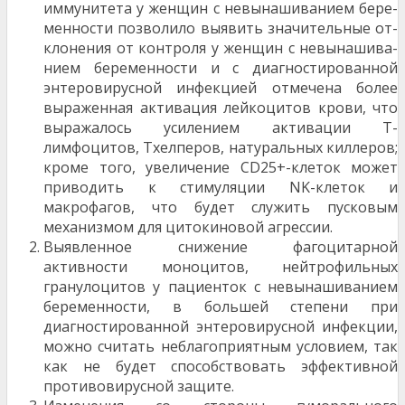
иммунитета у женщин с невынашиванием бере­
менности позволило выявить значительные от­
клонения от контроля у женщин с невынашива­
нием беременности и с диагностированной
энтеровирусной инфекцией отмечена более
выра­женная активация лейкоцитов крови, что
выра­жалось усилением активации Т-
лимфоцитов, Тхелперов, натуральных киллеров;
кроме того, увеличение CD25+-клеток может
приводить к стимуляции NK-клеток и
макрофагов, что будет служить пусковым
механизмом для цитокиновой агрессии.
Выявленное снижение фагоцитарной
активности моноцитов, нейтрофильных
гранулоцитов у па­циенток с невынашиванием
беременности, в большей степени при
диагностированной энтеровирусной инфекции,
можно считать неблаго­приятным условием, так
как не будет способст­вовать эффективной
противовирусной защите.