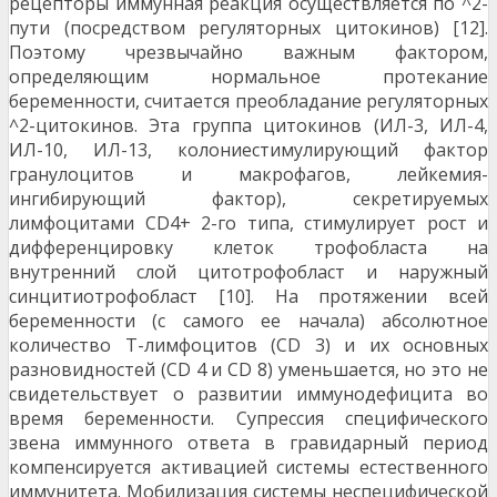
рецепторы им­мунная реакция осуществляется по ^2-
пути (по­средством регуляторных цитокинов) [12].
Поэтому чрезвычайно важным фактором,
определяющим нормальное протекание
беременности, считается преобладание регуляторных
^2-цитокинов. Эта группа цитокинов (ИЛ-3, ИЛ-4,
ИЛ-10, ИЛ-13, коло­ниестимулирующий фактор
гранулоцитов и макро­фагов, лейкемия-
ингибирующий фактор), секретируемых
лимфоцитами CD4+ 2-го типа, стимулирует рост и
дифференцировку клеток трофобласта на
внутренний слой цитотрофобласт и наружный
синцитиотрофобласт [10]. На протяжении всей
беременности (с самого ее на­чала) абсолютное
количество Т-лимфоцитов (CD 3) и их основных
разновидностей (CD 4 и CD 8) умень­шается, но это не
свидетельствует о развитии имму­нодефицита во
время беременности. Супрессия специфического
звена иммунного ответа в гравидарный период
компенсируется активацией системы ес­тественного
иммунитета. Мобилизация системы не­специфической