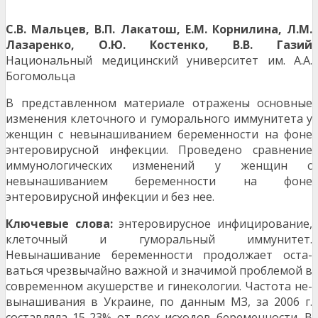
С.В. Мальцев, В.П. Лакатош, Е.М. Корнилина, Л.М.
Лазаренко, О.Ю. Костенко, В.В. Газий
Национальный медицинский университет им. А.А.
Богомольца
В представленном материале отражены основные
изменения клеточного и гуморального иммунитета у
жен­щин с невынашиванием беременности на фоне
энтеровирусной инфекции. Проведено сравнение
иммуноло­гических изменений у женщин с
невынашиванием беременности на фоне
энтеровирусной инфекции и без нее.
Ключевые слова:
энтеровирусное инфицирование,
клеточный и гуморальный иммунитет.
Невынашивание беременности продолжает оста­
ваться чрезвычайно важной и значимой проблемой в
современном акушерстве и гинекологии. Частота не­
вынашивания в Украине, по данным МЗ, за 2006 г.
составляла 15-23% от всех исходов беременности. В