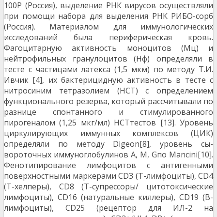
100Р (Россия), выделение РНК вирусов осуще­ствляли
при помощи набора для выделения РНК РИБО-сорб
(Россия). Материалом для иммунологических
исследований была периферическая кровь.
Фагоцитарную актив­ность моноцитов (Мц) и
нейтрофильных гранулоци­тов (Нф) определяли в
тесте с частицами латекса (1,5 мкм) по методу Т.И.
Ивчик [4], их бактерицидную активность в тесте с
нитросиним тетразолием (НСТ) с определением
функционального резерва, который рассчитывали по
разнице спонтанного и стимулированного
пирогеналом (1,25 мкг/мл) НСТтестов [13]. Уровень
циркулирующих иммунных комплексов (ЦИК)
определяли по методу Digeon[8], уровень сы­
вороточных иммуноглобулинов A, M, Gпо Mancini[10].
Фенотипирование лимфоцитов с антигенными
поверхностными маркерами CD3 (Т-лимфоциты), CD4
(Т-хелперы), CD8 (Т-супрессоры/ цитотоксические
лимфоциты), CD16 (натуральные киллеры), CD19 (В-
лимфоциты), CD25 (рецептор для ИЛ-2 на