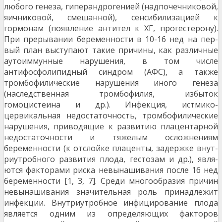
любого генеза, гиперандрогенией (надпочечниковой,
яичниковой, смешанной), сенсибилизацией к
гормонам (появление антител к ХГ, прогестерону).
При прерывании беременности в 10-16 нед на пер­
вый план выступают такие причины, как различные
аутоиммунные нарушения, в том числе
антифосфолипидный синдром (АФС), а также
тромбофилические нарушения иного генеза
(наследственная тромбофилия, избыток
гомоцистеина и др.). Инфекция, истмико-
цервикальная недостаточность, тромбофилические
нарушения, приводящие к развитию пла­центарной
недостаточности и тяжелым осложнениям
беременности (к отслойке плаценты, задержке внут­
риутробного развития плода, гестозам и др.), явля­
ются факторами риска невынашивания после 16 нед
беременности [1, 3, 7]. Среди многообразия причин
невынашивания значи­тельная роль принадлежит
инфекции. Внутриутроб­ное инфицирование плода
является одним из опре­деляющих факторов