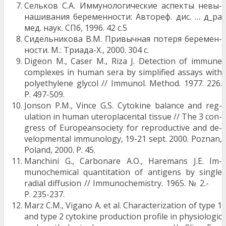
Сельков С.А. Иммунологические аспекты невы­
нашивания беременности: Автореф. дис. … д_ра
мед. наук. СПб, 1996. 42 с.5
Сидельникова В.М. Привычная потеря беремен­
ности. М.: Триада-Х., 2000. 304 с.
Digeon M., Caser M., Riza J. Detection of immune
complexes in human sera by simplified assays with
polyethylene glycol // Immunol. Method. 1977. 226.
P. 497-509.
Jonson P.M., Vince G.S. Cytokine balance and reg­
ulation in human uteroplacental tissue // The 3 con­
gress of Europeansociety for reproductive and de­
velopmental immunology, 19-21 sept. 2000. Poz­nan,
Poland, 2000. P. 45.
Manchini G., Carbonare A.O., Haremans J.E. Im­
munochemical quantitation of antigens by single
radial diffusion // Immunochemistry. 1965. № 2.-
P. 235-237.
Marz C.M., Vigano A. et al. Characterization of type 1
and type 2 cytokine production profile in physi­ologic