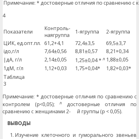
Примечание: * достоверные отличия по сравнению с к
4
Контроль­
Показатели
1-ягруппа
2-ягруппа
наягруппа
ЦИК, ед.опт.пл.
61,2+4,1
72,4±3,5
69,5±3,7
ідо,г/л
7,64±0,56
8,81±0,57
8,21+0,34
л
|дА, г/л
2,14±0,05
1,88±0,05
1,25±0,04 *
1дМ, г/л
1,12+0,03
1,75+0,04*
1,82+0,03*
Таблица
3
Примечание: * достоверные отличия по сравнению с
л
контролем (р<0,05);
достоверные отличия по
сравнению с женщинами 2- й группы (р < 0,05).
ВЫВОДЫ
Изучение клеточного и гуморального звеньев