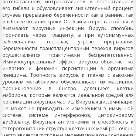
антенатальной, интранатальной и постнатальной
его гибели и обусловливает значи­тельный процент
случаев прерывания беременности как в ранние, так
и в более поздние сроки. Особый интерес в этой связи
вызывают вирусные инфекции. Вирусы способны
проникать через плаценту, а при аутоиммунных
заболеваниях, гестозах, угрозе пре­рывания
беременности трансплацентарный переход вирусов
осуществляется практически беспрепятст­венно.
Иммуносупрессивный эффект вирусов объяс­няет их
инвазию и феномен персистенции в орга­низме
женщины. Тропность вирусов к тканям с высо­ким
уровнем метаболизма обусловливает их мас­сивное
проникновение в быстро делящиеся клетки
эмбриона, которые являются идеальной средой для
репликации вирусных частиц. Вирусная диссеминация
не может не приводить к изменениям в иммун­ной
системе, системе интерферонов, цитокиновому
дисбалансу. Вирусная антигенемия и способность к
гетерогонизации структур клеточных мембран очень
часто является пусковым механизмом возникнове­ния