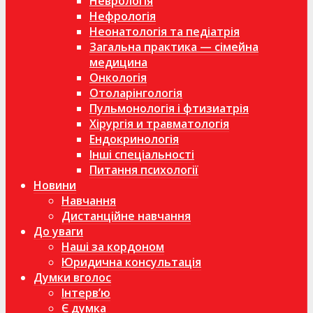
Неврологія
Нефрологія
Неонатологія та педіатрія
Загальна практика — сімейна
медицина
Онкологія
Отоларінгологія
Пульмонологія і фтизиатрія
Хірургія и травматологія
Ендокринологія
Інші спеціальності
Питання психології
Новини
Навчання
Дистанційне навчання
До уваги
Наші за кордоном
Юридична консультація
Думки вголос
Інтерв’ю
Є думка