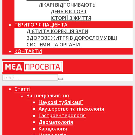
ЛІКАРІ ВІДПОЧИВАЮТЬ
ДЕНЬ В ІСТОРІЇ
ІСТОРІЇ З ЖИТТЯ
ТЕРИТОРІЯ ПАЦІЄНТА
ДІЄТИ ТА КОРЕКЦІЯ ВАГИ
ЗДОРОВЕ ЖИТТЯ В ДОРОСЛОМУ ВІЦІ
СИСТЕМИ ТА ОРГАНИ
КОНТАКТИ
Статті
За спеціальністю
Наукові публікації
Акушерство та гінекологія
Гастроентерологія
Дерматологія
Кардіологія