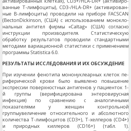
активированных клетках), CD3+/HLA-DR+ (активиро­
ванные Т-лимфоциты), CD3-/HLA-DR+ (активирован­
ные В-лимфоциты) проводили на приборе FACSCAN
(BectonDickinson, (США) с использованием монокло­
нальных антител фирмы «Caltag» (США) согласно
инструкции производителя. Статистическую
обработку результатов проводили стандартными
методами вариационной статистики с применением
программы Statistica 6.0.
РЕЗУЛЬТАТЫ ИССЛЕДОВАНИЯ И ИХ ОБСУЖДЕНИЕ
При изучении фенотипа мононуклеарных клеток пе­
риферической крови было выявлено повышение
экспрессии поверхностных антигенов у пациенток 1-
й группы (верифицирована энтеровирусная
инфекция) по сравнению с аналогичными
показателями у жен­щин контрольной
группыувеличение относительно­го и абсолютного
количества Т-лимфоцитов (CD3+), Т-хелперов (CD4+)
и природных киллеров (CD16+) (табл. 1).