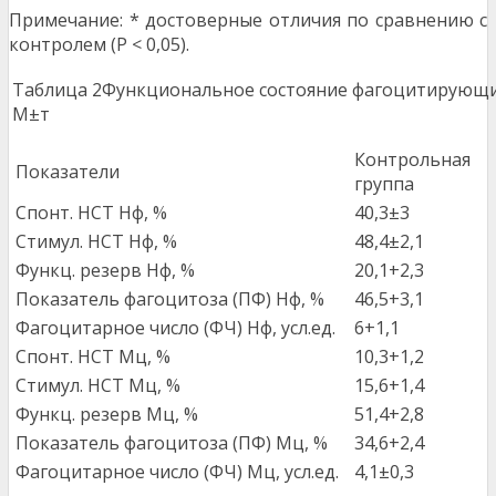
Примечание: * достоверные отличия по сравнению с
контролем (Р < 0,05).
Таблица 2Функциональное состояние фагоцитирующи
М±т
Контрольная
Показатели
группа
Спонт. НСТ Нф, %
40,3±3
Стимул. НСТ Нф, %
48,4±2,1
Функц. резерв Нф, %
20,1+2,3
Показатель фагоцитоза (ПФ) Нф, %
46,5+3,1
Фагоцитарное число (ФЧ) Нф, усл.ед.
6+1,1
Спонт. НСТ Мц, %
10,3+1,2
Стимул. НСТ Мц, %
15,6+1,4
Функц. резерв Мц, %
51,4+2,8
Показатель фагоцитоза (ПФ) Мц, %
34,6+2,4
Фагоцитарное число (ФЧ) Мц, усл.ед.
4,1±0,3