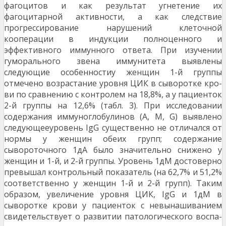
фагоцитов и как результат угнетение их
фагоцитарной активности, а как след­ствие
прогрессирование нарушений клеточной
кооперации в индукции полноценного и
эффективно­го иммунного ответа. При изучении
гуморального звена иммунитета выяв­лены
следующие особенностиу женщин 1-й группы
отмечено возрастание уровня ЦИК в сыворотке кро­
ви по сравнению с контролем на 18,8%, а у пациен­ток
2-й группы на 12,6% (табл. 3). При исследова­нии
содержания иммуноглобулинов (А, М, G) выяв­лено
следующееуровень IgG существенно не отли­чался от
нормы у женщин обеих групп; содержание
сывороточного 1дА было значительно снижено у
женщин и 1-й, и 2-й группы. Уровень 1дМ достоверно
превышал контрольный показатель (на 62,7% и 51,2%
соответственно у женщин 1-й и 2-й групп). Таким
образом, увеличение уровня ЦИК, IgG и 1дМ в
сыворотке крови у пациенток с невынашиванием
свидетельствует о развитии патологического воспа­