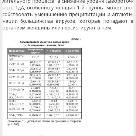
лительного процесса, а снижение уровня сывороточ­
ного 1дА, особенно у женщин 1-й группы, может спо­
собствовать уменьшению преципитации и агглюти­
нации большинства вирусов, которые попадают в
организм женщины или персистируют в нем.