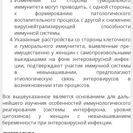
Изменения со стороны гуморального
иммунитета могут приводить, с одной стороны,
к формиро­ванию патологического
воспалительного про­цесса, с другой к снижению
вируснейтрализирующей способности
иммунной системы.
Указанные расстройства со стороны клеточного
и гуморального иммунитета, выявленные пре­
имущественно у женщин с самопроизвольными
выкидышами на фоне энтеровирусной инфек­
ции, подтверждают участие иммунной системы
в невынашивании, предполагают
этиологическую связь энтеровирусов в
возникновении этих про­цессов.
Все вышеуказанное является основанием для даль­
нейшего изучения особенностей иммунологического
реагирования (системы интерферона, уровня
цитокинов) у женщин с невынашиванием
беременности при энтеровирусной инфекции.