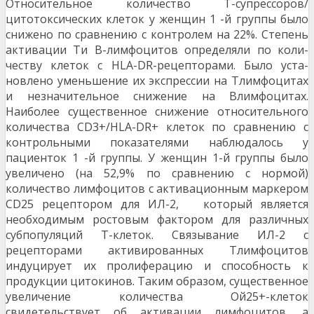
Относительное количество Т-супрессоров/
цитотоксических клеток у женщин 1 -й группы было
снижено по сравнению с контролем на 22%. Степень
активации Ти В-лимфоцитов определяли по коли­
честву клеток с HLA-DR-рецепторами. Было уста­
новлено уменьшение их экспрессии на Тлимфоцитах
и незначительное снижение на Влимфоцитах.
Наиболее существенное снижение от­носительного
количества CD3+/HLA-DR+ клеток по сравнению с
контрольными показателями наблюда­лось у
пациенток 1 -й группы. У женщин 1-й группы было
увеличено (на 52,9% по сравнению с нормой)
количество лимфоцитов с ак­тивационным маркером
CD25 рецептором для ИЛ-2, который является
необходимым ростовым факто­ром для различных
субпопуляций Т-клеток. Связы­вание ИЛ-2 с
рецепторами активированных Тлимфоцитов
индуцирует их пролиферацию и спо­собность к
продукции цитокинов. Таким образом, существенное
увеличение количест­ва Ой25+-клеток
свидетельствует об активации лимфоцитов, а