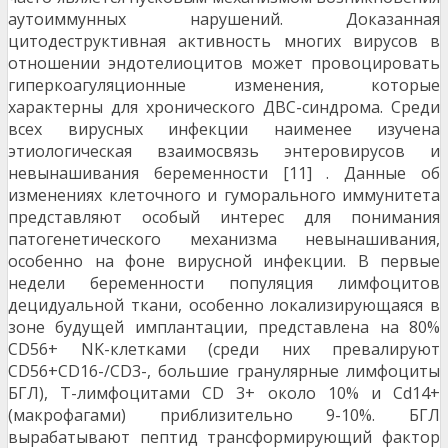
аутоиммунных нарушений. Доказанная
цитодеструктивная активность многих вирусов в
отношении эндотелиоцитов может провоцировать
гиперкоагуляционные изменения, которые
характерны для хрони­ческого ДВС-синдрома. Среди
всех вирусных инфекции наименее изучена
этиологическая взаимосвязь энтеровирусов и
невынашивания беременности [11] . Данные об
изменениях клеточного и гуморального иммунитета
представляют особый интерес для по­нимания
патогенетического механизма невынашива­ния,
особенно на фоне вирусной инфекции. В первые
недели беременности популяция лимфо­цитов
децидуальной ткани, особенно локализирую­щаяся в
зоне будущей имплантации, представлена на 80%
CD56+ NK-клетками (среди них превалируют
CD56+CD16-/CD3-, большие гранулярные лимфоци­ты
БГЛ), Т-лимфоцитами CD 3+ около 10% и Cd14+
(макрофагами) приблизительно 9-10%. БГЛ
вырабатывают пептид трансформирующий фактор