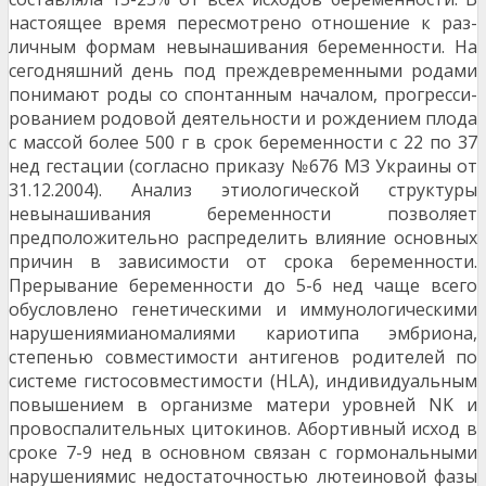
настоящее время пересмотрено отношение к раз­
личным формам невынашивания беременности. На
сегодняшний день под преждевременными родами
понимают роды со спонтанным началом, прогресси­
рованием родовой деятельности и рождением плода
с массой более 500 г в срок беременности с 22 по 37
нед гестации (согласно приказу №676 МЗ Украины от
31.12.2004). Анализ этиологической структуры
невынашивания беременности позволяет
предположительно распре­делить влияние основных
причин в зависимости от срока беременности.
Прерывание беременности до 5-6 нед чаще всего
обусловлено генетическими и иммунологическими
нарушениямианомалиями кариотипа эмбриона,
степенью совместимости антиге­нов родителей по
системе гистосовместимости (HLA), индивидуальным
повышением в организме матери уровней NK и
провоспалительных цитокинов. Абортивный исход в
сроке 7-9 нед в основном свя­зан с гормональными
нарушениямис недостаточно­стью лютеиновой фазы