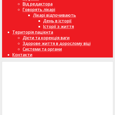
Від редактора
Говорять лікарі
Лікарі відпочивають
День в історії
Історії з життя
Територія пацієнта
Дієти та корекція ваги
Здорове життя в дорослому віці
Системи та органи
Контакти