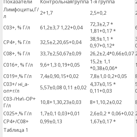
Показатели
Контрольнаягруппа
1-я группа
Лимфоциты,Г/
2+1,7
2,5+0,2
л
72,3±2,7 *
С03+, % Г/л
61,2±3,7 1,22+0,04
1,81+0,17 *
38,9±1,1 *
СР4+, % Г/л
32,5±2,20,65+0,04
0,97+0,12*
С08+, % Г/л
33,7±2,50,67±0,09
26,2±2,4*0,66±0,07
15,2± 1,1
С016+, % Г/л
9,6+1,3 0,19+0,05
*0,38±0,06*
С019+,% Г/л
7,4±0,90,15+0,02
7,8±1,0 0,2+0,05
С03+/ ні_а-
4,37±0,15 *
5,57±0,08 0,11 ±0,02
оп+г/л
0,11+0,03
С03-/Ни\-ОР+
10,8+1,30,23±0,03
8+1,10,2±0,02
Г/л
С025+,% Г/л
1,7±0,1 0,03+0,01
2,6±0,2 * 0,06+0,02
СР4+/С08+
0,99±0,13
1,67±0,17 *
Таблица 1