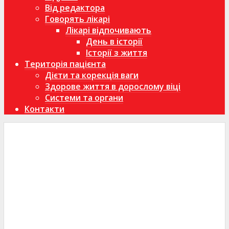
Від редактора
Говорять лікарі
Лікарі відпочивають
День в історії
Історії з життя
Територія пацієнта
Дієти та корекція ваги
Здорове життя в дорослому віці
Системи та органи
Контакти