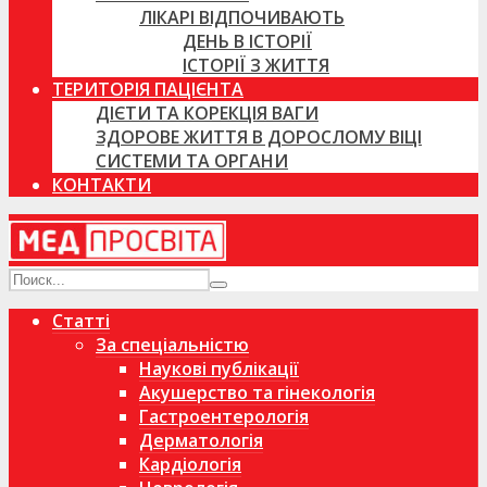
ЛІКАРІ ВІДПОЧИВАЮТЬ
ДЕНЬ В ІСТОРІЇ
ІСТОРІЇ З ЖИТТЯ
ТЕРИТОРІЯ ПАЦІЄНТА
ДІЄТИ ТА КОРЕКЦІЯ ВАГИ
ЗДОРОВЕ ЖИТТЯ В ДОРОСЛОМУ ВІЦІ
СИСТЕМИ ТА ОРГАНИ
КОНТАКТИ
Статті
За спеціальністю
Наукові публікації
Акушерство та гінекологія
Гастроентерологія
Дерматологія
Кардіологія