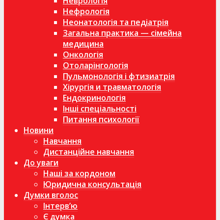
Неврологія
Нефрологія
Неонатологія та педіатрія
Загальна практика — сімейна
медицина
Онкологія
Отоларінгологія
Пульмонологія і фтизиатрія
Хірургія и травматологія
Ендокринологія
Інші спеціальності
Питання психології
Новини
Навчання
Дистанційне навчання
До уваги
Наші за кордоном
Юридична консультація
Думки вголос
Інтерв’ю
Є думка