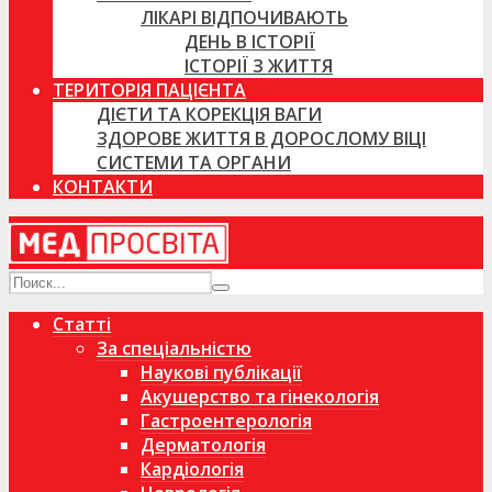
ЛІКАРІ ВІДПОЧИВАЮТЬ
ДЕНЬ В ІСТОРІЇ
ІСТОРІЇ З ЖИТТЯ
ТЕРИТОРІЯ ПАЦІЄНТА
ДІЄТИ ТА КОРЕКЦІЯ ВАГИ
ЗДОРОВЕ ЖИТТЯ В ДОРОСЛОМУ ВІЦІ
СИСТЕМИ ТА ОРГАНИ
КОНТАКТИ
Статті
За спеціальністю
Наукові публікації
Акушерство та гінекологія
Гастроентерологія
Дерматологія
Кардіологія