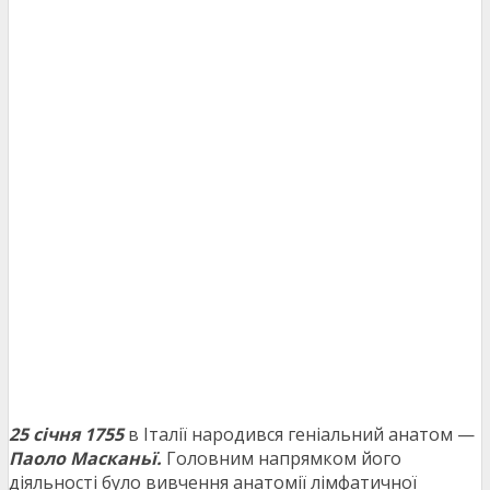
25 січня 1755
в Італії народився геніальний анатом —
Паоло Масканьї.
Головним напрямком його
діяльності було вивчення анатомії лімфатичної