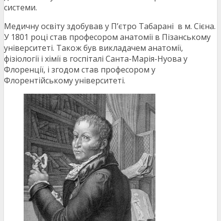
системи.
Медичну освіту здобував у П’єтро Табарані в м. Сієна.
У 1801 році став професором анатомії в Пізанському
університеті. Також був викладачем анатомії,
фізіології і хімії в госпіталі Санта-Марія-Нуова у
Флоренції, і згодом став професором у
Флорентійському університеті.