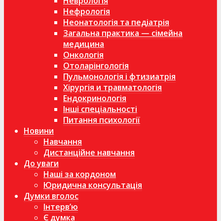
Неврологія
Нефрологія
Неонатологія та педіатрія
Загальна практика — сімейна
медицина
Онкологія
Отоларінгологія
Пульмонологія і фтизиатрія
Хірургія и травматологія
Ендокринологія
Інші спеціальності
Питання психології
Новини
Навчання
Дистанційне навчання
До уваги
Наші за кордоном
Юридична консультація
Думки вголос
Інтерв’ю
Є думка