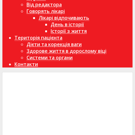
Від редактора
Говорять лікарі
Лікарі відпочивають
День в історії
Історії з життя
Територія пацієнта
Дієти та корекція ваги
Здорове життя в дорослому віці
Системи та органи
Контакти