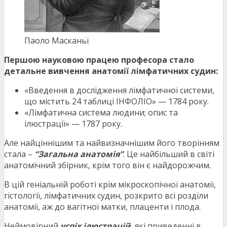
Паоло Масканьї
Першою науковою працею професора стало
детальне вивчення анатомії лімфатичних судин:
«Введення в дослідження лімфатичної системи,
що містить 24 таблиці ІНФОЛІО» — 1784 року.
«Лімфатична система людини; опис та
ілюстрації» — 1787 року.
Але найціннішим та найвизначнішим його творінням
стала –
“Загальна анатомія”
. Це найбільший в світі
анатомічний збірник, крім того він є найдорожчим.
В цій геніальній роботі крім мікроскопічної анатомії,
гістології, лімфатичних судин, розкрито всі розділи
анатомії, аж до вагітної матки, плаценти і плода.
Неймовірний
успіх ілюстрацій
, які приведенні в