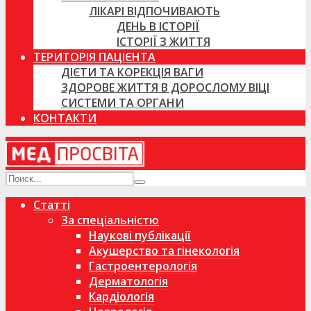
ЛІКАРІ ВІДПОЧИВАЮТЬ
ДЕНЬ В ІСТОРІЇ
ІСТОРІЇ З ЖИТТЯ
ТЕРИТОРІЯ ПАЦІЄНТА
ДІЄТИ ТА КОРЕКЦІЯ ВАГИ
ЗДОРОВЕ ЖИТТЯ В ДОРОСЛОМУ ВІЦІ
СИСТЕМИ ТА ОРГАНИ
КОНТАКТИ
Статті
За спеціальністю
Наукові публікації
Акушерство та гінекологія
Гастроентерологія
Дерматологія
Кардіологія