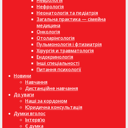
Неврологія
Нефрологія
Неонатологія та педіатрія
Загальна практика — сімейна
медицина
Онкологія
Отоларінгологія
Пульмонологія і фтизиатрія
Хірургія и травматологія
Ендокринологія
Інші спеціальності
Питання психології
Новини
Навчання
Дистанційне навчання
До уваги
Наші за кордоном
Юридична консультація
Думки вголос
Інтерв’ю
Є думка