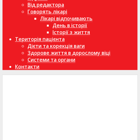
Від редактора
Говорять лікарі
Лікарі відпочивають
День в історії
Історії з життя
Територія пацієнта
Дієти та корекція ваги
Здорове життя в дорослому віці
Системи та органи
Контакти