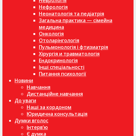
Неврологія
Нефрологія
Неонатологія та педіатрія
Загальна практика — сімейна
медицина
Онкологія
Отоларінгологія
Пульмонологія і фтизиатрія
Хірургія и травматологія
Ендокринологія
Інші спеціальності
Питання психології
Новини
Навчання
Дистанційне навчання
До уваги
Наші за кордоном
Юридична консультація
Думки вголос
Інтерв’ю
Є думка