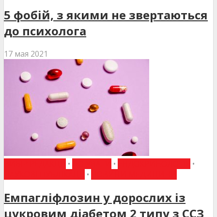
5 фобій, з якими не звертаються
до психолога
17 мая 2021
ВИБІР РЕДАКЦІЇ
•
ДО УВАГИ
•
ЕНДОКРИНОЛОГІЯ
•
НАУКОВІ ПУБЛІКАЦІЇ
•
НОВИНИ МЕДИЦИНИ
Емпагліфлозин у дорослих із
цукровим діабетом 2 типу з ССЗ