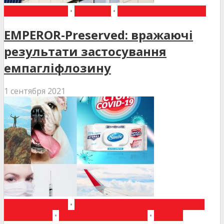
ВИБІР РЕДАКЦІЇ
•
НОВИНИ
•
НОВИНИ МЕДИЦИНИ
EMPEROR-Preserved: вражаючі
результати застосування
емпагліфлозину
1 сентября 2021
ВИБІР РЕДАКЦІЇ
•
ЗАГАЛЬНА ПРАКТИКА - СІМЕЙНА
МЕДИЦИНА
•
НОВИНИ МЕДИЦИНИ
•
СТАТТІ