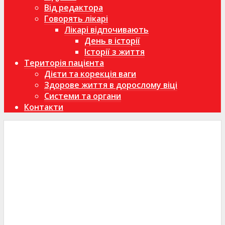
Від редактора
Говорять лікарі
Лікарі відпочивають
День в історії
Історії з життя
Територія пацієнта
Дієти та корекція ваги
Здорове життя в дорослому віці
Системи та органи
Контакти