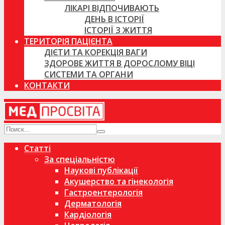
ЛІКАРІ ВІДПОЧИВАЮТЬ
ДЕНЬ В ІСТОРІЇ
ІСТОРІЇ З ЖИТТЯ
ТЕРИТОРІЯ ПАЦІЄНТА
ДІЄТИ ТА КОРЕКЦІЯ ВАГИ
ЗДОРОВЕ ЖИТТЯ В ДОРОСЛОМУ ВІЦІ
СИСТЕМИ ТА ОРГАНИ
КОНТАКТИ
Статті
За спеціальністю
Наукові публікації
Акушерство та гінекологія
Гастроентерологія
Дерматологія
Кардіологія