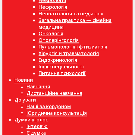
Неврологія
Нефрологія
Неонатологія та педіатрія
Загальна практика — сімейна
медицина
Онкологія
Отоларінгологія
Пульмонологія і фтизиатрія
Хірургія и травматологія
Ендокринологія
Інші спеціальності
Питання психології
Новини
Навчання
Дистанційне навчання
До уваги
Наші за кордоном
Юридична консультація
Думки вголос
Інтерв’ю
Є думка