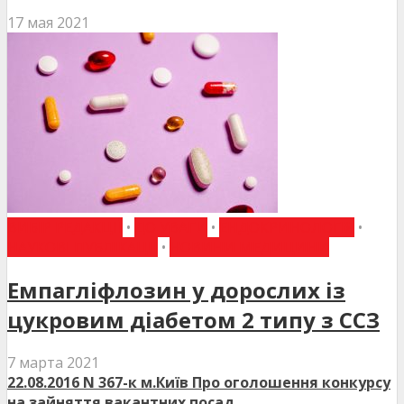
17 мая 2021
ВИБІР РЕДАКЦІЇ
•
ДО УВАГИ
•
ЕНДОКРИНОЛОГІЯ
•
НАУКОВІ ПУБЛІКАЦІЇ
•
НОВИНИ МЕДИЦИНИ
Емпагліфлозин у дорослих із
цукровим діабетом 2 типу з ССЗ
7 марта 2021
22.08.2016 N 367-к м.Київ Про оголошення конкурсу
на зайняття вакантних посад