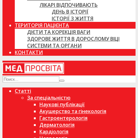
ЛІКАРІ ВІДПОЧИВАЮТЬ
ДЕНЬ В ІСТОРІЇ
ІСТОРІЇ З ЖИТТЯ
ТЕРИТОРІЯ ПАЦІЄНТА
ДІЄТИ ТА КОРЕКЦІЯ ВАГИ
ЗДОРОВЕ ЖИТТЯ В ДОРОСЛОМУ ВІЦІ
СИСТЕМИ ТА ОРГАНИ
КОНТАКТИ
Статті
За спеціальністю
Наукові публікації
Акушерство та гінекологія
Гастроентерологія
Дерматологія
Кардіологія