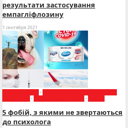
результати застосування
емпагліфлозину
1 сентября 2021
ВИБІР РЕДАКЦІЇ
•
ЗАГАЛЬНА ПРАКТИКА - СІМЕЙНА
МЕДИЦИНА
•
НОВИНИ МЕДИЦИНИ
•
СТАТТІ
5 фобій, з якими не звертаються
до психолога