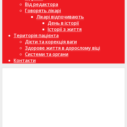
Від редактора
Говорять лікарі
Лікарі відпочивають
День в історії
Історії з життя
Територія пацієнта
Дієти та корекція ваги
Здорове життя в дорослому віці
Системи та органи
Контакти