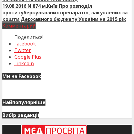
19.08.2016 N 874 м.Київ Про розподіл
протитуберкульозних препаратів, закуплених за
кошти Державного бюджету України на 2015 рік
Комментарий
Поделиться!
Facebook
Twitter
Google Plus
LinkedIn
Ми на Facebook
Найпопулярніше
Вибір редакції