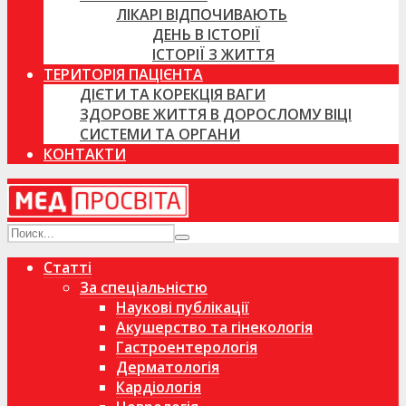
ЛІКАРІ ВІДПОЧИВАЮТЬ
ДЕНЬ В ІСТОРІЇ
ІСТОРІЇ З ЖИТТЯ
ТЕРИТОРІЯ ПАЦІЄНТА
ДІЄТИ ТА КОРЕКЦІЯ ВАГИ
ЗДОРОВЕ ЖИТТЯ В ДОРОСЛОМУ ВІЦІ
СИСТЕМИ ТА ОРГАНИ
КОНТАКТИ
Статті
За спеціальністю
Наукові публікації
Акушерство та гінекологія
Гастроентерологія
Дерматологія
Кардіологія