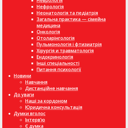
Неврологія
Нефрологія
Неонатологія та педіатрія
Загальна практика — сімейна
медицина
Онкологія
Отоларінгологія
Пульмонологія і фтизиатрія
Хірургія и травматологія
Ендокринологія
Інші спеціальності
Питання психології
Новини
Навчання
Дистанційне навчання
До уваги
Наші за кордоном
Юридична консультація
Думки вголос
Інтерв’ю
Є думка