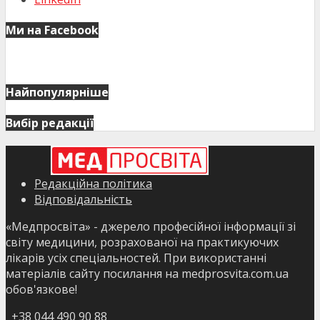
Ми на Facebook
Найпопулярніше
Вибір редакції
Редакційна політика
Відповідальність
«Медпросвіта» - джерело професійної інформації зі
світу медицини, розрахованої на практикуючих
лікарів усіх спеціальностей. При використанні
матеріалів сайту посилання на medprosvita.com.ua
обов'язкове!
+38 044 490 90 88