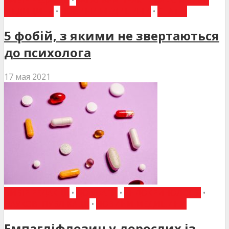
ВИБІР РЕДАКЦІЇ
•
ЗАГАЛЬНА ПРАКТИКА - СІМЕЙНА
МЕДИЦИНА
•
НОВИНИ МЕДИЦИНИ
•
СТАТТІ
5 фобій, з якими не звертаються
до психолога
17 мая 2021
ВИБІР РЕДАКЦІЇ
•
ДО УВАГИ
•
ЕНДОКРИНОЛОГІЯ
•
НАУКОВІ ПУБЛІКАЦІЇ
•
НОВИНИ МЕДИЦИНИ
Емпагліфлозин у дорослих із