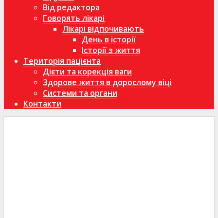
Від редактора
Говорять лікарі
Лікарі відпочивають
День в історії
Історії з життя
Територія пацієнта
Дієти та корекція ваги
Здорове життя в дорослому віці
Системи та органи
Контакти