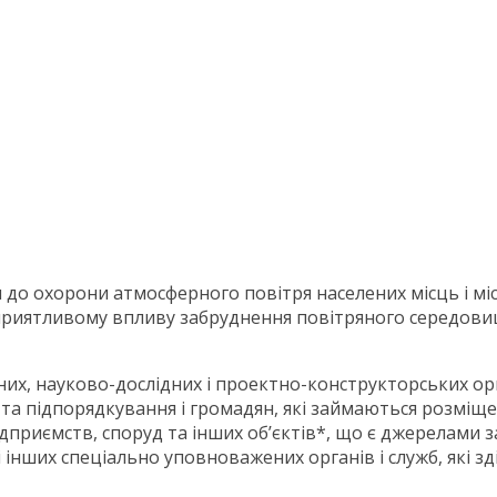
ги до охорони атмосферного повітря населених місць і м
приятливому впливу забруднення повітряного середовищ
тних, науково-дослідних і проектно-конструкторських ор
і та підпорядкування і громадян, які займаються розмі
дприємств, споруд та інших об’єктів*, що є джерелами 
і інших спеціально уповноважених органів і служб, які 