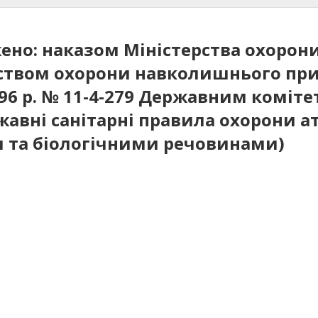
жено: наказом Міністерства охорони
ерством охорони навколишнього пр
996 р. № 11-4-279 Державним коміте
ержавні санітарні правила охорони
и та біологічними речовинами)