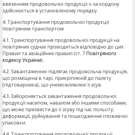
ввезенням продовольчої продукції з-за кордону
здійснюється в установленому порядку.
4. Транспортування продовольчої продукції
повітряним транспортом
4.1. Транспортування продовольчої продукції на
повітряних суднах проводиться відповідно до цих
Правил та авіаційних правил (ст. 7
Повітряного
кодексу України
).
4.2. Завантаженню підлягає продовольча продукція,
що розміщена в тарі, прикріпленій до палету
(підтоварника), що унеможливлює її зсув.
4.3. Забороняється завантаження продовольчої
продукції насипом, навалом або іншими способами,
що може призвести до її зсуву під час польоту,
деформації, руйнування та пошкодження споживчої
упаковки.
4.4. Транспортування продовольчої продукції