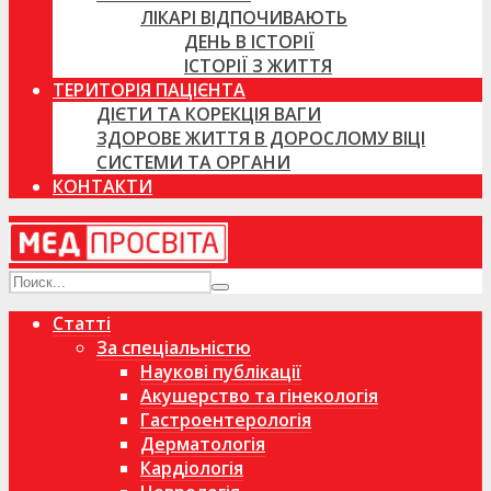
ЛІКАРІ ВІДПОЧИВАЮТЬ
ДЕНЬ В ІСТОРІЇ
ІСТОРІЇ З ЖИТТЯ
ТЕРИТОРІЯ ПАЦІЄНТА
ДІЄТИ ТА КОРЕКЦІЯ ВАГИ
ЗДОРОВЕ ЖИТТЯ В ДОРОСЛОМУ ВІЦІ
СИСТЕМИ ТА ОРГАНИ
КОНТАКТИ
Статті
За спеціальністю
Наукові публікації
Акушерство та гінекологія
Гастроентерологія
Дерматологія
Кардіологія