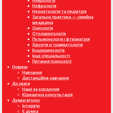
Неврологія
Нефрологія
Неонатологія та педіатрія
Загальна практика — сімейна
медицина
Онкологія
Отоларінгологія
Пульмонологія і фтизиатрія
Хірургія и травматологія
Ендокринологія
Інші спеціальності
Питання психології
Новини
Навчання
Дистанційне навчання
До уваги
Наші за кордоном
Юридична консультація
Думки вголос
Інтерв’ю
Є думка