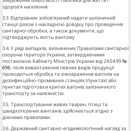
збереження їхньої якості і безпеки для життя і
здоров’я населення.
3.3. Відправник зобов’язаний надати залізничній
станції разом з накладною довідку про проведення
санітарної обробки, а також документи, що
підтверджують якість вантажу.
3.4. У ряді випадків, визначених Правилами санітарної
охорони території України, затвердженими
постановою Кабінету Міністрів України від 24.04.99
№
696
, після вивантаження певних видів продукції
проводиться обробка та знезараження вагонів на
дезінфекційно-промивних станціях (пунктах) або
пунктах підготовки критих вагонів залізничного
транспорту за належністю.
3.5. Транспортування живих тварин, птиці та
швидкопсувних вантажів здійснюється згідно з
діючими правилами.
3.6. Державний санітарно-епідеміологічний нагляд за