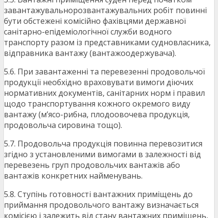
завантажувальнорозвантажувальних робіт повинні
бути обстежені комісійно фахівцями державної
санітарно-епідеміологічної служби водного
транспорту разом із представниками судновласника,
відправника вантажу (вантажоодержувача).
5.6. При завантаженні та перевезенні продовольчої
продукції необхідно враховувати вимоги діючих
нормативних документів, санітарних норм і правил
щодо транспортування кожного окремого виду
вантажу (м’ясо-рибна, плодоовочева продукція,
продовольча сировина тощо).
5.7. Продовольча продукція повинна перевозитися
згідно з установленими вимогами в залежності від
перевезень груп продовольчих вантажів або
вантажів конкретних найменувань.
5.8. Ступінь готовності вантажних приміщень до
приймання продовольчого вантажу визначається
комісією і залежить від стану вантажних приміщень,