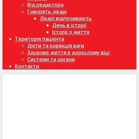
Від редактора
Говорять лікарі
Лікарі відпочивають
День в історії
Історії з життя
Територія пацієнта
Дієти та корекція ваги
Здорове життя в дорослому віці
Системи та органи
Контакти