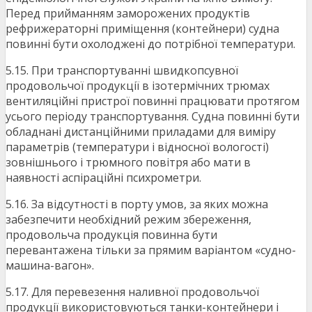
Перед прийманням заморожених продуктів
рефрижераторні приміщення (контейнери) судна
повинні бути охолоджені до потрібної температури.
5.15. При транспортуванні швидкопсувної
продовольчої продукції в ізотермічних трюмах
вентиляційні пристрої повинні працювати протягом
усього періоду транспортування. Судна повинні бути
обладнані дистанційними приладами для виміру
параметрів (температури і відносної вологості)
зовнішнього і трюмного повітря або мати в
наявності аспіраційні психрометри.
5.16. За відсутності в порту умов, за яких можна
забезпечити необхідний режим збереження,
продовольча продукція повинна бути
перевантажена тільки за прямим варіантом «судно-
машина-вагон».
5.17. Для перевезення наливної продовольчої
продукції використовуються танки-контейнери і