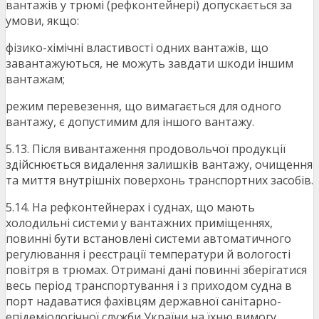
вантажів у трюмі (рефконтейнері) допускається за
умови, якщо:
фізико-хімічні властивості одних вантажів, що
завантажуються, не можуть завдати шкоди іншим
вантажам;
режим перевезення, що вимагається для одного
вантажу, є допустимим для іншого вантажу.
5.13. Після вивантаження продовольчої продукції
здійснюється видалення залишків вантажу, очищення
та миття внутрішніх поверхонь транспортних засобів.
5.14. На рефконтейнерах і суднах, що мають
холодильні системи у вантажних приміщеннях,
повинні бути встановлені системи автоматичного
регулювання і реєстрації температури й вологості
повітря в трюмах. Отримані дані повинні зберігатися
весь період транспортування і з приходом судна в
порт надаватися фахівцям державної санітарно-
епідеміологічної служби України на їхню вимогу.