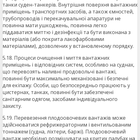
танки суден-танкерів. Внутрішня поверхня вантажних
приміщень транспортних засобів, а також ємностей,
трубопроводів і перекачувальної апаратури не
повинна мати ушкоджень, повинна легко
піддаватися миттю і дезінфекції та бути виконана з
матеріалів (або покрита лакофарбовими
матеріалами), дозволених у встановленому порядку.
5.18. Процеси очищення і миття вантажних
приміщень і відповідних систем, особливо на суднах,
що перевозять наливні продовольчі вантажі,
повинні бути максимально механізовані і безпечні
для екіпажу. Особи, що безпосередньо працюють у
цистернах, танках, повинні бути забезпечені
санітарним одягом, засобами індивідуального
захисту.
5.19. Перевезення плодоовочевих вантажів може
здійснюватися рефрижераторним і вентильованим
тоннажем (судна, ліхтери, баржі). Плодоовочевий
вантаж необхідно розміщувати на критих палубах на