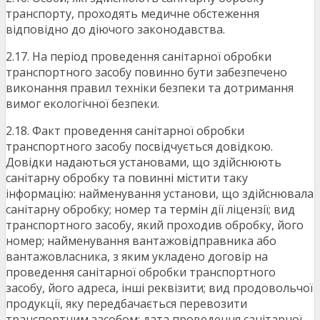
транспорту, проходять медичне обстеження
відповідно до діючого законодавства.
2.17. На період проведення санітарної обробки
транспортного засобу повинно бути забезпечено
виконання правил техніки безпеки та дотримання
вимог екологічної безпеки.
2.18. Факт проведення санітарної обробки
транспортного засобу посвідчується довідкою.
Довідки надаються установами, що здійснюють
санітарну обробку та повинні містити таку
інформацію: найменування установи, що здійснювала
санітарну обробку; номер та термін дії ліцензії; вид
транспортного засобу, який проходив обробку, його
номер; найменування вантажовідправника або
вантажовласника, з яким укладено договір на
проведення санітарної обробки транспортного
засобу, його адреса, інші реквізити; вид продовольчої
продукції, яку передбачається перевозити
транспортним засобом; дата проведення санітарної