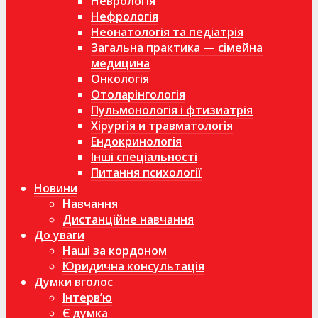
Неврологія
Нефрологія
Неонатологія та педіатрія
Загальна практика — сімейна
медицина
Онкологія
Отоларінгологія
Пульмонологія і фтизиатрія
Хірургія и травматологія
Ендокринологія
Інші спеціальності
Питання психології
Новини
Навчання
Дистанційне навчання
До уваги
Наші за кордоном
Юридична консультація
Думки вголос
Інтерв’ю
Є думка