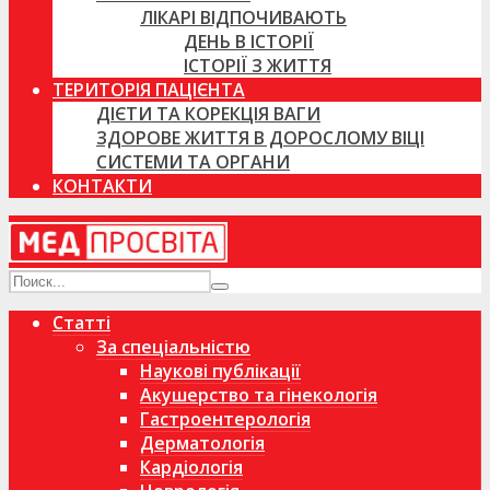
ЛІКАРІ ВІДПОЧИВАЮТЬ
ДЕНЬ В ІСТОРІЇ
ІСТОРІЇ З ЖИТТЯ
ТЕРИТОРІЯ ПАЦІЄНТА
ДІЄТИ ТА КОРЕКЦІЯ ВАГИ
ЗДОРОВЕ ЖИТТЯ В ДОРОСЛОМУ ВІЦІ
СИСТЕМИ ТА ОРГАНИ
КОНТАКТИ
Статті
За спеціальністю
Наукові публікації
Акушерство та гінекологія
Гастроентерологія
Дерматологія
Кардіологія