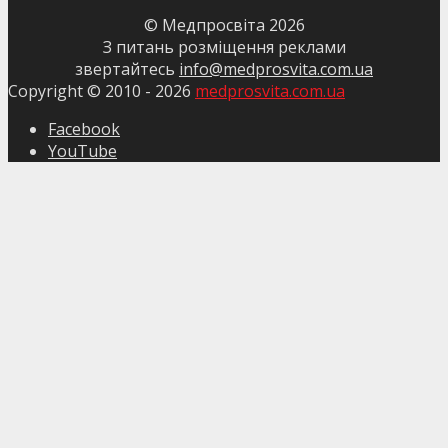
© Медпросвіта
2026
З питань розміщення реклами
звертайтесь
info@medprosvita.com.ua
Copyright © 2010 -
2026
medprosvita.com.ua
Facebook
YouTube