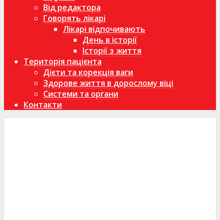
Від редактора
Говорять лікарі
Лікарі відпочивають
День в історії
Історії з життя
Територія пацієнта
Дієти та корекція ваги
Здорове життя в дорослому віці
Системи та органи
Контакти