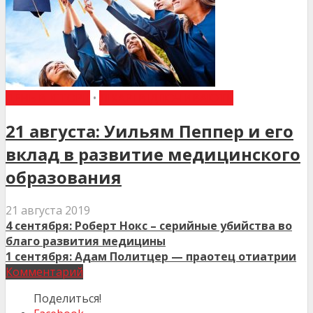
ДЕНЬ В ІСТОРІЇ
•
ЛІКАРІ ВІДПОЧИВАЮТЬ
21 августа: Уильям Пеппер и его
вклад в развитие медицинского
образования
21 августа 2019
4 сентября: Роберт Нокс – серийные убийства во
благо развития медицины
1 сентября: Адам Политцер — праотец отиатрии
Комментарий
Поделиться!