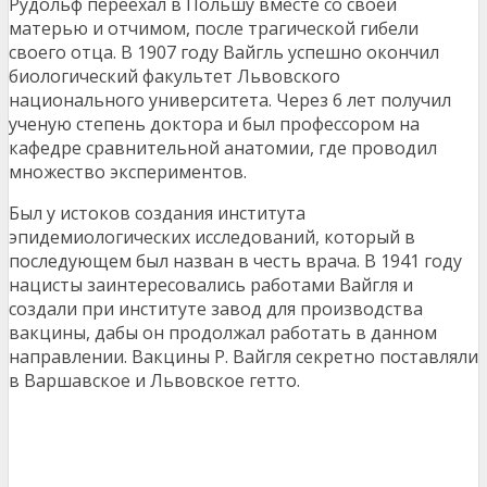
Рудольф переехал в Польшу вместе со своей
матерью и отчимом, после трагической гибели
своего отца. В 1907 году Вайгль успешно окончил
биологический факультет Львовского
национального университета. Через 6 лет получил
ученую степень доктора и был профессором на
кафедре сравнительной анатомии, где проводил
множество экспериментов.
Был у истоков создания института
эпидемиологических исследований, который в
последующем был назван в честь врача. В 1941 году
нацисты заинтересовались работами Вайгля и
создали при институте завод для производства
вакцины, дабы он продолжал работать в данном
направлении. Вакцины Р. Вайгля секретно поставляли
в Варшавское и Львовское гетто.