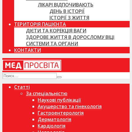
ЛІКАРІ ВІДПОЧИВАЮТЬ
ДЕНЬ В ІСТОРІЇ
ІСТОРІЇ З ЖИТТЯ
ТЕРИТОРІЯ ПАЦІЄНТА
ДІЄТИ ТА КОРЕКЦІЯ ВАГИ
ЗДОРОВЕ ЖИТТЯ В ДОРОСЛОМУ ВІЦІ
СИСТЕМИ ТА ОРГАНИ
КОНТАКТИ
Статті
За спеціальністю
Наукові публікації
Акушерство та гінекологія
Гастроентерологія
Дерматологія
Кардіологія