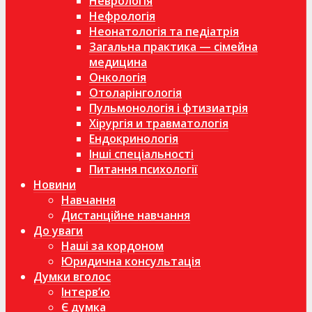
Неврологія
Нефрологія
Неонатологія та педіатрія
Загальна практика — сімейна
медицина
Онкологія
Отоларінгологія
Пульмонологія і фтизиатрія
Хірургія и травматологія
Ендокринологія
Інші спеціальності
Питання психології
Новини
Навчання
Дистанційне навчання
До уваги
Наші за кордоном
Юридична консультація
Думки вголос
Інтерв’ю
Є думка