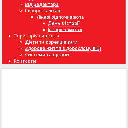
Від редактора
Говорять лікарі
Лікарі відпочивають
День в історії
Історії з життя
Територія пацієнта
Дієти та корекція ваги
Здорове життя в дорослому віці
Системи та органи
Контакти