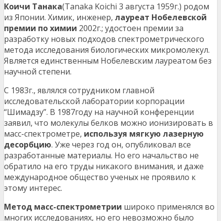
Коичи Танака
(Tanaka Koichi 3 августа 1959г.) родом
из Японии. Химик, инженер,
лауреат Нобелевской
премии по химии
2002г.; удостоен премии за
разработку новых подходов спектрометрического
метода исследования биологических микромолекул.
Является единственным Нобелевским лауреатом без
научной степени.
С 1983г., являлся сотрудником главной
исследовательской лаборатории корпорации
“Шимадзу”. В 1987году на научной конференции
заявил, что молекулы белков можно ионизировать в
масс-спектрометре,
используя мягкую лазерную
десорбцию
. Уже через год он, опубликовал все
разработанные материалы. Но его начальство не
обратило на его труды никакого внимания, и даже
международное общество ученых не проявило к
этому интерес.
Метод масс-спектрометрии
широко применялся во
многих исследованиях, но его невозможно было