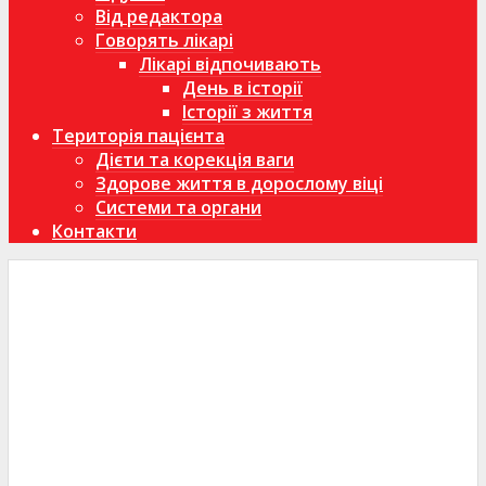
Від редактора
Говорять лікарі
Лікарі відпочивають
День в історії
Історії з життя
Територія пацієнта
Дієти та корекція ваги
Здорове життя в дорослому віці
Системи та органи
Контакти