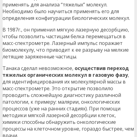
применять для анализа “тяжелых” молекул.
Необходимо было научиться применять его для
определения конфигурации биологических молекул.
В 1987г., он применил мягкую лазерную десорбцию,
чтобы позволить частицам белка перемещаться в
масс-спектрометре. Лазерный импульс поражает
биомолекулу, что приводит к ее разрыву на мелкие
летящие заряженные частицы.
Танака сделал невозможное,
осуществив
переход
тяжелых органических молекул в газовую фазу
,
для идентифицирования их молекулярной массы в
масс-спектрометре. Это открытие позволило
проводить сложнейшую диагностику различной
патологии, к примеру: малярии, онкологических
процессов (уже на ранних стадиях). При помощи
методики мягкой лазерной десорбции клеток,
химики способны обнаружить онкологические
процессы на клеточном уровне, гораздо быстрее, чем
врачи.