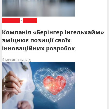
НОВИНИ
•
СТАТТІ
Компанія «Берінгер Інгельхайм»
зміцнює позиції своїх
інноваційних розробок
4 месяца назад