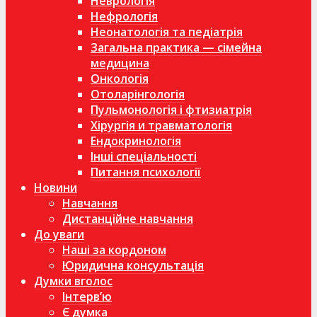
Неврологія
Нефрологія
Неонатологія та педіатрія
Загальна практика — сімейна
медицина
Онкологія
Отоларінгологія
Пульмонологія і фтизиатрія
Хірургія и травматологія
Ендокринологія
Інші спеціальності
Питання психології
Новини
Навчання
Дистанційне навчання
До уваги
Наші за кордоном
Юридична консультація
Думки вголос
Інтерв’ю
Є думка