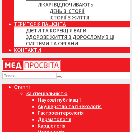
ЛІКАРІ ВІДПОЧИВАЮТЬ
ДЕНЬ В ІСТОРІЇ
ІСТОРІЇ З ЖИТТЯ
ТЕРИТОРІЯ ПАЦІЄНТА
ДІЄТИ ТА КОРЕКЦІЯ ВАГИ
ЗДОРОВЕ ЖИТТЯ В ДОРОСЛОМУ ВІЦІ
СИСТЕМИ ТА ОРГАНИ
КОНТАКТИ
Статті
За спеціальністю
Наукові публікації
Акушерство та гінекологія
Гастроентерологія
Дерматологія
Кардіологія