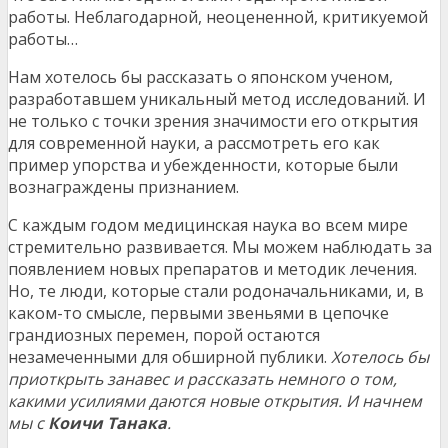
работы. Неблагодарной, неоцененной, критикуемой
работы…
Нам хотелось бы рассказать о японском ученом,
разработавшем уникальный метод исследований. И
не только с точки зрения значимости его открытия
для современной науки, а рассмотреть его как
пример упорства и убежденности, которые были
вознаграждены признанием.
С каждым годом медицинская наука во всем мире
стремительно развивается. Мы можем наблюдать за
появлением новых препаратов и методик лечения.
Но, те люди, которые стали родоначальниками, и, в
каком-то смысле, первыми звеньями в цепочке
грандиозных перемен, порой остаются
незамеченными для обширной публики.
Хотелось бы
приоткрыть занавес и рассказать немного о том,
какими усилиями даются новые открытия. И начнем
мы с
Коичи Танака
.