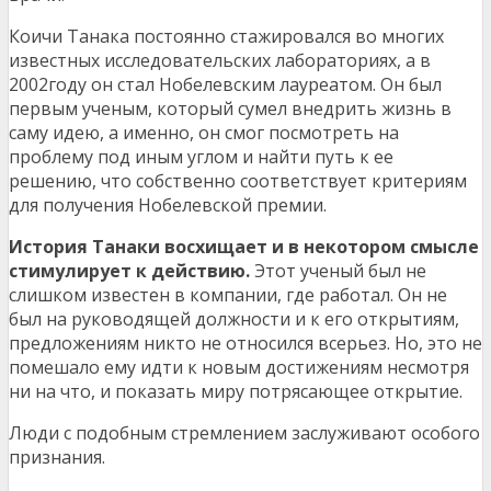
Коичи Танака постоянно стажировался во многих
известных исследовательских лабораториях, а в
2002году он стал Нобелевским лауреатом. Он был
первым ученым, который сумел внедрить жизнь в
саму идею, а именно, он смог посмотреть на
проблему под иным углом и найти путь к ее
решению, что собственно соответствует критериям
для получения Нобелевской премии.
История Танаки восхищает и в некотором смысле
стимулирует к действию.
Этот ученый был не
слишком известен в компании, где работал. Он не
был на руководящей должности и к его открытиям,
предложениям никто не относился всерьез. Но, это не
помешало ему идти к новым достижениям несмотря
ни на что, и показать миру потрясающее открытие.
Люди с подобным стремлением заслуживают особого
признания.