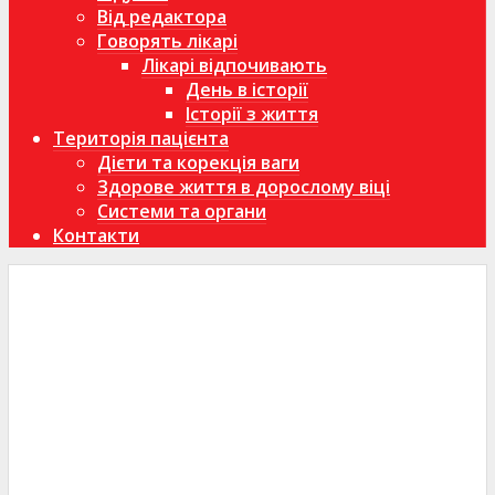
Від редактора
Говорять лікарі
Лікарі відпочивають
День в історії
Історії з життя
Територія пацієнта
Дієти та корекція ваги
Здорове життя в дорослому віці
Системи та органи
Контакти