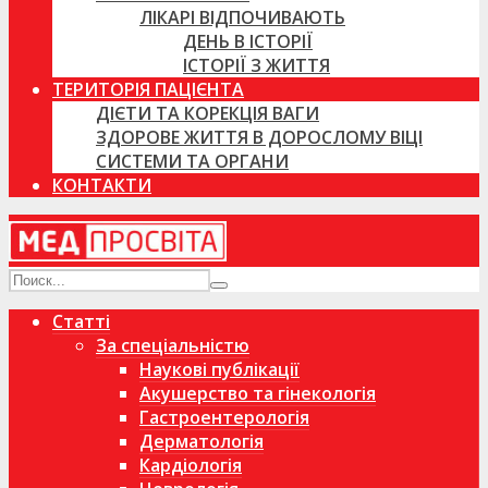
ЛІКАРІ ВІДПОЧИВАЮТЬ
ДЕНЬ В ІСТОРІЇ
ІСТОРІЇ З ЖИТТЯ
ТЕРИТОРІЯ ПАЦІЄНТА
ДІЄТИ ТА КОРЕКЦІЯ ВАГИ
ЗДОРОВЕ ЖИТТЯ В ДОРОСЛОМУ ВІЦІ
СИСТЕМИ ТА ОРГАНИ
КОНТАКТИ
Статті
За спеціальністю
Наукові публікації
Акушерство та гінекологія
Гастроентерологія
Дерматологія
Кардіологія