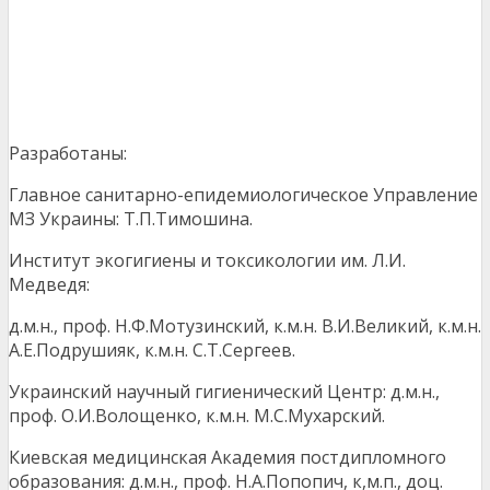
Разработаны:
Главное санитарно-епидемиологическое Управление
МЗ Украины: Т.П.Тимошина.
Институт экогигиены и токсикологии им. Л.И.
Медведя:
д.м.н., проф. Н.Ф.Мотузинский, к.м.н. В.И.Великий, к.м.н.
А.Е.Подрушияк, к.м.н. С.Т.Сергеев.
Украинский научный гигиенический Центр: д.м.н.,
проф. О.И.Волощенко, к.м.н. М.С.Мухарский.
Киевская медицинская Академия постдипломного
образования: д.м.н., проф. Н.А.Попопич, к,м.п., доц.