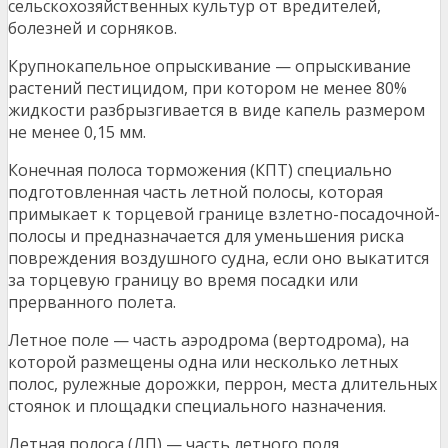
сельскохозяйственных культур от вредителей,
болезней и сорняков.
Крупнокапельное опрыскивание — опрыскивание
растений пестицидом, при котором не менее 80%
жидкости разбрызгивается в виде капель размером
не менее 0,15 мм.
Конечная полоса торможения (КПТ) специально
подготовленная часть летной полосы, которая
примыкает к торцевой границе взлетно-посадочной-
полосы и предназначается для уменьшения риска
повреждения воздушного судна, если оно выкатится
за торцевую границу во время посадки или
прерванного полета.
Летное поле — часть аэродрома (вертодрома), на
которой размещены одна или несколько летных
полос, рулежные дорожки, перрон, места длительных
стоянок и площадки специального назначения.
Летная полоса (ЛП) — часть летного поля,