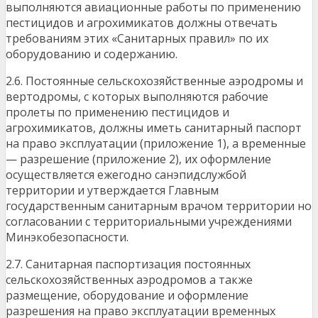
выполняются авиационные работы по применению
пестицидов и агрохимикатов должны отвечать
требованиям этих «Санитарных правил» по их
оборудованию и содержанию.
2.6. Постоянные сельскохозяйственные аэродромы и
вертодромы, с которых выполняются рабочие
пролеты по применению пестицидов и
агрохимикатов, должны иметь санитарный паспорт
на право эксплуатации (приложение 1), а временные
— разрешение (приложение 2), их оформление
осуществляется ежегодно санэпидслужбой
территории и утверждается Главным
государственным санитарным врачом территории но
согласовании с территориальными учреждениями
Минэкобезопасности.
2.7. Санитарная паспортизация постоянных
сельскохозяйственных аэродромов а также
размещение, оборудование и оформление
разрешения на право эксплуатации временных