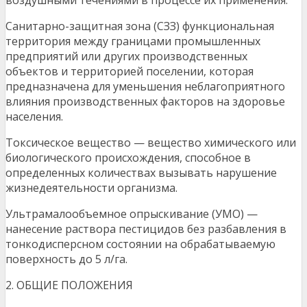
воздушными течениями в процессе их применения.
Санитарно-защитная зона (СЗЗ) функциональная
территория между границами промышленных
предприятий или других производственных
объектов и территорией поселении, которая
предназначена для уменьшения неблагоприятного
влияния производственных факторов на здоровье
населения.
Токсическое вещество — вещество химического или
биологического происхождения, способное в
определенных количествах вызывать нарушение
жизнедеятельности организма.
Ультрамалообъемное опрыскивание (УМО) —
нанесение раствора пестицидов без разбавления в
тонкодисперсном состоянии на обрабатываемую
поверхность до 5 л/га.
2. ОБЩИЕ ПОЛОЖЕНИЯ