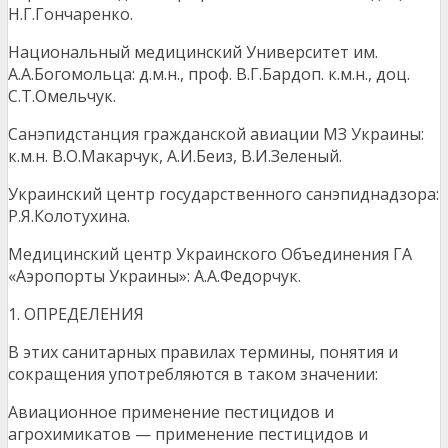
Н.Г.Гончаренко.
Национальный медицинский Университет им.
А.А.Богомольца: д.м.н., проф. В.Г.Бардоп. к.м.н., доц.
С.Т.Омельчук.
Санэпидстанция гражданской авиации МЗ Украины:
к.м.н. В.О.Макарчук, А.И.Беиз, В.И.Зеленый.
Украинский центр государственного санэпиднадзора:
Р.Я.Колотухина.
Медицинский центр Украинского Объединения ГА
«Аэропорты Украины»: А.А.Федорчук.
1. ОПРЕДЕЛЕНИЯ
В этих санитарных правилах термины, понятия и
сокращения употребляются в таком значении:
Авиационное применение пестицидов и
агрохимикатов — применение пестицидов и