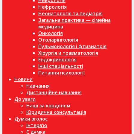
Неврологія
Нефрологія
Неонатологія та педіатрія
Загальна практика — сімейна
медицина
Онкологія
Отоларінгологія
Пульмонологія і фтизиатрія
Хірургія и травматологія
Ендокринологія
Інші спеціальності
Питання психології
Новини
Навчання
Дистанційне навчання
До уваги
Наші за кордоном
Юридична консультація
Думки вголос
Інтерв’ю
Є думка