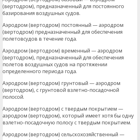
(вертодром), предназначенный для постоянного
базирования воздушных судов.
Аэродром (вертодром) постоянный — аэродром
(вертодром) предназначенный для обеспечения
полетовсудов в течение года.
Аэродром (вертодром) временный — аэродром
(вертодром), предназначенный для обеспечения
полетов воздушных судов на протяжении
определенного периода года.
Аэродром (вертодром) грунтовый — аэродром
(вертодром), с грунтовой взлетно-посадочной
полосой.
Аэродром (вертодром) с твердым покрытием —
аэродром (вертодром), который имеет хотя бы одну
взлетно-посадочную полосу с твердым покрытием.
Аэродром (вертодром) сельскохозяйственный —