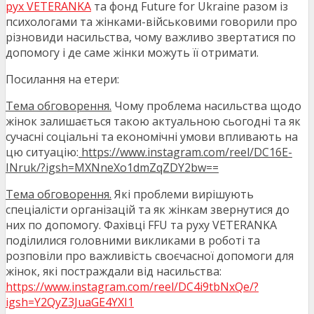
рух VETERANKA
та фонд Future for Ukraine разом із
психологами та жінками-військовими говорили про
різновиди насильства, чому важливо звертатися по
допомогу і де саме жінки можуть її отримати.
Посилання на етери:
Тема обговорення.
Чому проблема насильства щодо
жінок залишається такою актуальною сьогодні та як
сучасні соціальні та економічні умови впливають на
цю ситуацію:
https://www.instagram.com/reel/DC16E-
INruk/?igsh=MXNneXo1dmZqZDY2bw==
Тема обговорення.
Які проблеми вирішують
спеціалісти організацій та як жінкам звернутися до
них по допомогу. Фахівці FFU та руху VETERANKA
поділилися головними викликами в роботі та
розповіли про важливість своєчасної допомоги для
жінок, які постраждали від насильства:
https://www.instagram.com/reel/DC4i9tbNxQe/?
igsh=Y2QyZ3JuaGE4YXI1