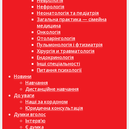
Неврологія
Нефрологія
Неонатологія та педіатрія
Загальна практика — сімейна
медицина
Онкологія
Отоларінгологія
Пульмонологія і фтизиатрія
Хірургія и травматологія
Ендокринологія
Інші спеціальності
Питання психології
Новини
Навчання
Дистанційне навчання
До уваги
Наші за кордоном
Юридична консультація
Думки вголос
Інтерв’ю
Є думка