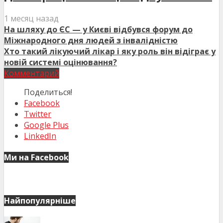
1 месяц назад
На шляху до ЄС — у Києві відбувся форум до
Міжнародного дня людей з інвалідністю
Хто такий лікуючий лікар і яку роль він відіграє у
новій системі оцінювання?
Комментарий
Поделиться!
Facebook
Twitter
Google Plus
LinkedIn
Ми на Facebook
Найпопулярніше