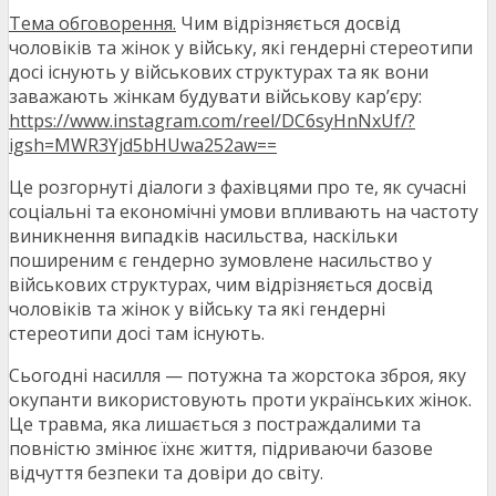
Тема обговорення.
Чим відрізняється досвід
чоловіків та жінок у війську, які гендерні стереотипи
досі існують у військових структурах та як вони
заважають жінкам будувати військову кар’єру:
https://www.instagram.com/reel/DC6syHnNxUf/?
igsh=MWR3Yjd5bHUwa252aw==
Це розгорнуті діалоги з фахівцями про те, як сучасні
соціальні та економічні умови впливають на частоту
виникнення випадків насильства, наскільки
поширеним є гендерно зумовлене насильство у
військових структурах, чим відрізняється досвід
чоловіків та жінок у війську та які гендерні
стереотипи досі там існують.
Сьогодні насилля — потужна та жорстока зброя, яку
окупанти використовують проти українських жінок.
Це травма, яка лишається з постраждалими та
повністю змінює їхнє життя, підриваючи базове
відчуття безпеки та довіри до світу.