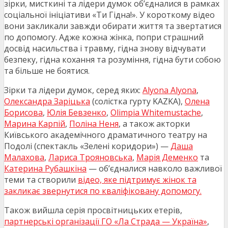
зірки, мисткині та лідери думок об’єдналися в рамках
соціальної ініціативи «Ти Гідна!». У короткому відео
вони закликали завжди обирати життя та звертатися
по допомогу. Адже кожна жінка, попри страшний
досвід насильства і травму, гідна знову відчувати
безпеку, гідна кохання та розуміння, гідна бути собою
та більше не боятися.
Зірки та лідери думок, серед яких:
Alyona Alyona
,
Олександра
Заріцька
(солістка гурту KAZKA),
Олена
Борисова
,
Юлія Бевзенко
,
Olimpia Whitemustache
,
Марина Карпій
,
Поліна Неня
, а також акторки
Київського академічного драматичного театру на
Подолі (спектакль «Зелені коридори») —
Даша
Малахова
,
Лариса Трояновська
,
Марія Деменко
та
Катерина Рубашкіна
— обʼєдналися навколо важливої
теми та створили
відео, яке підтримує жінок та
закликає звернутися по
кваліфікован
у допомогу.
Також вийшла серія просвітницьких етерів,
партнерські організації ГО «Ла Страда — Україна»
,