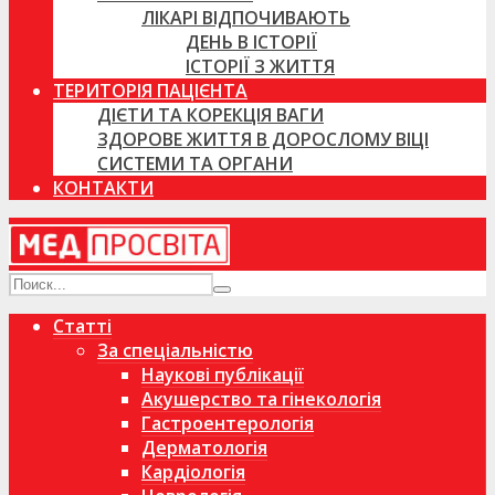
ЛІКАРІ ВІДПОЧИВАЮТЬ
ДЕНЬ В ІСТОРІЇ
ІСТОРІЇ З ЖИТТЯ
ТЕРИТОРІЯ ПАЦІЄНТА
ДІЄТИ ТА КОРЕКЦІЯ ВАГИ
ЗДОРОВЕ ЖИТТЯ В ДОРОСЛОМУ ВІЦІ
СИСТЕМИ ТА ОРГАНИ
КОНТАКТИ
Статті
За спеціальністю
Наукові публікації
Акушерство та гінекологія
Гастроентерологія
Дерматологія
Кардіологія