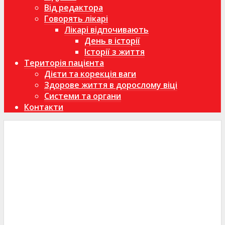
Від редактора
Говорять лікарі
Лікарі відпочивають
День в історії
Історії з життя
Територія пацієнта
Дієти та корекція ваги
Здорове життя в дорослому віці
Системи та органи
Контакти